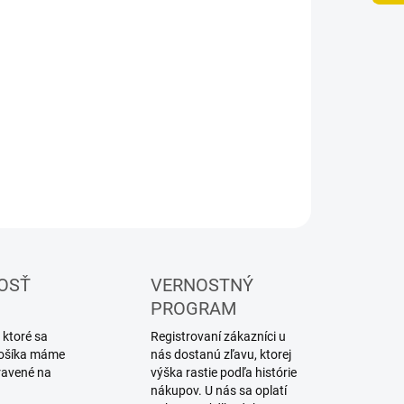
UČENIA
−
+
Pridať do košíka
lóna na striekanie airbrushom
ILNÉ INFORMÁCIE
OPÝTAŤ SA
STRÁŽIŤ
OSŤ
VERNOSTNÝ
PROGRAM
 ktoré sa
Registrovaní zákazníci u
 košíka máme
nás dostanú zľavu, ktorej
ravené na
výška rastie podľa histórie
nákupov. U nás sa oplatí