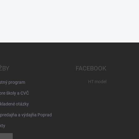
ŽBY
FACEBOOK
HT model
stný program
pre školy a CVČ
kladené otázky
 predajňa a výdajňa Poprad
kty