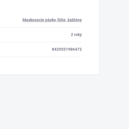
Maskovacie pásky, fólie, šablóny
2 roky
8429551986472