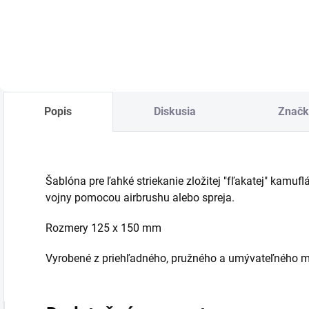
Detail
Do košíka
Popis
Diskusia
Značk
Šablóna pre ľahké striekanie zložitej "fľakatej" kamufl
vojny pomocou airbrushu alebo spreja.
Rozmery 125 x 150 mm
Vyrobené z priehľadného, pružného a umývateľného ma