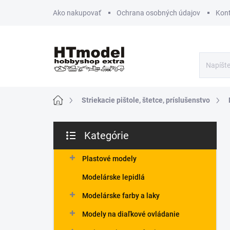
Prejsť
Ako nakupovať
Ochrana osobných údajov
Kon
na
obsah
Domov
Striekacie pištole, štetce, príslušenstvo
B
Kategórie
o
Preskočiť
č
kategórie
n
Plastové modely
ý
Modelárske lepidlá
p
a
Modelárske farby a laky
n
Modely na diaľkové ovládanie
e
l