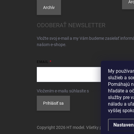
Arc
Archív
ODOBERAŤ NEWSLETTER
Vložte svoj e-mail a my Vám budeme zasielať inform
našom e-shope.
EMAIL
My používam
služieb a so
Pomáhajú n
hľadáte a o
Vložením e-mailu súhlasíte s
podmienkami ochrany 
služby pre 
Prihlásiť sa
náladu a uľa
vyššej spoko
Nastaven
Copyright 2026
HT model
. Všetky práva vyhradené.