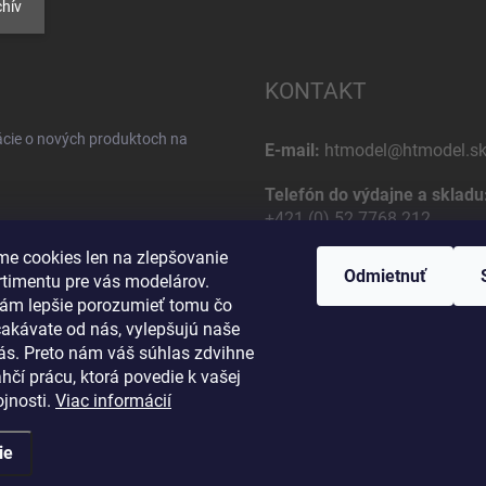
hív
KONTAKT
ácie o nových produktoch na
E-mail:
htmodel@htmodel.s
Telefón do výdajne a skladu
+421 (0) 52 7768 212
e cookies len na zlepšovanie
Poštová / Odberná adresa:
Odmietnuť
rtimentu pre vás modelárov.
HT model
ám lepšie porozumieť tomu čo
Na letisko 49
čakávate od nás, vylepšujú naše
osobných údajov
058 01 Poprad
vás. Preto nám váš súhlas zdvihne
Slovenská Republika
hčí prácu, ktorá povedie k vašej
jnosti.
Viac informácií
ie
Upraviť nastavenie cookies