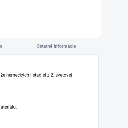
Do košíka
Do košíka
a
Ostatné informácie
áže nemeckých lietadiel z 2. svetovej
teriálu.