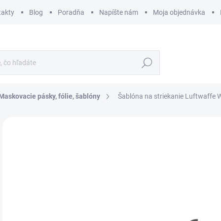
takty
Blog
Poradňa
Napíšte nám
Moja objednávka
Hľadať
Maskovacie pásky, fólie, šablóny
Šablóna na striekanie Luftwaffe
ZNAČKA:
VALLEJO
€
€7,
Jedn
SK
cena
MÔŽ
DO:
12.
MOŽ