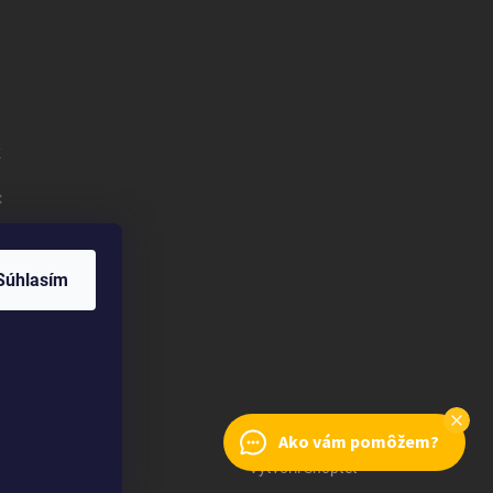
k
:
Súhlasím
Ako vám pomôžem?
Vytvoril Shoptet