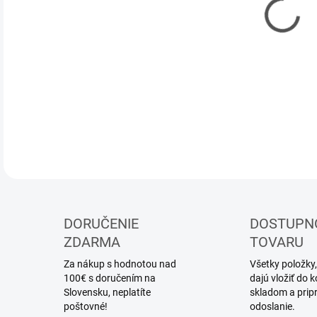
DOR
Šab
DETA
DORUČENIE
DOSTUPN
ZDARMA
TOVARU
Za nákup s hodnotou nad
Všetky položky,
100€ s doručením na
dajú vložiť do
Slovensku, neplatíte
skladom a prip
poštovné!
odoslanie.