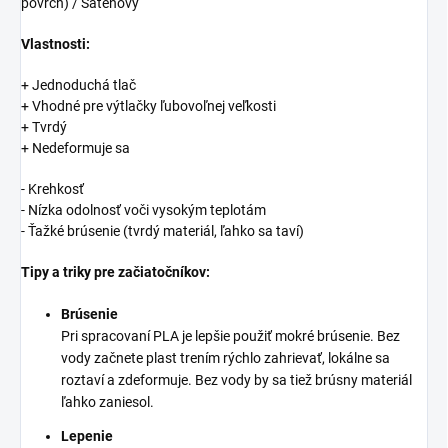
povrch) / Saténový
Vlastnosti:
+ Jednoduchá tlač
+ Vhodné pre výtlačky ľubovoľnej veľkosti
+ Tvrdý
+ Nedeformuje sa
- Krehkosť
- Nízka odolnosť voči vysokým teplotám
- Ťažké brúsenie (tvrdý materiál, ľahko sa taví)
Tipy a triky pre začiatočníkov:
Brúsenie
Pri spracovaní PLA je lepšie použiť mokré brúsenie. Bez
vody začnete plast trením rýchlo zahrievať, lokálne sa
roztaví a zdeformuje. Bez vody by sa tiež brúsny materiál
ľahko zaniesol.
Lepenie