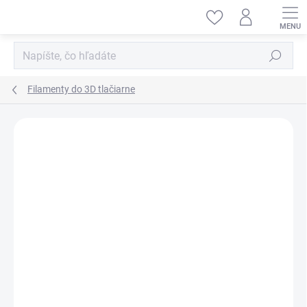
Prejsť
na
obsah
Hľadať
Filamenty do 3D tlačiarne
ZNAČKA:
PRUSA RESEARCH