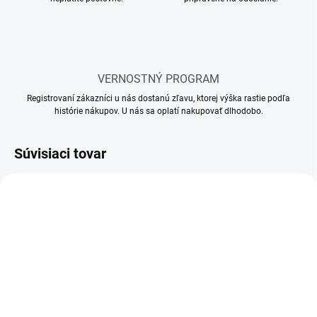
VERNOSTNÝ PROGRAM
Registrovaní zákazníci u nás dostanú zľavu, ktorej výška rastie podľa
histórie nákupov. U nás sa oplatí nakupovať dlhodobo.
Súvisiaci tovar
AKCIA
AKCIA
VÝPREDAJ
TOVAR S
POŠKODENÝM
OBALOM - ZLACNENÝ
SKLADOM
SKLADOM
(1 KS)
(1 KS)