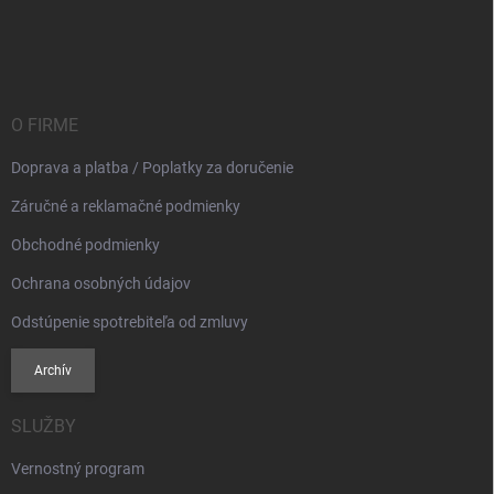
Z
á
p
ä
t
i
O FIRME
e
Doprava a platba / Poplatky za doručenie
Záručné a reklamačné podmienky
Obchodné podmienky
Ochrana osobných údajov
Odstúpenie spotrebiteľa od zmluvy
Archív
SLUŽBY
Vernostný program