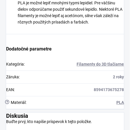
PLA je možné lepiť mnohými typmi lepidiel. Pre väčšinu
dielov odporúčame použiť sekundové lepidlo. Niektoré PLA
filamenty je možné lepiť aj acetónom, silne však záleží na
rôznych použitých prísadách a farbách.
Dodatočné parametre
Kategória
:
Filamenty do 3D tlačiarne
Záruka
:
2 roky
EAN
:
8594173675278
?
Materiál
:
PLA
Diskusia
Buďte prvý, kto napíše príspevok k tejto položke.