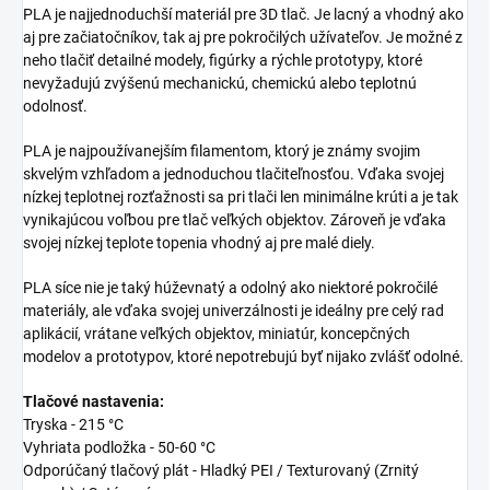
PLA je najjednoduchší materiál pre 3D tlač. Je lacný a vhodný ako
aj pre začiatočníkov, tak aj pre pokročilých užívateľov. Je možné z
neho tlačiť detailné modely, figúrky a rýchle prototypy, ktoré
nevyžadujú zvýšenú mechanickú, chemickú alebo teplotnú
odolnosť.
PLA je najpoužívanejším filamentom, ktorý je známy svojim
skvelým vzhľadom a jednoduchou tlačiteľnosťou. Vďaka svojej
nízkej teplotnej rozťažnosti sa pri tlači len minimálne krúti a je tak
vynikajúcou voľbou pre tlač veľkých objektov. Zároveň je vďaka
svojej nízkej teplote topenia vhodný aj pre malé diely.
PLA síce nie je taký húževnatý a odolný ako niektoré pokročilé
materiály, ale vďaka svojej univerzálnosti je ideálny pre celý rad
aplikácií, vrátane veľkých objektov, miniatúr, koncepčných
modelov a prototypov, ktoré nepotrebujú byť nijako zvlášť odolné.
Tlačové nastavenia:
Tryska - 215 °C
Vyhriata podložka - 50-60 °C
Odporúčaný tlačový plát - Hladký PEI / Texturovaný (Zrnitý