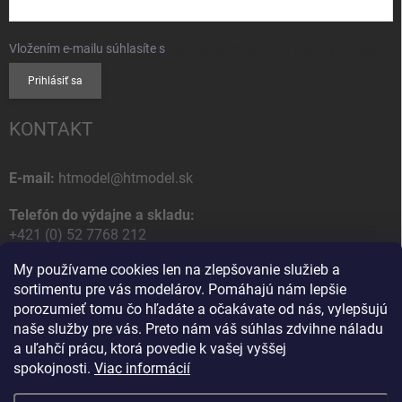
Vložením e-mailu súhlasíte s
podmienkami ochrany osobných údajov
Prihlásiť sa
KONTAKT
E-mail:
htmodel@htmodel.sk
Telefón do výdajne a skladu:
+421 (0) 52 7768 212
My používame cookies len na zlepšovanie služieb a
Poštová / Odberná adresa:
sortimentu pre vás modelárov. Pomáhajú nám lepšie
HT model
porozumieť tomu čo hľadáte a očakávate od nás, vylepšujú
Na letisko 49
naše služby pre vás. Preto nám váš súhlas zdvihne náladu
058 01 Poprad
a uľahčí prácu, ktorá povedie k vašej vyššej
Slovenská Republika
spokojnosti.
Viac informácií