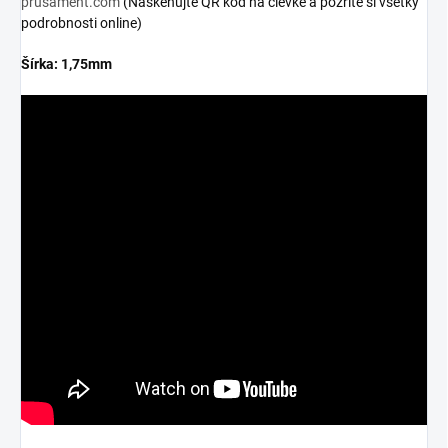
prusament.com
(Naskenujte QR kód na cievke a pozrite si všetky
podrobnosti online)
Šírka: 1,75mm