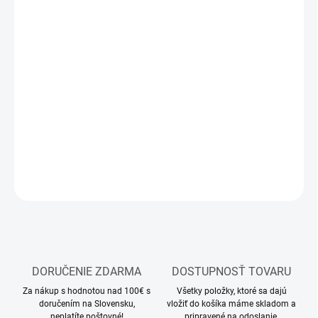
11.8.2026
MOŽNOSTI
DORUČENIA
−
+
Pridať do košíka
Filament do 3D tlačiarne
DETAILNÉ INFORMÁCIE
OPÝTAŤ SA
STRÁŽIŤ
DORUČENIE ZDARMA
DOSTUPNOSŤ TOVARU
Za nákup s hodnotou nad 100€ s
Všetky položky, ktoré sa dajú
doručením na Slovensku,
vložiť do košíka máme skladom a
neplatíte poštovné!
pripravené na odoslanie.