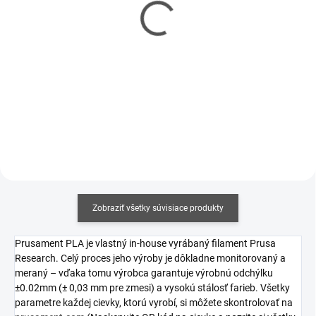
3D tlačiareň Original
3D tlačiareň Prusa CORE
Prusa MK4S zostavená
One+ zostavená
€928,90
€1 322
€755,20 bez DPH
€1 074,80 bez DPH
Do košíka
Do košíka
Zobraziť všetky súvisiace produkty
Prusament PLA je vlastný in-house vyrábaný filament Prusa
Research. Celý proces jeho výroby je dôkladne monitorovaný a
meraný – vďaka tomu výrobca garantuje výrobnú odchýlku
±0.02mm (± 0,03 mm pre zmesi) a vysokú stálosť farieb. Všetky
parametre každej cievky, ktorú vyrobí, si môžete skontrolovať na