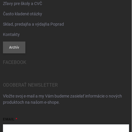
Zľavy pre školy a CVČ
Často kladené otázky
Sklad, predajňa a výdajňa Poprad
Kontakty
Archív
FACEBOOK
ODOBERAŤ NEWSLETTER
Vložte svoj e-mail a my Vám budeme zasielať informácie o nových
produktoch na našom e-shope.
EMAIL