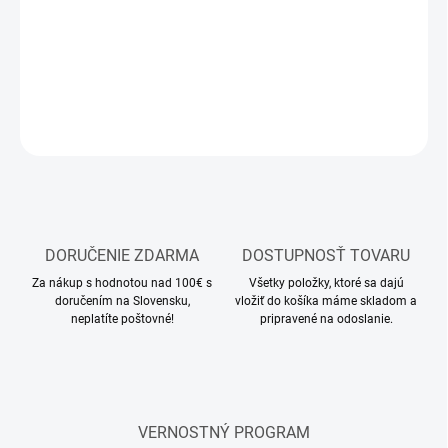
stavba modelu nákladného auta na zákazku
DETAILNÉ INFORMÁCIE
OPÝTAŤ SA
STRÁŽIŤ
DORUČENIE ZDARMA
DOSTUPNOSŤ TOVARU
Za nákup s hodnotou nad 100€ s
Všetky položky, ktoré sa dajú
doručením na Slovensku,
vložiť do košíka máme skladom a
neplatíte poštovné!
pripravené na odoslanie.
VERNOSTNÝ PROGRAM