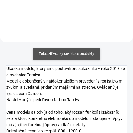
Do košíka
Do košíka
Zobraziť všetky súvisiace produkty
Ukážka modelu, ktorý sme postavili pre zákazníka v roku 2018 zo
stavebnice Tamiya.
Model je dokončený v najdokonalejšom prevedení s realistickými
zvukmi a svetlami, pridaným majákmi na streche. Ovládaný je
vysielačom Carson.
Nastriekaný je perleťovou farbou Tamiya.
Cena modelu sa odvíja od toho, aký rozsah funkcií si zákazník
želá a ktorú konkrétnu elektroniku do modelu inštalujeme. Vplyv
má aj výber farebnaj úpravy a ďlašie detaily.
Orientačná cena je v rozpätí 800 - 1200 €.