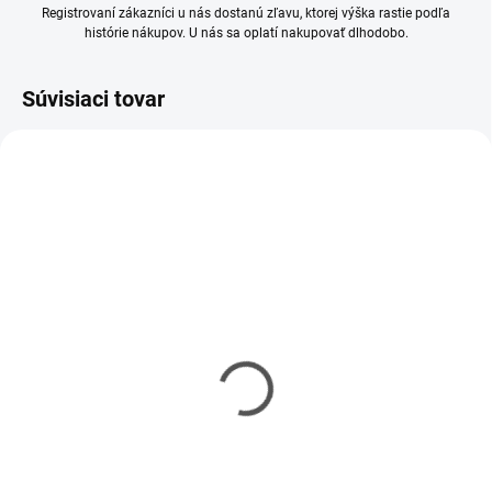
Registrovaní zákazníci u nás dostanú zľavu, ktorej výška rastie podľa
histórie nákupov. U nás sa oplatí nakupovať dlhodobo.
Súvisiaci tovar
SKLADOM
SKLADOM
(1 KS)
(3 KS)
Tamiya RC MB Arocs
MFC-03 Multi-function
3363 6x4 ClassicSpace
Elektronik set pre ťahače
nenafarbený (biely) 1/14
Tamiya 1/14
KIT
€459,90
€393,60
€373,90 bez DPH
€320 bez DPH