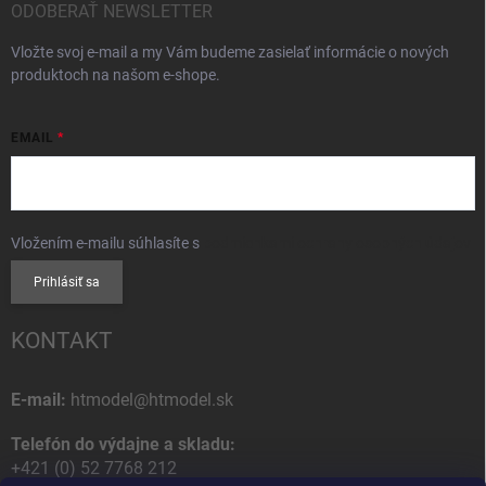
ODOBERAŤ NEWSLETTER
Vložte svoj e-mail a my Vám budeme zasielať informácie o nových
produktoch na našom e-shope.
EMAIL
Vložením e-mailu súhlasíte s
podmienkami ochrany osobných údajov
Prihlásiť sa
KONTAKT
E-mail:
htmodel@htmodel.sk
Telefón do výdajne a skladu:
+421 (0) 52 7768 212