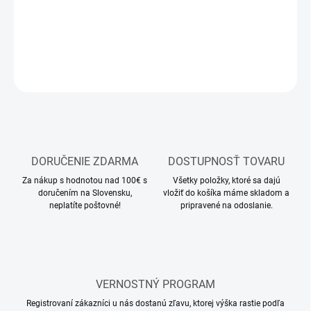
DETAILNÉ INFORMÁCIE
OPÝTAŤ SA
STRÁŽIŤ
DORUČENIE ZDARMA
DOSTUPNOSŤ TOVARU
Za nákup s hodnotou nad 100€ s
Všetky položky, ktoré sa dajú
doručením na Slovensku,
vložiť do košíka máme skladom a
neplatíte poštovné!
pripravené na odoslanie.
VERNOSTNÝ PROGRAM
Registrovaní zákazníci u nás dostanú zľavu, ktorej výška rastie podľa