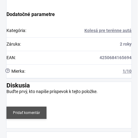
Dodatočné parametre
Kategória
:
Kolesá pre terénne autá
Záruka
:
2 roky
EAN
:
4250684165694
?
Mierka
:
1/10
Diskusia
Buďte prvý, kto napíše príspevok k tejto položke.
Pridať komentár