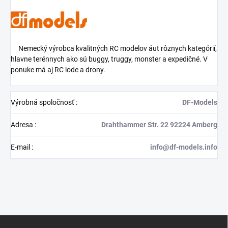
Nemecký výrobca kvalitných RC modelov áut rôznych kategórií,
hlavne terénnych ako sú buggy, truggy, monster a expedičné. V
ponuke má aj
RC lode a drony.
Výrobná spoločnosť
:
DF-Models
Adresa
:
Drahthammer Str. 22 92224 Amberg
E-mail
:
info@df-models.info
Z