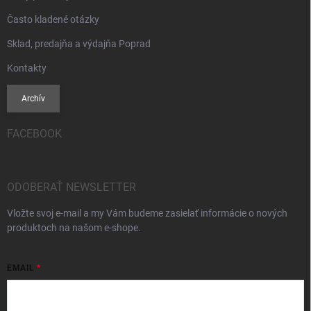
Často kladené otázky
Sklad, predajňa a výdajňa Poprad
Kontakty
Archív
FACEBOOK
ODOBERAŤ NEWSLETTER
Vložte svoj e-mail a my Vám budeme zasielať informácie o nových
produktoch na našom e-shope.
EMAIL