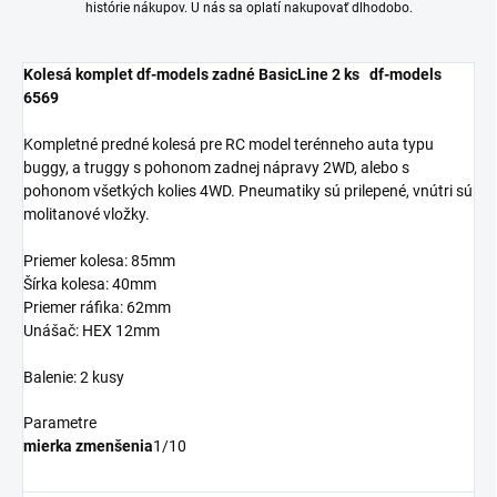
histórie nákupov. U nás sa oplatí nakupovať dlhodobo.
Kolesá komplet df-models zadné BasicLine 2 ks df-models
6569
Kompletné predné kolesá pre RC model terénneho auta typu
buggy, a truggy s pohonom zadnej nápravy 2WD, alebo s
pohonom všetkých kolies 4WD. Pneumatiky sú prilepené, vnútri sú
molitanové vložky.
Priemer kolesa: 85mm
Šírka kolesa: 40mm
Priemer ráfika: 62mm
Unášač: HEX 12mm
Balenie: 2 kusy
Parametre
mierka zmenšenia
1/10