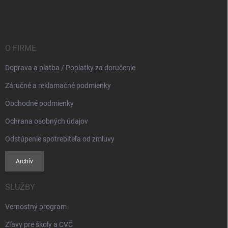
á
p
ä
t
i
O FIRME
e
Doprava a platba / Poplatky za doručenie
Záručné a reklamačné podmienky
Obchodné podmienky
Ochrana osobných údajov
Odstúpenie spotrebiteľa od zmluvy
Archív
SLUŽBY
Vernostný program
Zľavy pre školy a CVČ