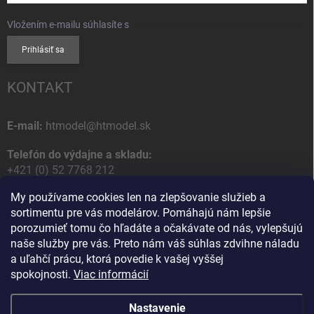
Vložením e-mailu súhlasíte s
podmienkami ochrany osobných údajov
Prihlásiť sa
KONTAKT
E-mail:
htmodel@htmodel.sk
Telefón do výdajne a skladu:
+421 (0) 52 7768 212
My používame cookies len na zlepšovanie služieb a
Poštová / Odberná adresa:
sortimentu pre vás modelárov. Pomáhajú nám lepšie
HT model
porozumieť tomu čo hľadáte a očakávate od nás, vylepšujú
Na letisko 49
naše služby pre vás. Preto nám váš súhlas zdvihne náladu
058 01 Poprad
a uľahčí prácu, ktorá povedie k vašej vyššej
Slovenská Republika
spokojnosti.
Viac informácií
Nastavenie