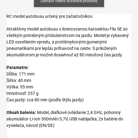
Zobraziť všetky súvisiace produkty
RC model autobusu určený pre začiatočníkov.
Atraktívny model autobusu s licencovanou karosériou Flix SE so
všetkým potrebným príslušenstvom na jazdu. Model je vybavený
LED osvetlením vpredu, a protišmykovými gumenými
pneumatikami pre lepšiu priľnavosť na ceste. S priloženým
akumulátorom je možné dosiahnuť až 80 minútový čas jazdy.
Parametre:
Dĺžka: 171 mm
Šírka: 40 mm
Výška: 55 mm
Hmotnosť: 257 g
Čas jazdy: cca 80 min (podľa štýlu jazdy)
Obsah balenia:
Model, diaľkové ovládanie 2,4 GHz, pohonný
akumulátor Li-Ion 500mAh/3,7V, USB nabíjačka, 2x batérie do
vysielača, návod (EN/DE)