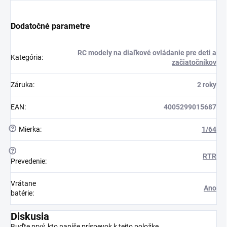
Dodatočné parametre
RC modely na diaľkové ovládanie pre deti a
Kategória
:
začiatočníkov
Záruka
:
2 roky
EAN
:
4005299015687
?
Mierka
:
1/64
?
RTR
Prevedenie
:
Vrátane
Ano
batérie
:
Diskusia
Buďte prvý, kto napíše príspevok k tejto položke.