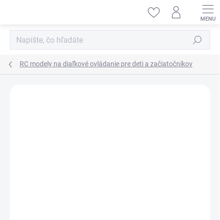
Prejsť
na
obsah
Hľadať
RC modely na diaľkové ovládanie pre deti a začiatočníkov
ZNAČKA:
CARSON