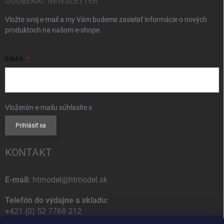
ODOBERAŤ NEWSLETTER
Vložte svoj e-mail a my Vám budeme zasielať informácie o nových
produktoch na našom e-shope.
EMAIL
Vložením e-mailu súhlasíte s
podmienkami ochrany osobných údajov
Prihlásiť sa
KONTAKT
E-mail:
htmodel@htmodel.sk
Telefón do výdajne a skladu:
+421 (0) 52 7768 212