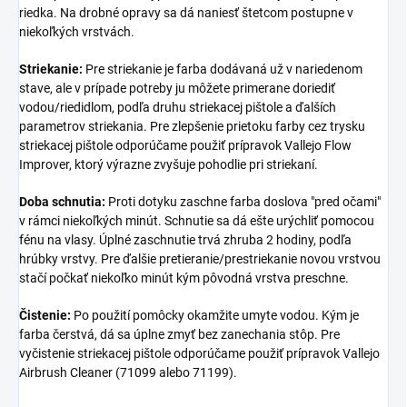
riedka. Na drobné opravy sa dá naniesť štetcom postupne v
niekoľkých vrstvách.
Striekanie:
Pre striekanie je farba dodávaná už v nariedenom
stave, ale v prípade potreby ju môžete primerane doriediť
vodou/riedidlom, podľa druhu striekacej pištole a ďalších
parametrov striekania. Pre zlepšenie prietoku farby cez trysku
striekacej pištole odporúčame použiť prípravok Vallejo Flow
Improver, ktorý výrazne zvyšuje pohodlie pri striekaní.
Doba schnutia:
Proti dotyku zaschne farba doslova "pred očami"
v rámci niekoľkých minút. Schnutie sa dá ešte urýchliť pomocou
fénu na vlasy. Úplné zaschnutie trvá zhruba 2 hodiny, podľa
hrúbky vrstvy. Pre ďalšie pretieranie/prestriekanie novou vrstvou
stačí počkať niekoľko minút kým pôvodná vrstva preschne.
Čistenie:
Po použití pomôcky okamžite umyte vodou. Kým je
farba čerstvá, dá sa úplne zmyť bez zanechania stôp. Pre
vyčistenie striekacej pištole odporúčame použiť prípravok Vallejo
Airbrush Cleaner (71099 alebo 71199).