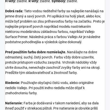
H vety:
žiadne.
R vety:
žiadne.
Symboly:
žiadne.
Dobrá rada:
Tieto vodou riediteľné farby sa najlepšie nanášajú na
jemne drsný a savý povrch. Pri aplikácii na holý plast, alebo kov,
môže byť problém so zlou priľnavosťou farby na začiatku. Preto je
najlepšie pripraviť povrch napríklad modelu nastriekaním
niektorou modelárskou základnou farbou, napríklad Vallejo
Surface Primer. Následná práca s farbou Vallejo Air je následne
podstatne pohodlnejšia a výsledok úplne dokonalý.
Pred použitím farbu dobre rozmiešajte.
Nanášajte na dobre
odmastený, suchý, čistý povrch. Farbu vždy dobre uzavrite,
pretože prístupom vzduchu zasychá. Vrchnák nádobky vždy
utrite dosucha, nenechajte zaschnúť zvyšky farby ani na okraji.
Predĺžite tým skladovateľnosť a životnosť farby.
Riedenie:
Používajte obyčajnú čistú vodu, alebo originálne
riedidlo Vallejo. Pri použití iného riedidla môže dôjsť k
znehodnoteniu farby.
Natieranie:
Farba je dodávaná v takom nariedení, aby sa dala
ihneď použiť v striekacej pištoli. Pre natieranie je obvykle príliš