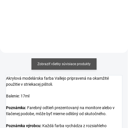
Jednotková
€12,19 / 100 ml
Jednotková
€17,06 / 100 ml
cena:
cena:
Detail
Do košíka
Zobraziť všetky súvisiace produkty
Akrylová modelárska farba Vallejo pripravená na okamžité
použitie v striekacej pištoli.
Balenie: 17ml
Poznámka:
Farebný odtieň prezentovaný na monitore alebo v
tlačenej podobe, môže byť mierne odlišný od skutočného.
Poznámka výrobcu:
Každá farba vychádza z rozsiahleho