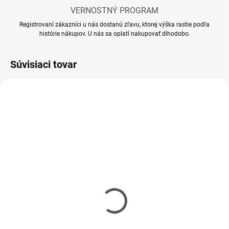
VERNOSTNÝ PROGRAM
Registrovaní zákazníci u nás dostanú zľavu, ktorej výška rastie podľa
histórie nákupov. U nás sa oplatí nakupovať dlhodobo.
Súvisiaci tovar
MOMENTÁLNE NEDOSTUPNÉ
SKLADOM
(1 KS)
Riedidlo Vallejo Airbrush
Riedidlo Vallejo Model
Thinner 32ml
Air 17ml
€3,90
€2,90
€3,17 bez DPH
€2,36 bez DPH