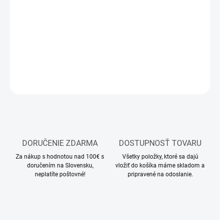
−
+
Pridať do košíka
Modelárske akrylové farby Vallejo
DETAILNÉ INFORMÁCIE
OPÝTAŤ SA
STRÁŽIŤ
DORUČENIE ZDARMA
DOSTUPNOSŤ TOVARU
Za nákup s hodnotou nad 100€ s
Všetky položky, ktoré sa dajú
doručením na Slovensku,
vložiť do košíka máme skladom a
neplatíte poštovné!
pripravené na odoslanie.