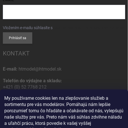
Vložením e-mailu súhlasíte s
podmienkami ochrany osobných údajov
Prihlásiť sa
KONTAKT
E-mail:
htmodel@htmodel.sk
Telefón do výdajne a skladu:
+421 (0) 52 7768 212
My používame cookies len na zlepšovanie služieb a
Poštová / Odberná adresa:
sortimentu pre vás modelárov. Pomáhajú nám lepšie
HT model
porozumieť tomu čo hľadáte a očakávate od nás, vylepšujú
Na letisko 49
naše služby pre vás. Preto nám váš súhlas zdvihne náladu
058 01 Poprad
a uľahčí prácu, ktorá povedie k vašej vyššej
Slovenská Republika