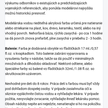
výskumu odborníkov o existujúcich a predchádzajúcich
vojenských referenciách, aby ponúkla modelárovi najvyššiu
možnú historickú presnosť.
Modelárska vodou riediteľná akrylová farba určená pre natieranie
alebo striekanie na plast, kov, drevo, keramiku, textil, alebo na iný
vhodný povrch. Nehorľavá báza, rýchlo zasychá - po cca 1 hodine
sa dá povrch znova prefarbiť, plne zasychá v priebehu 2 - 3 hodín.
Balenie:
Farba je dodávaná obvykle vo fľaštičkách 17 ml./0,57
fl.oz. s kvapkadlom. Toto balenie zabráni vyparovaniu a
vysušeniu farby v nádobe, takže sa dá použiť v minimálnych
množstvách a dlhodobo skladovať. Niektoré odtiene, alebo
špeciálne farby sú balené vo fľaštičkách 32ml./1.08 fl.oz. so
skrutkovacím uzáverom.
Nevhodné pre deti do 8 rokov. Práca detí s farbou musí byť vždy
pod dohľadom dospelej osoby. V prípade zasiahnutia očí a
sliznice vypláchnite čistou vodou a vyhľadajte lekára. V prípade
požitia, nevyvolajte zvracanie, vyhľadajte ihneď lekársku pomoc.
Obsah nádoby nepite ani nejedzte, nenatierajte si ho na pokožku.