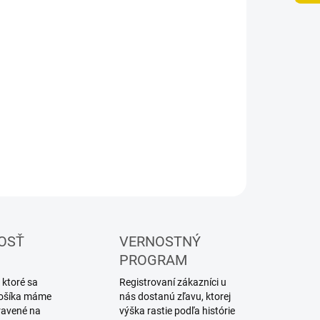
8.2026
NOSTI
UČENIA
−
+
Pridať do košíka
lárske akrylové farby Vallejo
ILNÉ INFORMÁCIE
OPÝTAŤ SA
STRÁŽIŤ
OSŤ
VERNOSTNÝ
PROGRAM
 ktoré sa
Registrovaní zákazníci u
 košíka máme
nás dostanú zľavu, ktorej
ravené na
výška rastie podľa histórie