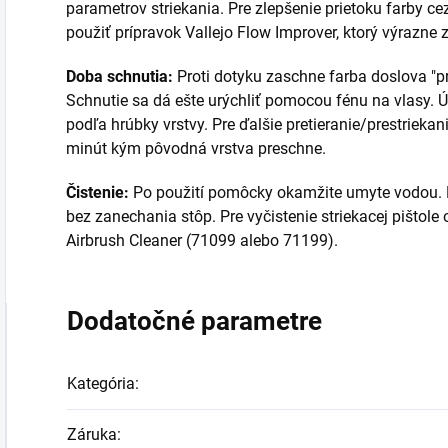
parametrov striekania. Pre zlepšenie prietoku farby ce
použiť prípravok Vallejo Flow Improver, ktorý výrazne z
Doba schnutia:
Proti dotyku zaschne farba doslova "p
Schnutie sa dá ešte urýchliť pomocou fénu na vlasy. Ú
podľa hrúbky vrstvy. Pre ďalšie pretieranie/prestrieka
minút kým pôvodná vrstva preschne.
Čistenie:
Po použití pomôcky okamžite umyte vodou. K
bez zanechania stôp. Pre vyčistenie striekacej pištol
Airbrush Cleaner (71099 alebo 71199).
Dodatočné parametre
Kategória
:
Záruka
: