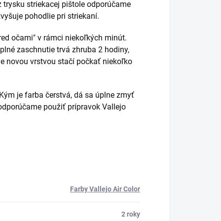
z trysku striekacej pištole odporúčame
vyšuje pohodlie pri striekaní.
red očami" v rámci niekoľkých minút.
plné zaschnutie trvá zhruba 2 hodiny,
nie novou vrstvou stačí počkať niekoľko
ým je farba čerstvá, dá sa úplne zmyť
e odporúčame použiť prípravok Vallejo
Farby Vallejo Air Color
2 roky