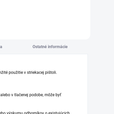
ena:
cena:
Do košíka
Do košíka
a
Ostatné informácie
té použitie v striekacej pištoli.
alebo v tlačenej podobe, môže byť
eho výskumu odborníkov o existujúcich