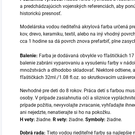
a predchádzajúcich vojenských referenciách, aby pon
historickú presnosť.
Modelárska vodou riediteľná akrylová farba určená pre 
kov, drevo, keramiku, textil, alebo na iný vhodný povr
cca 1 hodine sa dá povrch znova prefarbiť, plne zasych
Balenie:
Farba je dodávaná obvykle vo fľaštičkách 17 
balenie zabráni vyparovaniu a vysušeniu farby v nádo
množstvách a dlhodobo skladovať. Niektoré odtiene, a
fľaštičkách 32ml./1.08 fl.oz. so skrutkovacím uzáver
Nevhodné pre deti do 8 rokov. Práca detí s farbou mu
osoby. V prípade zasiahnutia očí a sliznice vypláchnit
prípade požitia, nevyvolajte zvracanie, vyhľadajte ih
ani nejedzte, nenatierajte si ho na pokožku.
H vety:
žiadne.
R vety:
žiadne.
Symboly:
žiadne.
Dobrá rada:
Tieto vodou riediteľné farby sa najlepšie