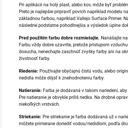
Pri aplikácii na holý plast, alebo kov, môže byť problé
Preto je najlepšie pripraviť povrch napríklad modelu 
základnou farbou, napríklad Vallejo Surface Primer. Ná
následne podstatne pohodlnejšia a výsledok úplne do
Pred použitím farbu dobre rozmiešajte.
Nanášajte na 
Farbu vždy dobre uzavrite, pretože prístupom vzduchu
dosucha, nenechajte zaschnúť zvyšky farby ani na okra
životnosť farby.
Riedenie:
Používajte obyčajnú čistú vodu, alebo originá
riedidla môže dôjsť k znehodnoteniu farby.
Natieranie:
Farba je dodávaná v takom nariedení, aby sa
Pre natieranie je obvykle príliš riedka. Na drobné opr
niekoľkých vrstvách.
Striekanie:
Pre striekanie je farba dodávaná už v nari
môžete primerane doriediť vodou/riedidlom, podľa druh