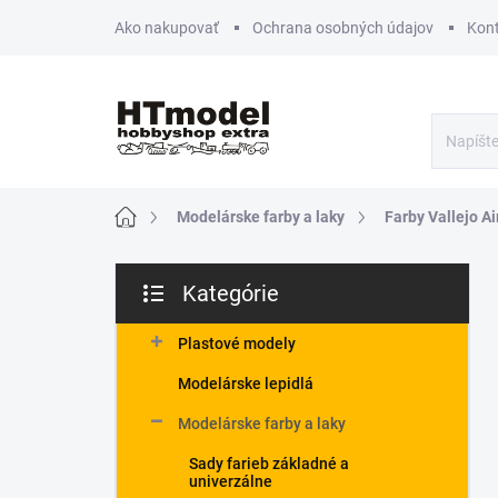
Prejsť
Ako nakupovať
Ochrana osobných údajov
Kon
na
obsah
Domov
Modelárske farby a laky
Farby Vallejo Ai
B
Kategórie
o
Preskočiť
č
kategórie
n
Plastové modely
ý
Modelárske lepidlá
p
a
Modelárske farby a laky
n
Sady farieb základné a
e
univerzálne
l