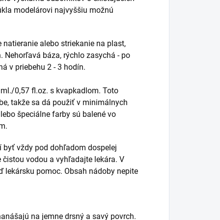
úkla modelárovi najvyššiu možnú
natieranie alebo striekanie na plast,
ch. Nehorľavá báza, rýchlo zasychá - po
á v priebehu 2 - 3 hodín.
ml./0,57 fl.oz. s kvapkadlom. Toto
be, takže sa dá použiť v minimálnych
lebo špeciálne farby sú balené vo
om.
sí byť vždy pod dohľadom dospelej
e čistou vodou a vyhľadajte lekára. V
neď lekársku pomoc. Obsah nádoby nepite
 nanášajú na jemne drsný a savý povrch.