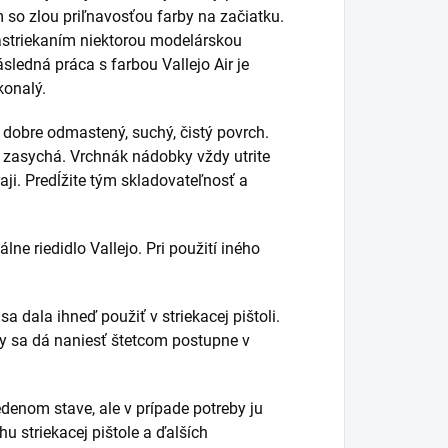
m so zlou priľnavosťou farby na začiatku.
nastriekaním niektorou modelárskou
sledná práca s farbou Vallejo Air je
konalý.
dobre odmastený, suchý, čistý povrch.
 zasychá. Vrchnák nádobky vždy utrite
ji. Predĺžite tým skladovateľnosť a
lne riedidlo Vallejo. Pri použití iného
 dala ihneď použiť v striekacej pištoli.
avy sa dá naniesť štetcom postupne v
edenom stave, ale v prípade potreby ju
u striekacej pištole a ďalších