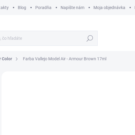
takty
Blog
Poradňa
Napíšte nám
Moja objednávka
Hľadať
r Color
Farba Vallejo Model Air - Armour Brown 17ml
ZNAČKA:
VALLEJO
€
€2,
Jedn
€17,
cena
SK
MÔŽ
DO: