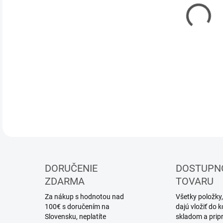
11.
MOŽ
DOR
Mode
DETA
DORUČENIE
DOSTUPN
ZDARMA
TOVARU
Za nákup s hodnotou nad
Všetky položky,
100€ s doručením na
dajú vložiť do
Slovensku, neplatíte
skladom a prip