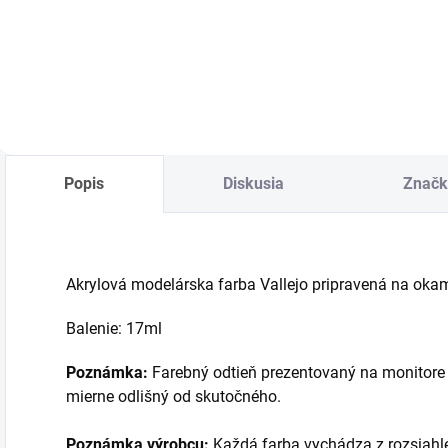
cena:
cena:
c
Detail
Do košíka
Popis
Diskusia
Značk
Akrylová modelárska farba Vallejo pripravená na okamži
Balenie: 17ml
Poznámka:
Farebný odtieň prezentovaný na monitore 
mierne odlišný od skutočného.
Poznámka výrobcu:
Každá farba vychádza z rozsiahl