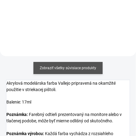
Jednotková
€12,19 / 100 ml
Jednotková
€17,06 / 100 ml
cena:
cena:
Detail
Do košíka
Zobraziť všetky súvisiace produkty
Akrylová modelárska farba Vallejo pripravená na okamžité
použitie v striekacej pištoli.
Balenie: 17ml
Poznámka:
Farebný odtieň prezentovaný na monitore alebo v
tlačenej podobe, môže byť mierne odlišný od skutočného.
Poznámka výrobcu:
Každá farba vychádza z rozsiahleho