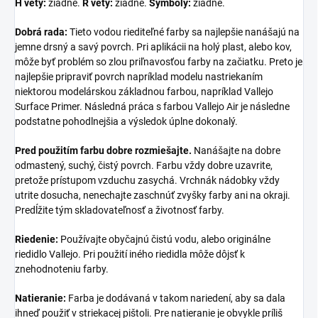
H vety:
žiadne.
R vety:
žiadne.
Symboly:
žiadne.
Dobrá rada:
Tieto vodou riediteľné farby sa najlepšie nanášajú na
jemne drsný a savý povrch. Pri aplikácii na holý plast, alebo kov,
môže byť problém so zlou priľnavosťou farby na začiatku. Preto je
najlepšie pripraviť povrch napríklad modelu nastriekaním
niektorou modelárskou základnou farbou, napríklad Vallejo
Surface Primer. Následná práca s farbou Vallejo Air je následne
podstatne pohodlnejšia a výsledok úplne dokonalý.
Pred použitím farbu dobre rozmiešajte.
Nanášajte na dobre
odmastený, suchý, čistý povrch. Farbu vždy dobre uzavrite,
pretože prístupom vzduchu zasychá. Vrchnák nádobky vždy
utrite dosucha, nenechajte zaschnúť zvyšky farby ani na okraji.
Predĺžite tým skladovateľnosť a životnosť farby.
Riedenie:
Používajte obyčajnú čistú vodu, alebo originálne
riedidlo Vallejo. Pri použití iného riedidla môže dôjsť k
znehodnoteniu farby.
Natieranie:
Farba je dodávaná v takom nariedení, aby sa dala
ihneď použiť v striekacej pištoli. Pre natieranie je obvykle príliš