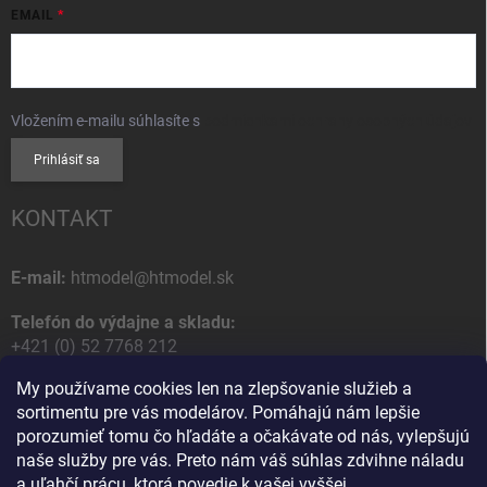
EMAIL
Vložením e-mailu súhlasíte s
podmienkami ochrany osobných údajov
Prihlásiť sa
KONTAKT
E-mail:
htmodel@htmodel.sk
Telefón do výdajne a skladu:
+421 (0) 52 7768 212
My používame cookies len na zlepšovanie služieb a
Poštová / Odberná adresa:
sortimentu pre vás modelárov. Pomáhajú nám lepšie
HT model
porozumieť tomu čo hľadáte a očakávate od nás, vylepšujú
Na letisko 49
naše služby pre vás. Preto nám váš súhlas zdvihne náladu
058 01 Poprad
a uľahčí prácu, ktorá povedie k vašej vyššej
Slovenská Republika