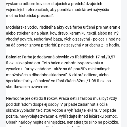
výskumu odborníkov o existujúcich a predchádzajúcich
vojenských referenciách, aby ponúkla modelárovi najvyššiu
možnú historickú presnosť.
Modelárska vodou riediteľná akrylová farba určená pre natieranie
alebo striekanie na plast, kov, drevo, keramiku, textil, alebo na iný
vhodný povrch. Nehorľavá báza, rýchlo zasychá - po cca 1 hodine
sa dá povrch znova prefarbiť, plne zasychá v priebehu 2 - 3 hodín.
Balenie:
Farba je dodávaná obvykle vo fľaštičkách 17 ml./0,57
fl.oz. s kvapkadlom. Toto balenie zabráni vyparovaniu a
vysušeniu farby v nádobe, takže sa dá použiť v minimálnych
množstvách a dlhodobo skladovať. Niektoré odtiene, alebo
špeciálne farby sú balené vo fľaštičkách 32ml./1.08 fl.oz. so
skrutkovacím uzáverom.
Nevhodné pre deti do 8 rokov. Práca detí s farbou musí byť vždy
pod dohľadom dospelej osoby. V prípade zasiahnutia očí a
sliznice vypláchnite čistou vodou a vyhľadajte lekára. V prípade
požitia, nevyvolajte zvracanie, vyhľadajte ihneď lekársku pomoc.
Obsah nádoby nepite ani nejedzte, nenatierajte si ho na pokožku.