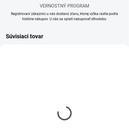
VERNOSTNÝ PROGRAM
Registrovaní zákazníci u nás dostanú zľavu, ktorej výška rastie podľa
histórie nákupov. U nás sa oplatí nakupovať dlhodobo.
Súvisiaci tovar
MOMENTÁLNE NEDOSTUPNÉ
SKLADOM
(1 KS)
Riedidlo Vallejo Airbrush
Riedidlo Vallejo Model
Thinner 32ml
Air 17ml
€3,90
€2,90
€3,17 bez DPH
€2,36 bez DPH