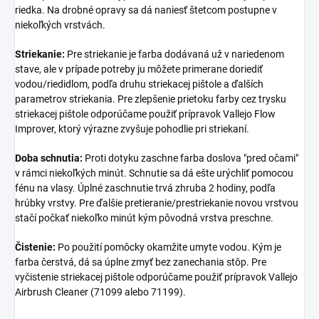
riedka. Na drobné opravy sa dá naniesť štetcom postupne v
niekoľkých vrstvách.
Striekanie:
Pre striekanie je farba dodávaná už v nariedenom
stave, ale v prípade potreby ju môžete primerane doriediť
vodou/riedidlom, podľa druhu striekacej pištole a ďalších
parametrov striekania. Pre zlepšenie prietoku farby cez trysku
striekacej pištole odporúčame použiť prípravok Vallejo Flow
Improver, ktorý výrazne zvyšuje pohodlie pri striekaní.
Doba schnutia:
Proti dotyku zaschne farba doslova "pred očami"
v rámci niekoľkých minút. Schnutie sa dá ešte urýchliť pomocou
fénu na vlasy. Úplné zaschnutie trvá zhruba 2 hodiny, podľa
hrúbky vrstvy. Pre ďalšie pretieranie/prestriekanie novou vrstvou
stačí počkať niekoľko minút kým pôvodná vrstva preschne.
Čistenie:
Po použití pomôcky okamžite umyte vodou. Kým je
farba čerstvá, dá sa úplne zmyť bez zanechania stôp. Pre
vyčistenie striekacej pištole odporúčame použiť prípravok Vallejo
Airbrush Cleaner (71099 alebo 71199).