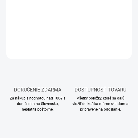
−
+
Pridať do košíka
Modelárske akrylové farby Vallejo
DETAILNÉ INFORMÁCIE
OPÝTAŤ SA
STRÁŽIŤ
DORUČENIE ZDARMA
DOSTUPNOSŤ TOVARU
Za nákup s hodnotou nad 100€ s
Všetky položky, ktoré sa dajú
doručením na Slovensku,
vložiť do košíka máme skladom a
neplatíte poštovné!
pripravené na odoslanie.