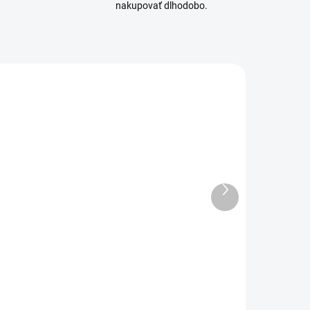
nakupovať dlhodobo.
TAM-74142
TAM-74104
SKLADOM
SKLADOM
(6 KS)
(14 KS)
Ďalší
Rezacia
Sada ihlových
produkt
podložka
pilníkov
Tamiya A5
Tamiya (3ks)
modrá
€9,20
€7,30
7,48 bez DPH
€5,93 bez DPH
Do košíka
Do košíka