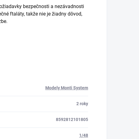
požiadavky bezpečnosti a nezávadnosti
é ftaláty, takže nie je žiadny dôvod,
izbe.
Modely Monti System
2 roky
8592812101805
1/48