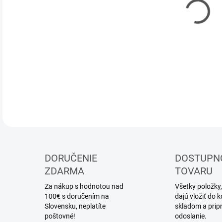
DOR
stav
DETA
DORUČENIE
DOSTUPN
ZDARMA
TOVARU
Za nákup s hodnotou nad
Všetky položky,
100€ s doručením na
dajú vložiť do
Slovensku, neplatíte
skladom a prip
poštovné!
odoslanie.