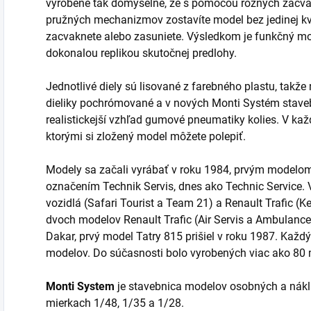
vyrobené tak dômyselne, že s pomocou rôznych zacva
pružných mechanizmov zostavíte model bez jedinej kv
zacvaknete alebo zasuniete. Výsledkom je funkčný mod
dokonalou replikou skutočnej predlohy.
Jednotlivé diely sú lisované z farebného plastu, takže 
dieliky pochrómované a v nových Monti Systém staveb
realistickejší vzhľad gumové pneumatiky kolies. V kaž
ktorými si zložený model môžete polepiť.
Modely sa začali vyrábať v roku 1984, prvým modelom
označením Technik Servis, dnes ako Technic Service. V
vozidlá (Safari Tourist a Team 21) a Renault Trafic (
dvoch modelov Renault Trafic (Air Servis a Ambulance)
Dakar, prvý model Tatry 815 prišiel v roku 1987. Každý 
modelov. Do súčasnosti bolo vyrobených viac ako 80
Monti System
je stavebnica modelov osobných a nákla
mierkach 1/48, 1/35 a 1/28.