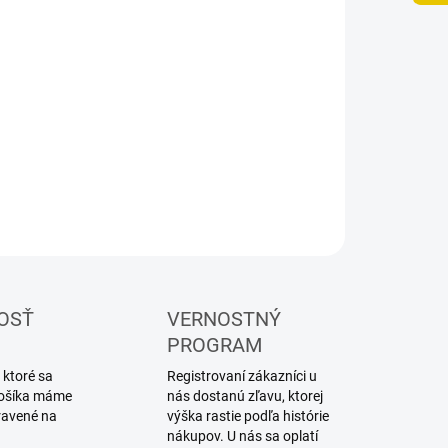
UČENIA
−
+
Pridať do košíka
ebnica plastového modelu auta
ILNÉ INFORMÁCIE
OPÝTAŤ SA
STRÁŽIŤ
OSŤ
VERNOSTNÝ
PROGRAM
 ktoré sa
Registrovaní zákazníci u
 košíka máme
nás dostanú zľavu, ktorej
ravené na
výška rastie podľa histórie
nákupov. U nás sa oplatí