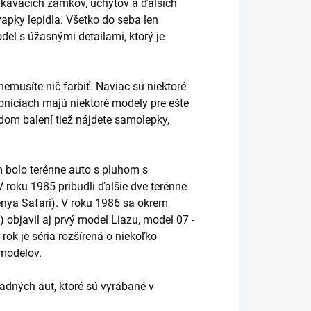
kávacích zámkov, úchytov a ďalších
apky lepidla. Všetko do seba len
el s úžasnými detailami, ktorý je
nemusíte nič farbiť. Naviac sú niektoré
niciach majú niektoré modely pre ešte
dom balení tiež nájdete samolepky,
 bolo terénne auto s pluhom s
 roku 1985 pribudli ďalšie dve terénne
Kenya Safari). V roku 1986 sa okrem
 objavil aj prvý model Liazu, model 07 -
rok je séria rozšírená o niekoľko
 modelov.
dných áut, ktoré sú vyrábané v