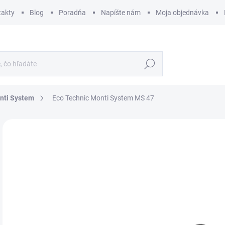
takty
Blog
Poradňa
Napíšte nám
Moja objednávka
Hľadať
nti System
Eco Technic Monti System MS 47
ZNAČKA:
MONTI SYSTEM
€
€11
Jedn
SK
cena
MÔŽ
DO:
12.
MOŽ