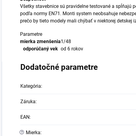
Všetky stavebnice sú pravidelne testované a spĺňajú 
podľa normy EN71. Monti system neobsahuje nebezpečn
prečo by tieto modely mali chýbať v niektorej detskej 
Parametre
mierka zmenšenia
1/48
odporúčaný vek
od 6 rokov
Dodatočné parametre
Kategória
:
Záruka
:
EAN
:
?
Mierka
: