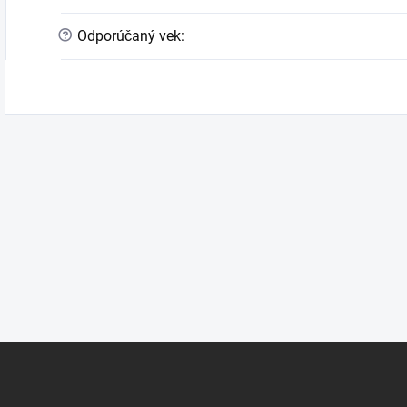
?
Odporúčaný vek
: