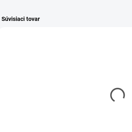
Súvisiaci tovar
REV-29619
TAM-74093
MOMENTÁLNE
SKLADOM
NEDOSTUPNÉ
(2 KS)
Model set -
Kliešte
Náradie pre
vyštipovacie
modelárov
Tamiya Side
Cutter Gray
€13,90
€15,60
€11,30 bez DPH
€12,68 bez DPH
€
Detail
Do košíka