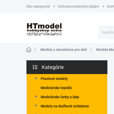
Prejsť
Ako nakupovať
Ochrana osobných údajov
Kon
na
obsah
Domov
Modely a stavebnice pre deti
Modely Mo
B
Kategórie
o
Preskočiť
č
kategórie
n
Plastové modely
ý
Modelárske lepidlá
p
a
Modelárske farby a laky
n
Modely na diaľkové ovládanie
e
l