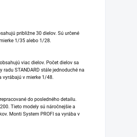
sahujú približne 30 dielov. Sú určené
 mierke 1/35 alebo 1/28.
bsahujú viac dielov. Počet dielov sa
ely radu STANDARD stále jednoduché na
sa vyrábajú v mierke 1/48.
repracované do posledného detailu.
200. Tieto modely sú náročnejšie a
rokov. Monti System PROFI sa vyrába v