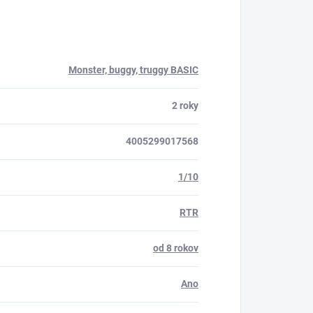
Monster, buggy, truggy BASIC
2 roky
4005299017568
1/10
RTR
od 8 rokov
Ano