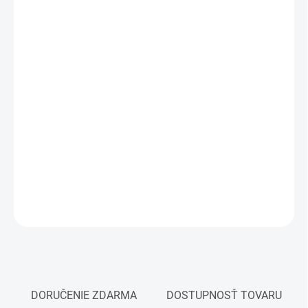
cena:
MÔŽEME
DORUČIŤ DO:
12.8.2026
MOŽNOSTI
DORUČENIA
−
+
Pridať do košíka
Zberateľský kovový model formule
DETAILNÉ INFORMÁCIE
OPÝTAŤ SA
STRÁŽIŤ
DORUČENIE ZDARMA
DOSTUPNOSŤ TOVARU