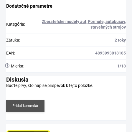
Dodatočné parametre
Zberateľské modely áut, Formule, autobusov,
Kategória
:
stavebných strojov
Záruka
:
2 roky
EAN
:
4893993018185
?
Mierka
:
1/18
Diskusia
Buďte prvý, kto napíše príspevok k tejto položke.
Pridať komentár