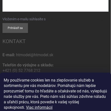
Vložením e-mailu súhlasíte s
podmienkami ochrany osobných údajov
Prihlásiť sa
KONTAKT
E-mail:
htmodel@htmodel.sk
Telefón do výdajne a skladu:
+421 (0) 52 7768 212
My používame cookies len na zlepšovanie služieb a
Poštová / Odberná adresa:
sortimentu pre vás modelárov. Pomáhajú nám lepšie
HT model
porozumieť tomu čo hľadáte a očakávate od nás, vylepšujú
Na letisko 49
naše služby pre vás. Preto nám váš súhlas zdvihne náladu
058 01 Poprad
a uľahčí prácu, ktorá povedie k vašej vyššej
Slovenská Republika
spokojnosti.
Viac informácií