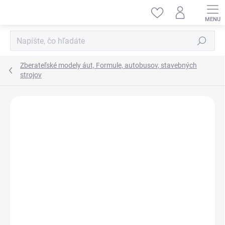
Prejsť
na
obsah
Hľadať
Zberateľské modely áut, Formule, autobusov, stavebných
strojov
ZNAČKA:
BBURAGO