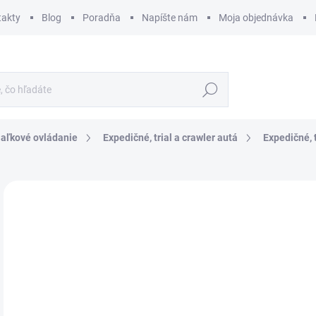
takty
Blog
Poradňa
Napíšte nám
Moja objednávka
Hľadať
iaľkové ovládanie
Expedičné, trial a crawler autá
Expedičné, 
ZNAČKA:
RGT RACING
€
€32
Jedn
SK
cena
MÔŽ
DO: