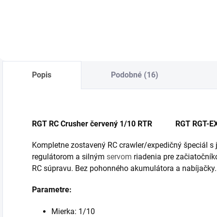
Do košíka
Do košíka
Popis
Podobné (16)
RGT RC Crusher červený 1/10 RTR RGT RGT-EX
Kompletne zostavený RC crawler/expedičný špeciál
regulátorom a silným
servom
riadenia pre začiatočník
RC súpravu. Bez pohonného akumulátora a nabíjačky. 
Parametre:
Mierka: 1/10