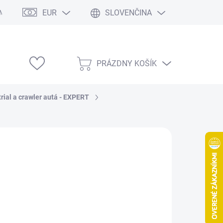
EUR
SLOVENČINA
Modelárske výstavy
PRÁZDNY KOŠÍK
NÁKUPNÝ
KOŠÍK
trial a crawler autá - EXPERT
394,40
/ ks
0,65 bez DPH
otková
LADOM
(1 KS)
:
EME DORUČIŤ