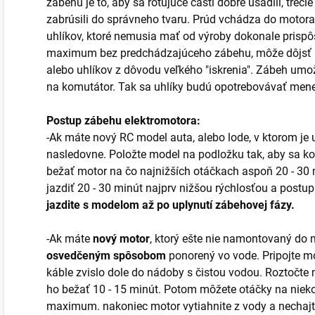
zábehu je to, aby sa rotujúce časti dobre usadili, treci
zabrúsili do správneho tvaru. Prúd vchádza do motor
uhlíkov, ktoré nemusia mať od výroby dokonale prispô
maximum bez predchádzajúceho zábehu, môže dôjsť k
alebo uhlíkov z dôvodu veľkého "iskrenia". Zábeh umo
na komutátor. Tak sa uhlíky budú opotrebovávať mene
Postup zábehu elektromotora:
-Ak máte nový RC model auta, alebo lode, v ktorom je
nasledovne. Položte model na podložku tak, aby sa ko
bežať motor na čo najnižších otáčkach aspoň 20 - 3
jazdiť 20 - 30 minút najprv nižšou rýchlosťou a postu
jazdite s modelom až po uplynutí zábehovej fázy.
-Ak máte
nový motor
, ktorý ešte nie namontovaný do
osvedčeným spôsobom
ponorený vo vode. Pripojte mo
káble zvislo dole do nádoby s čistou vodou. Roztočte
ho bežať 10 - 15 minút. Potom môžete otáčky na niek
maximum. nakoniec motor vytiahnite z vody a nechajt