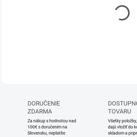
12.
MOŽ
DOR
RC m
DETA
DORUČENIE
DOSTUPN
ZDARMA
TOVARU
Za nákup s hodnotou nad
Všetky položky,
100€ s doručením na
dajú vložiť do
Slovensku, neplatíte
skladom a prip