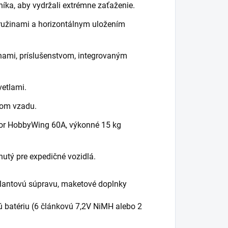
íka, aby vydržali extrémne zaťaženie.
pružinami a horizontálnym uložením
nami, príslušenstvom, integrovaným
etlami.
som vzadu.
or HobbyWing 60A, výkonné 15 kg
nutý pre expedičné vozidlá.
lantovú súpravu, maketové doplnky
ú batériu (6 článkovú 7,2V NiMH alebo 2