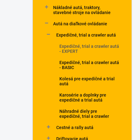
l
Nákladné autá, traktory,
stavebné stroje na ovládanie
Autá na diaľkové ovládanie
Expedičné, trial a crawler autá
Expedičné, trial a crawler autá
- EXPERT
Expedičné, trial a crawler autá
- BASIC
Kolesá pre expedičné a trial
autá
Karosérie a doplnky pre
expedičné a trial autá
Náhradné diely pre
expedičné, trial a crawler
Cestné a rally autá
Driftovacie autá