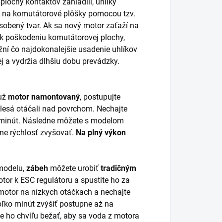
e plochy kontaktov zahladili, uhlíky
a na komutátorové plôšky pomocou tzv.
sobený tvar. Ak sa nový motor zaťaží na
 poškodeniu komutátorovej plochy,
žní čo najdokonalejšie usadenie uhlíkov
j a vydržia dlhšiu dobu prevádzky.
 už
motor namontovaný
, postupujte
lesá otáčali nad povrchom. Nechajte
0 minút. Následne môžete s modelom
pne rýchlosť zvyšovať.
Na plný výkon
 modelu,
zábeh
môžete urobiť
tradičným
tor k ESC regulátoru a spustite ho za
 motor na nízkych otáčkach a nechajte
oľko minút zvýšiť postupne až na
e ho chvíľu bežať, aby sa voda z motora