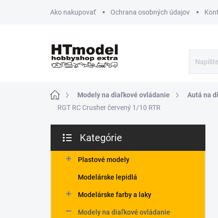
Prejsť
Ako nakupovať
Ochrana osobných údajov
Kon
na
obsah
Domov
Modely na diaľkové ovládanie
Autá na d
RGT RC Crusher červený 1/10 RTR
B
Kategórie
o
Preskočiť
č
kategórie
n
Plastové modely
ý
Modelárske lepidlá
p
a
Modelárske farby a laky
n
Modely na diaľkové ovládanie
e