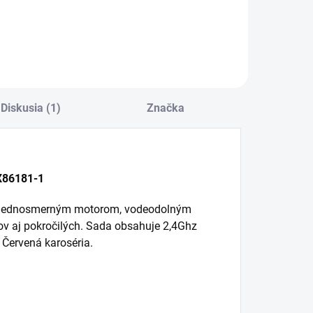
Do košíka
Do košíka
Diskusia (1)
Značka
86181-1
 s jednosmerným motorom, vodeodolným
ov aj pokročilých. Sada obsahuje 2,4Ghz
Červená karoséria.