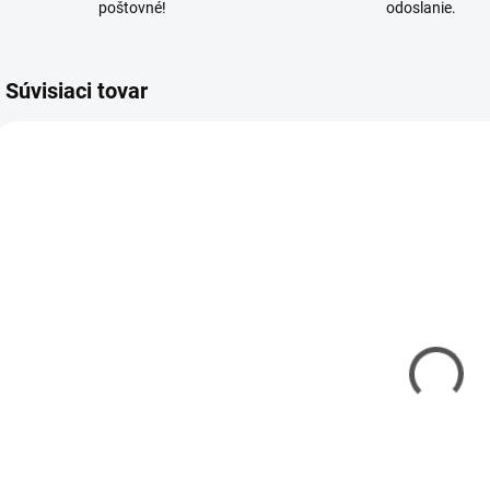
poštovné!
odoslanie.
Súvisiaci tovar
CAR-500606102
CAR-500606083
SKLADOM
SKLADOM
(1 KS)
(1 KS)
Nabíjačka
Nabíjačka
Carson Easy
Carson Expert
Charger LiPo
Charger NiMH
2,2A
0,5A pre
€21,30
€22,90
žhavítko a Rx
€17,32 bez DPH
€18,62 bez DPH
€
aku