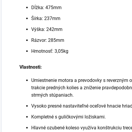
Dĺžka: 475mm
Šírka: 237mm
Výška: 242mm
Rázvor: 285mm
Hmotnosť: 3,05kg
Vlastnosti:
Umiestnenie motora a prevodovky s reverzným o
trakcie predných kolies a zníženie pravdepodob
strmých stúpaniach.
Vysoko presné nastaviteľné oceľové hnacie hria
Kompletné s guličkovými ložiskami.
Hlavné ozubené koleso využíva konštrukciu trece