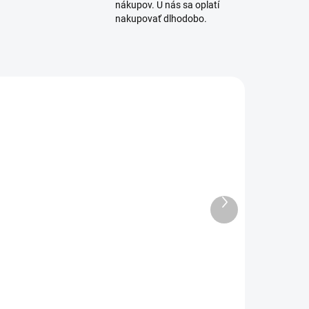
nákupov. U nás sa oplatí
nakupovať dlhodobo.
CAR-500606104
CAR-500608190
SKLADOM
SKLADOM
(3 KS)
(1 KS)
Ďalší
Nabíjačka
Nabíjačka
produkt
Carson Easy
Carson Expert
Charger
Charger Duo
NiMH/LiPo 4A
2.0
€45,60
€119,90
37,07 bez DPH
€97,48 bez DPH