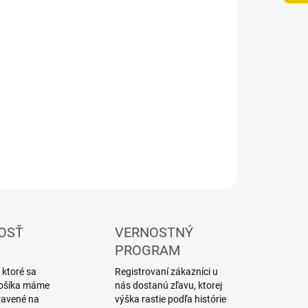
8.2026
NOSTI
UČENIA
−
+
Pridať do košíka
odel expedičného auta
ILNÉ INFORMÁCIE
OPÝTAŤ SA
STRÁŽIŤ
OSŤ
VERNOSTNÝ
PROGRAM
 ktoré sa
Registrovaní zákazníci u
 košíka máme
nás dostanú zľavu, ktorej
ravené na
výška rastie podľa histórie