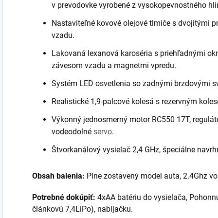
v prevodovke vyrobené z vysokopevnostného hlin
Nastaviteľné kovové olejové tlmiče s dvojitými 
vzadu.
Lakovaná lexanová karoséria s priehľadnými ok
závesom vzadu a magnetmi vpredu.
Systém LED osvetlenia so zadnými brzdovými sv
Realistické 1,9-palcové kolesá s rezervným kole
Výkonný jednosmerný motor RC550 17T, regulát
vodeodolné
servo
.
Štvorkanálový vysielač 2,4 GHz, špeciálne navrh
Obsah balenia:
Plne zostavený model auta, 2.4Ghz vo
Potrebné dokúpiť:
4xAA batériu do vysielača, Pohonn
článkovú 7,4LiPo), nabíjačku.