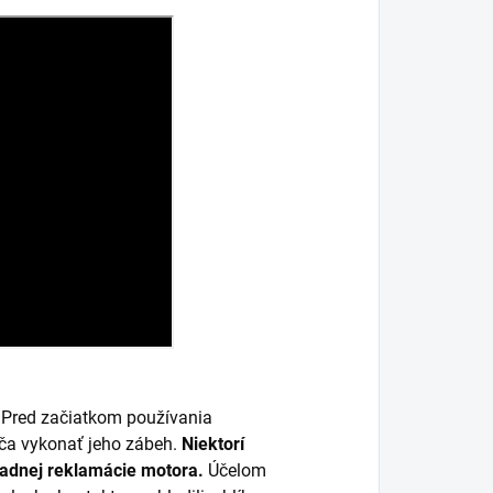
. Pred začiatkom používania
ča vykonať jeho zábeh.
Niektorí
padnej reklamácie motora.
Účelom