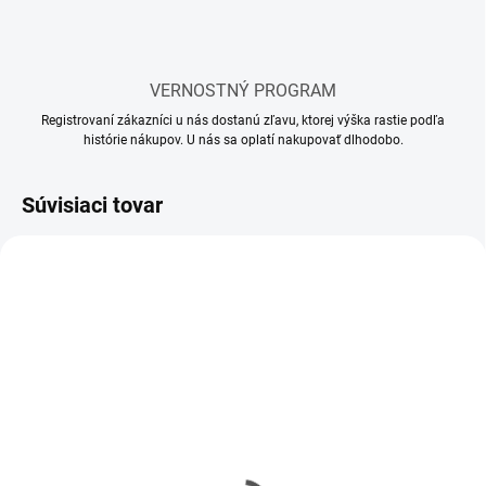
VERNOSTNÝ PROGRAM
Registrovaní zákazníci u nás dostanú zľavu, ktorej výška rastie podľa
histórie nákupov. U nás sa oplatí nakupovať dlhodobo.
Súvisiaci tovar
SKLADOM
SKLADOM
(65 KS)
(112 KS)
Lepidlo Revell ihla
Lepidlo Revell ihla MINI