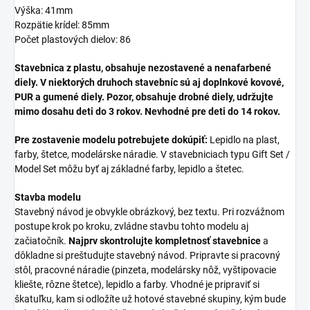
Výška: 41mm
Rozpätie krídel: 85mm
Počet plastových dielov: 86
Stavebnica z plastu, obsahuje nezostavené a nenafarbené
diely. V niektorých druhoch stavebníc sú aj doplnkové kovové,
PUR a gumené diely. Pozor, obsahuje drobné diely, udržujte
mimo dosahu deti do 3 rokov. Nevhodné pre deti do 14 rokov.
Pre zostavenie modelu potrebujete dokúpiť:
Lepidlo na plast,
farby, štetce, modelárske náradie. V stavebniciach typu Gift Set /
Model Set môžu byť aj základné farby, lepidlo a štetec.
Stavba modelu
Stavebný návod je obvykle obrázkový, bez textu. Pri rozvážnom
postupe krok po kroku, zvládne stavbu tohto modelu aj
začiatočník.
Najprv skontrolujte kompletnosť stavebnice
a
dôkladne si preštudujte stavebný návod. Pripravte si pracovný
stôl, pracovné náradie (pinzeta, modelársky nôž, vyštipovacie
kliešte, rôzne štetce), lepidlo a farby. Vhodné je pripraviť si
škatuľku, kam si odložíte už hotové stavebné skupiny, kým bude