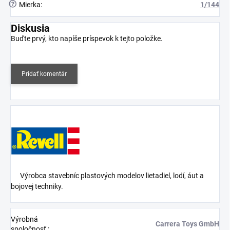
?
Mierka
:
1/144
Diskusia
Buďte prvý, kto napíše príspevok k tejto položke.
Pridať komentár
Výrobca stavebníc plastových modelov lietadiel, lodí, áut a
bojovej techniky.
Výrobná
Carrera Toys GmbH
spoločnosť
: