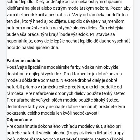
schnúť lepidlo. Diely oddeľujte od rámčeka ostrými štípacími
kliešťami na plast alebo ostrým modelárskym nožom. Pozor, aby
vám diel neodskočil a nestratil sa. Vždy od rámčeka oddeľte len
ten diel, ktorý hneď aj použijete. Lepidlo dávajte v najmenšom
nutnom množstve a len na styčné plochy dielov. Čím čistejšia
bude vaša práca, tým krajší bude výsledok. Pri stavbe sa
neponáhľajte, obvykle je lepšie nechať lepidlo dôkladne vyschnúť
hoci do nasledujúceho dňa.
Farbenie modelu
Používajte špeciálne modelárske farby, vďaka nim obvykle
dosiahnete najlepší výsledok. Pred farbením je dobré povrch
modelu dôkladne odmastiť. Niektoré drobné diely je dobré
nafarbiť priamo v rámčeku ešte predtým, ako ich oddelíte od
rámčeka. Pre nafarbenie drobných dielov použite tenký štetec.
Pre nafarbenie veľkých plôch modelu použite široký štetec.
Jednotlivé farby vždy nechajte dobre zaschnúť, predídete tým
pokazeniu celého modelu len kvôli nedočkavosti.
Odporúčanie
Pre dosiahnutie dokonalého vzhľadu modelov áut, alebo pri
potrebe nafarbiť väčšiu plochu (trupy civilných lietadiel, trupy
lodí), odporúčame povrch nastriekať sprejom TAMIYA (široký