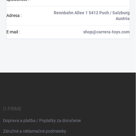
Rennbahn Allee 1 5412 Puch / Salzburg
Adresa
:
Austria
E-mail
:
shop@carrera-toys.com
Z
á
p
ä
t
i
O FIRME
e
Doprava a platba / Poplatky za doručenie
Záručné a reklamačné podmienky