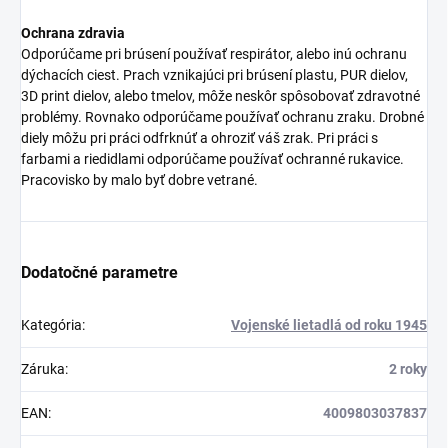
Ochrana zdravia
Odporúčame pri brúsení používať respirátor, alebo inú ochranu
dýchacích ciest. Prach vznikajúci pri brúsení plastu, PUR dielov,
3D print dielov, alebo tmelov, môže neskôr spôsobovať zdravotné
problémy. Rovnako odporúčame používať ochranu zraku. Drobné
diely môžu pri práci odfrknúť a ohroziť váš zrak. Pri práci s
farbami a riedidlami odporúčame používať ochranné rukavice.
Pracovisko by malo byť dobre vetrané.
Dodatočné parametre
Kategória
:
Vojenské lietadlá od roku 1945
Záruka
:
2 roky
EAN
:
4009803037837