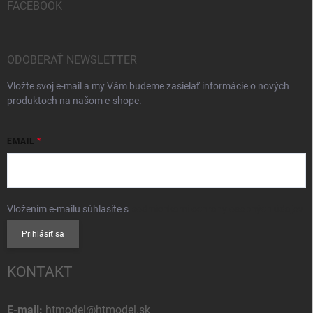
FACEBOOK
ODOBERAŤ NEWSLETTER
Vložte svoj e-mail a my Vám budeme zasielať informácie o nových
produktoch na našom e-shope.
EMAIL
Vložením e-mailu súhlasíte s
podmienkami ochrany osobných údajov
Prihlásiť sa
KONTAKT
E-mail:
htmodel@htmodel.sk