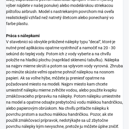
výber nájdete v našej ponuke) alebo modelárskou striekacou
pištoľou airbrush. Model s nastriekaným povrchom má oveľa
realistickejší vzhľad než natretý štetcom alebo ponechaný vo
farbe plastu.
Práca s nálepkami
V stavebnici sú obvykle priložené nálepky typu "decal", ktoré je
nutné pred aplikáciou opatrne vystrihnúť a namočiť na 20 - 30
sekúnd do teplej vody. Potom ich z vody vyberte a na chvíľu
položte na hladkú plochu (napríklad sklenenú tabuľku). Nálepka
sa najprv mierne skrúti a potom sa vplyvom vody vyrovná. Zhruba
po minúte skúste veľmi opatrne pohnúť nálepkou na nosnom
papieri. Ak sa voľne hýbe, môžete ju preniesť opatrne na
požadované miesto na modeli. Najprv miesto kam chcete
umiestniť nálepku mierne zvlhčite vodou, alebo použite kvapku
zmäkčovacieho prípravku na nálepky. Potom nálepku umiestnite
na model a opatrne odsajte prebytočnú vodu mäkkou handričkou,
alebo papierovým obrúskom. Na chvíľu pritlačte nálepku k
povrchu prstom a suchou mäkkou handričkou. Pozor, ak ste
použili zmäkčovací prípravok, nedotýkajte sa už zbytočne
povrchu nálepky kým nevyschne, pretože ju môžete úplne zničiť.