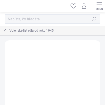
Prejsť
na
obsah
Hľadať
Vojenské lietadlá od roku 1945
ZNAČKA:
REVELL