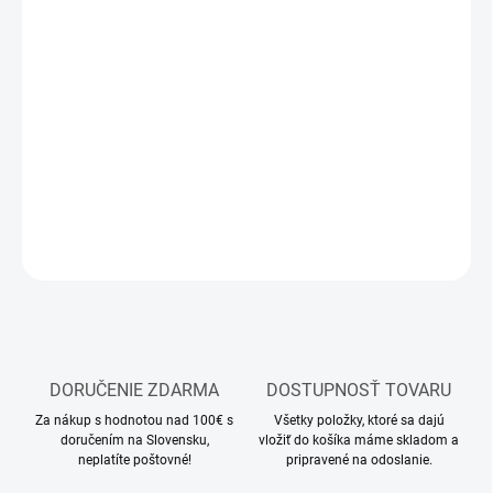
MOŽNOSTI
DORUČENIA
−
+
Pridať do košíka
Stavebnica plastového modelu lietadla
DETAILNÉ INFORMÁCIE
OPÝTAŤ SA
STRÁŽIŤ
DORUČENIE ZDARMA
DOSTUPNOSŤ TOVARU
Za nákup s hodnotou nad 100€ s
Všetky položky, ktoré sa dajú
doručením na Slovensku,
vložiť do košíka máme skladom a
neplatíte poštovné!
pripravené na odoslanie.