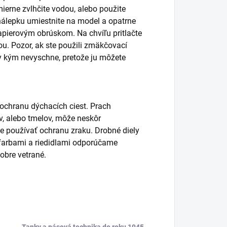
ierne zvlhčite vodou, alebo použite
álepku umiestnite na model a opatrne
pierovým obrúskom. Na chvíľu pritlačte
. Pozor, ak ste použili zmäkčovací
y kým nevyschne, pretože ju môžete
 ochranu dýchacích ciest. Prach
lov, alebo tmelov, môže neskôr
používať ochranu zraku. Drobné diely
s farbami a riedidlami odporúčame
obre vetrané.