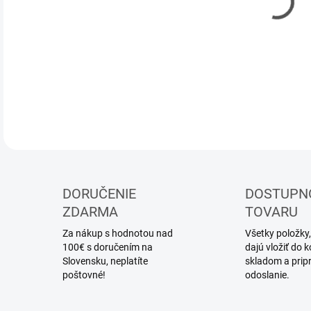
DOR
DETA
DORUČENIE
DOSTUPN
ZDARMA
TOVARU
Za nákup s hodnotou nad
Všetky položky,
100€ s doručením na
dajú vložiť do
Slovensku, neplatíte
skladom a prip
poštovné!
odoslanie.