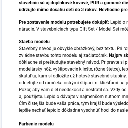
stavebníc sú aj doplnkové kovové, PUR a gumené diel
udržujte mimo dosahu deti do 3 rokov. Nevhodné pre 
Pre zostavenie modelu potrebujete dokúpiť:
Lepidlo n
náradie. V stavebniciach typu Gift Set / Model Set môžu
Stavba modelu
Stavebný návod je obvykle obrázkový, bez textu. Pri 
zvládne stavbu tohto modelu aj začiatočník.
Najprv s
dôkladne si preštudujte stavebný návod. Pripravte si p
modelársky nôž, vyštipovacie kliešte, rôzne štetce), lep
škatuľku, kam si odložíte už hotové stavebné skupiny,
oddeľujte od rámčeka ostrými štípacími kliešťami na
Pozor, aby vám diel neodskočil a nestratil sa. Vždy od
aj použijete. Lepidlo dávajte v najmenšom nutnom mno
Čím čistejšia bude vaša práca, tým krajší bude výsledo
lepšie nechať lepidlo dôkladne vyschnúť hoci do nas
Farbenie modelu