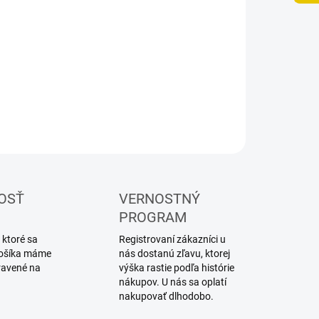
UČENIA
−
+
Pridať do košíka
ILNÉ INFORMÁCIE
OPÝTAŤ SA
STRÁŽIŤ
OSŤ
VERNOSTNÝ
PROGRAM
 ktoré sa
Registrovaní zákazníci u
 košíka máme
nás dostanú zľavu, ktorej
ravené na
výška rastie podľa histórie
nákupov. U nás sa oplatí
nakupovať dlhodobo.