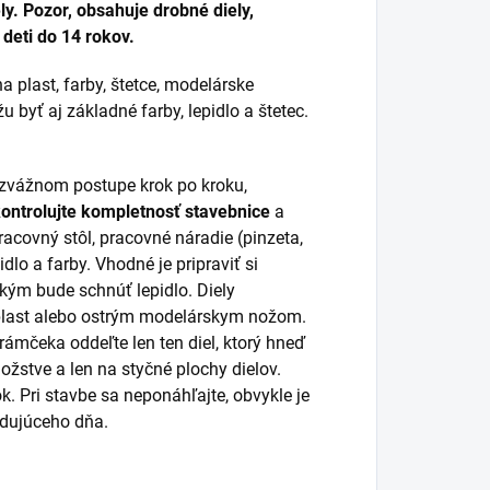
y. Pozor, obsahuje drobné diely,
deti do 14 rokov.
a plast, farby, štetce, modelárske
 byť aj základné farby, lepidlo a štetec.
rozvážnom postupe krok po kroku,
kontrolujte kompletnosť stavebnice
a
racovný stôl, pracovné náradie (pinzeta,
idlo a farby. Vhodné je pripraviť si
 kým bude schnúť lepidlo. Diely
 plast alebo ostrým modelárskym nožom.
 rámčeka oddeľte len ten diel, ktorý hneď
žstve a len na styčné plochy dielov.
k. Pri stavbe sa neponáhľajte, obvykle je
ledujúceho dňa.