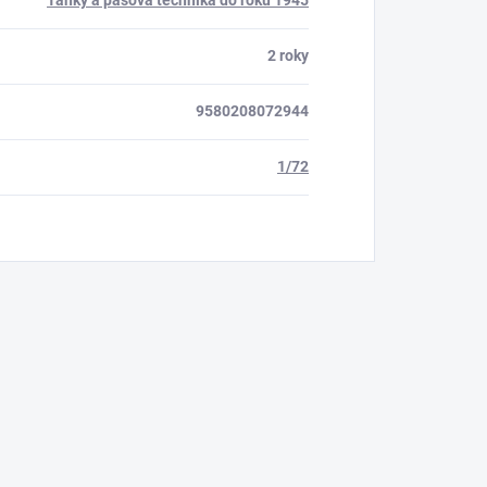
Tanky a pásová technika do roku 1945
2 roky
9580208072944
1/72