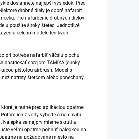
ykle dosiahnete najlepší výsledok. Pred
ektoré drobné diely je dobré nafarbiť
ámčeka. Pre nafarbenie drobných dielov
elu použite široký štetec. Jednotlivé
kazeniu celého modelu len kvôli
o pri potrebe nafarbiť väčšiu plochu
vrch nastriekať sprejom TAMIYA (široký
ekacou pištoľou airbrush. Model s
d než natretý štetcom alebo ponechaný
 ktoré je nutné pred aplikáciou opatrne
. Potom ich z vody vyberte a na chvíľu
. Nálepka sa najprv mierne skrúti a
úste veľmi opatrne pohnúť nálepkou na
ť opatrne na požadované miesto na