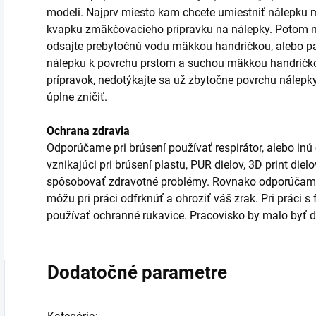
modeli. Najprv miesto kam chcete umiestniť nálepku m
kvapku zmäkčovacieho prípravku na nálepky. Potom n
odsajte prebytočnú vodu mäkkou handričkou, alebo pa
nálepku k povrchu prstom a suchou mäkkou handričkou
prípravok, nedotýkajte sa už zbytočne povrchu nálepk
úplne zničiť.
Ochrana zdravia
Odporúčame pri brúsení používať respirátor, alebo inú
vznikajúci pri brúsení plastu, PUR dielov, 3D print die
spôsobovať zdravotné problémy. Rovnako odporúčame 
môžu pri práci odfrknúť a ohroziť váš zrak. Pri práci 
používať ochranné rukavice. Pracovisko by malo byť d
Dodatočné parametre