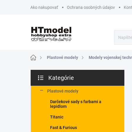
Prejsť
Ako nakupovať
Ochrana osobných údajov
Kon
na
obsah
Domov
Plastové modely
Modely vojenskej tech
B
Kategórie
o
Preskočiť
č
kategórie
n
Plastové modely
ý
Darčekové sady s farbami a
p
lepidlom
a
n
Titanic
e
Fast & Furious
l