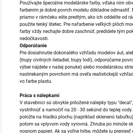
Používajte špeciálne modelárske farby, vďaka nim obv
farbením je dobré povrch modelu dôkladne odmastiť. Ni
priamo v rámčeku ešte predtým, ako ich oddelíte od r
použite tenký štetec. Pre nafarbenie veľkých plôch mod
farby vždy nechajte dobre zaschnúť, predídete tým po
nedočkavosti.
Odporúčanie
Pre dosiahnutie dokonalého vzhľadu modelov áut, aleb
(trupy civilných lietadiel, trupy lodí), odporúčame po
výber nájdete v našej ponuke) alebo modelárskou stri
nastriekaným povrchom má oveľa realistickejší vzhľa
vo farbe plastu.
Práca s nálepkami
V stavebnici sú obvykle priložené nálepky typu "decal",
vystrihnúť a namočiť na 20 - 30 sekúnd do teplej vody
položte na hladkú plochu (napríklad sklenenú tabuľku)
potom sa vplyvom vody vyrovná. Zhruba po minúte sk
nosnom papieri. Ak sa voľne hýbe, môžete ju prenies