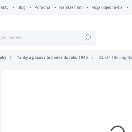
takty
Blog
Poradňa
Napíšte nám
Moja objednávka
Hľadať
niky
Tanky a pásová technika do roku 1945
Sd.Kfz 186 Jagdti
ZNAČKA:
TRUMPETER
€
€10
Jedn
SK
cena
MÔŽ
DO:
12.
MOŽ