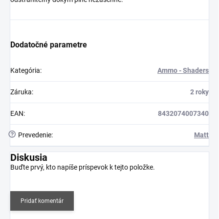
Dodatočné parametre
Kategória
:
Ammo - Shaders
Záruka
:
2 roky
EAN
:
8432074007340
?
Prevedenie
:
Matt
Diskusia
Buďte prvý, kto napíše príspevok k tejto položke.
Pridať komentár