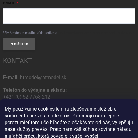
EMAIL
Vložením e-mailu súhlasíte s
podmienkami ochrany osobných údajov
Prihlásiť sa
KONTAKT
E-mail:
htmodel@htmodel.sk
Telefón do výdajne a skladu:
+421 (0) 52 7768 212
My používame cookies len na zlepšovanie služieb a
Poštová / Odberná adresa:
sortimentu pre vás modelárov. Pomáhajú nám lepšie
HT model
porozumieť tomu čo hľadáte a očakávate od nás, vylepšujú
Na letisko 49
naše služby pre vás. Preto nám váš súhlas zdvihne náladu
058 01 Poprad
a uľahčí prácu, ktorá povedie k vašej vyššej
Slovenská Republika