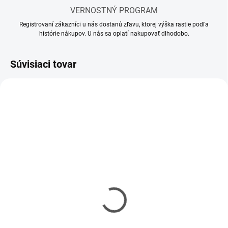
VERNOSTNÝ PROGRAM
Registrovaní zákazníci u nás dostanú zľavu, ktorej výška rastie podľa
histórie nákupov. U nás sa oplatí nakupovať dlhodobo.
Súvisiaci tovar
SKLADOM
SKLADOM
(3 KS)
(5 KS)
Riedidlo AMMO Acrylic
Transparator 17ml
Thinner 60ml
€2,50
€4,75
€2,03 bez DPH
€3,86 bez DPH