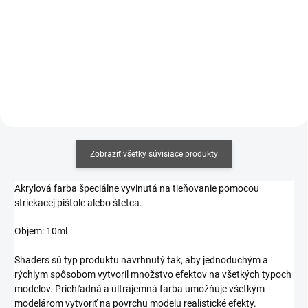
Jednotková
€14,71 / 100 ml
cena:
Jednotková
€7,92 / 100 ml
Do košíka
cena:
Do košíka
Zobraziť všetky súvisiace produkty
Akrylová farba špeciálne vyvinutá na tieňovanie pomocou
striekacej pištole alebo štetca.
Objem: 10ml
Shaders sú typ produktu navrhnutý tak, aby jednoduchým a
rýchlym spôsobom vytvoril množstvo efektov na všetkých typoch
modelov. Priehľadná a ultrajemná farba umožňuje všetkým
modelárom vytvoriť na povrchu modelu realistické efekty.