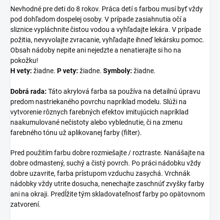
Nevhodné pre deti do 8 rokov. Práca detí s farbou musí byť vždy
pod dohľadom dospelej osoby. V prípade zasiahnutia očí a
sliznice vypláchnite čistou vodou a vyhľadajte lekára. V prípade
požitia, nevyvolajte zvracanie, vyhľadajte ihneď lekársku pomoc.
Obsah nádoby nepite ani nejedzte a nenatierajte si ho na
pokožku!
H vety:
žiadne.
P vety:
žiadne.
Symboly:
žiadne.
Dobrá rada:
Táto akrylová farba sa používa na detailnú úpravu
predom nastriekaného povrchu napríklad modelu. Slúži na
vytvorenie rôznych farebných efektov imitujúcich napríklad
naakumulované nečistoty alebo vyblednutie, či na zmenu
farebného tónu už aplikovanej farby (filter).
Pred použitím farbu dobre rozmiešajte / roztraste. Nanášajte na
dobre odmastený, suchý a čistý povrch. Po práci nádobku vždy
dobre uzavrite, farba prístupom vzduchu zasychá. Vrchnák
nádobky vždy utrite dosucha, nenechajte zaschnúť zvyšky farby
ani na okraji. Predĺžite tým skladovateľnosť farby po opätovnom
zatvorení.