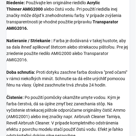
Riedenie:
Používajte len originálne riedidlo
Acrylic
Thinner AMIG2000
alebo čistú vodu. Pri použití riedidla inej
značky môže dôjsť k znehodnoteniu farby. V prípade zvýšenia
transparentnosti je vhodné použitie prípravku
Transparator
AMIG2016.
Natieranie / Striekanie :
Farba je dodávaná v takej hustote, aby
sa dala ihneď aplikovať štetcom alebo striekacou pištoľou. Pre jej
zriedenie použite riedilo AMIG2000 alebo Transparator
AMIG2016.
Doba schnutia:
Proti dotyku zaschne farba doslova "pred očami"
v rámci niekoľkých minút. Schnutie sa dá ešte urýchliť pomocou
fénu na vlasy. Úplné zaschnutie trvá zhruba 24 hodín.
Čistenie:
Po použití pomôcky okamžite umyte vodou. Kým je
farba čerstvá, dá sa úplne zmyť bez zanechania stôp. Na
vyčistenie striekacej pištole odporúčame originálny čistič Ammo
(AMIG2001) alebo inej značky napr. Airbrush Cleaner Tamiya,
Revell Airbrush Cleaner. V prípade kompletného odstránenia
efektu z povrchu modelu stačí použiť čistú vodu. Efekt je ľahko
odstrániteľný dokým plne nezaschne.