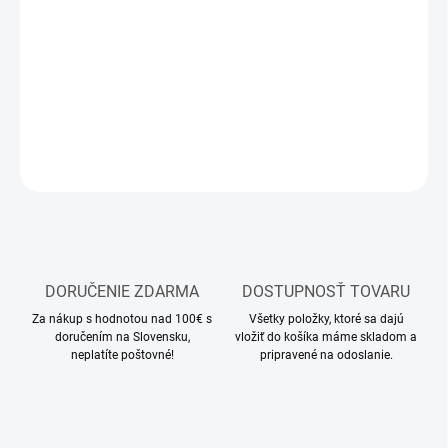
−
+
Pridať do košíka
Modelársky shader
DETAILNÉ INFORMÁCIE
OPÝTAŤ SA
STRÁŽIŤ
DORUČENIE ZDARMA
DOSTUPNOSŤ TOVARU
Za nákup s hodnotou nad 100€ s
Všetky položky, ktoré sa dajú
doručením na Slovensku,
vložiť do košíka máme skladom a
neplatíte poštovné!
pripravené na odoslanie.