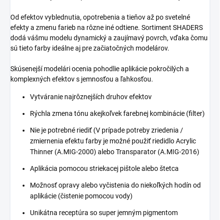
Od efektov vyblednutia, opotrebenia a tieňov až po svetelné
efekty a zmenu farieb na rôzne iné odtiene. Sortiment SHADERS
dodá vášmu modelu dynamický a zaujímavý povrch, vďaka čomu
sú tieto farby ideálne aj pre začiatočných modelárov.
Skúsenejší modelári ocenia pohodlie aplikácie pokročilých a
komplexných efektov s jemnosťou a ľahkosťou.
Vytváranie najrôznejších druhov efektov
Rýchla zmena tónu akejkoľvek farebnej kombinácie (filter)
Nie je potrebné riediť (V prípade potreby zriedenia /
zmiernenia efektu farby je možné použiť riedidlo Acrylic
Thinner (A.MIG-2000) alebo Transparator (A.MIG-2016)
Aplikácia pomocou striekacej pištole alebo štetca
Možnosť opravy alebo vyčistenia do niekoľkých hodín od
aplikácie (čistenie pomocou vody)
Unikátna receptúra so super jemným pigmentom