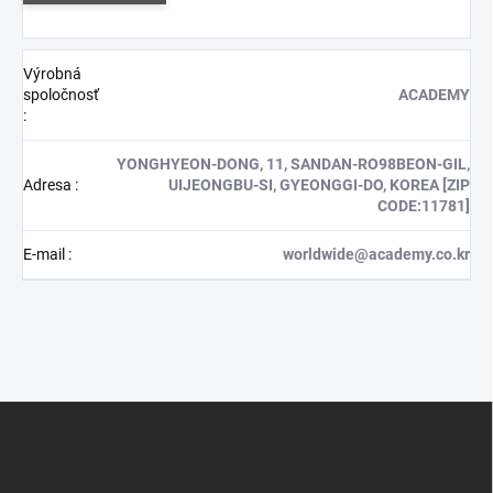
Výrobná
spoločnosť
ACADEMY
:
YONGHYEON-DONG, 11, SANDAN-RO98BEON-GIL,
Adresa
:
UIJEONGBU-SI, GYEONGGI-DO, KOREA [ZIP
CODE:11781]
E-mail
:
worldwide@academy.co.kr
Z
á
p
ä