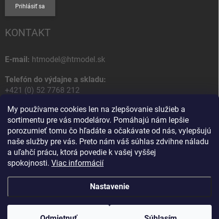
Prihlásiť sa
KONTAKT
E-mail:
htmodel@htmodel.sk
Telefón do výdajne a skladu:
+421 (0) 52 7768 212
My používame cookies len na zlepšovanie služieb a
Poštová / Odberná adresa:
sortimentu pre vás modelárov. Pomáhajú nám lepšie
HT model
porozumieť tomu čo hľadáte a očakávate od nás, vylepšujú
Na letisko 49
naše služby pre vás. Preto nám váš súhlas zdvihne náladu
058 01 Poprad
a uľahčí prácu, ktorá povedie k vašej vyššej
Slovenská Republika
spokojnosti.
Viac informácií
Nastavenie
Copyright 2026
HT model
. Všetky práva vyhradené.
Upraviť nastavenie
cookies
Odmietnuť
Ako vám pomôžem?
Súhlasím