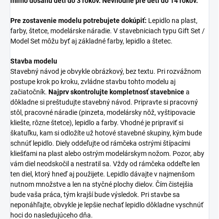
mimo dosahu deti do 3 rokov. Nevhodné pre deti do 14 rokov.
Pre zostavenie modelu potrebujete dokúpiť:
Lepidlo na plast,
farby, štetce, modelárske náradie. V stavebniciach typu Gift Set /
Model Set môžu byť aj základné farby, lepidlo a štetec.
Stavba modelu
Stavebný návod je obvykle obrázkový, bez textu. Pri rozvážnom
postupe krok po kroku, zvládne stavbu tohto modelu aj
začiatočník.
Najprv skontrolujte kompletnosť stavebnice
a
dôkladne si preštudujte stavebný návod. Pripravte si pracovný
stôl, pracovné náradie (pinzeta, modelársky nôž, vyštipovacie
kliešte, rôzne štetce), lepidlo a farby. Vhodné je pripraviť si
škatuľku, kam si odložíte už hotové stavebné skupiny, kým bude
schnúť lepidlo. Diely oddeľujte od rámčeka ostrými štípacími
kliešťami na plast alebo ostrým modelárskym nožom. Pozor, aby
vám diel neodskočil a nestratil sa. Vždy od rámčeka oddeľte len
ten diel, ktorý hneď aj použijete. Lepidlo dávajte v najmenšom
nutnom množstve a len na styčné plochy dielov. Čím čistejšia
bude vaša práca, tým krajší bude výsledok. Pri stavbe sa
neponáhľajte, obvykle je lepšie nechať lepidlo dôkladne vyschnúť
hoci do nasledujúceho dňa.