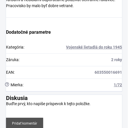
Pracovisko by malo byť dobre vetrané.
Dodatočné parametre
Kategória
:
Vojenské lietadlá do roku 1945
Záruka
:
2 roky
EAN
:
603550016691
?
Mierka
:
1/72
Diskusia
Buďte prvý, kto napíše príspevok k tejto položke.
Pridať komentár