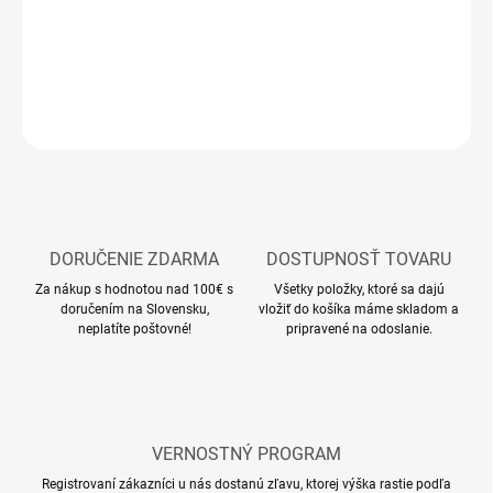
Stavebnica plastového modelu lietadla
DETAILNÉ INFORMÁCIE
OPÝTAŤ SA
STRÁŽIŤ
DORUČENIE ZDARMA
DOSTUPNOSŤ TOVARU
Za nákup s hodnotou nad 100€ s
Všetky položky, ktoré sa dajú
doručením na Slovensku,
vložiť do košíka máme skladom a
neplatíte poštovné!
pripravené na odoslanie.
VERNOSTNÝ PROGRAM
Registrovaní zákazníci u nás dostanú zľavu, ktorej výška rastie podľa