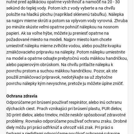
nutné pred aplikáciou opatrne vystrihnúť a namočiť na 20 - 30
sekúnd do teplej vody. Potom ich z vody vyberte a na chvíľu
položte na hladkú plochu (napríklad sklenenú tabuľku). Nálepka
sa najprv mierne skrúti a potom sa vplyvom vody vyrovná. Zhruba
po minúte skúste veľmi opatrne pohnúť nálepkou na nosnom
papieri. Ak sa voľne hýbe, môžete ju preniesť opatrne na
požadované miesto na modeli. Najprv miesto kam chcete
umiestniť nálepku mierne zvlhčite vodou, alebo použite kvapku
zmäkčovacieho prípravku na nálepky. Potom nálepku umiestnite
na model a opatrne odsajte prebytočnú vodu mäkkou handričkou,
alebo papierovým obrúskom. Na chvíľu pritlačte nálepku k
povrchu prstom a suchou mäkkou handričkou. Pozor, ak ste
použili zmäkčovací prípravok, nedotýkajte sa už zbytočne
povrchu nálepky kým nevyschne, pretože ju môžete úplne zničiť.
Ochrana zdravia
Odporúčame pri brúsení používať respirátor, alebo inú ochranu
dýchacích ciest. Prach vznikajúci pri brúsení plastu, PUR dielov,
3D print dielov, alebo tmelov, môže neskôr spôsobovať zdravotné
problémy. Rovnako odporúčame používať ochranu zraku. Drobné
diely môžu pri práci odfrknúť a ohroziť váš zrak. Pri práci s
farbami a riedidlami odporúčame používať ochranné rukavice.