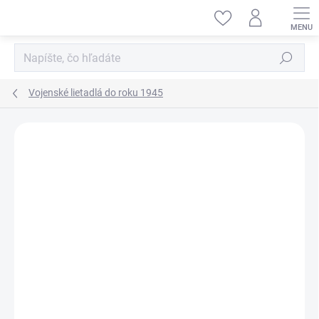
Prejsť
na
obsah
Hľadať
Vojenské lietadlá do roku 1945
ZNAČKA:
ACADEMY