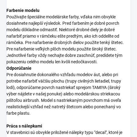
Farbenie modelu
Používajte špeciálne modelárske farby, vďaka nim obvykle
dosiahnete najlepší výsledok. Pred farbením je dobré povrch
modelu dôkladne odmastiť. Niektoré drobné diely je dobré
nafarbiť priamo v rámčeku ešte predtým, ako ich oddelíte od
rámčeka. Pre nafarbenie drobných dielov použite tenký štetec.
Pre nafarbenie veľkých plôch modelu použite široký štetec.
Jednotlivé farby vždy nechajte dobre zaschnúť, predídete tým
pokazeniu celého modelu len kvôli nedočkavosti.
Odporúčanie
Pre dosiahnutie dokonalého vzhľadu modelov áut, alebo pri
potrebe nafarbiť väčšiu plochu (trupy civilných lietadiel, trupy
lodí), odporúčame povrch nastriekať sprejom TAMIYA (široký
výber nájdete v našej ponuke) alebo modelárskou striekacou
pištoľou airbrush. Model s nastriekaným povrchom má oveľa
realistickejší vzhľad než natretý štetcom alebo ponechaný vo
farbe plastu.
Práca s nálepkami
V stavebnici sú obvykle priložené nálepky typu "decal", ktoré je