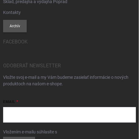
Sklad, predajňa a výdajňa Poprad
Kontakty
Archív
FACEBOOK
ODOBERAŤ NEWSLETTER
Vložte svoj e-mail a my Vám budeme zasielať informácie o nových
produktoch na našom e-shope.
EMAIL
Vložením e-mailu súhlasíte s
podmienkami ochrany osobných údajov