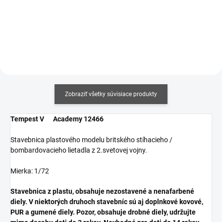
Do košíka
Do košíka
Zobraziť všetky súvisiace produkty
Tempest V Academy 12466
Stavebnica plastového modelu britského stíhacieho /
bombardovacieho lietadla z 2.svetovej vojny.
Mierka: 1/72
Stavebnica z plastu, obsahuje nezostavené a nenafarbené
diely. V niektorých druhoch stavebníc sú aj doplnkové kovové,
PUR a gumené diely. Pozor, obsahuje drobné diely, udržujte