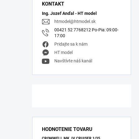
KONTAKT
Ing. Jozef Anďal - HT model
htmodel
@
htmodel.sk
00421 52 7768212 Po-Pia: 09:00-
17:00
Pridajte sa k nám
HT model
Navštívte náš kanál
HODNOTENIE TOVARU
CROMWELL MK. IV CRUISER 1/35