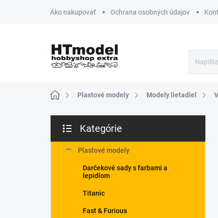
Prejsť
Ako nakupovať
Ochrana osobných údajov
Kon
na
obsah
Domov
Plastové modely
Modely lietadiel
V
B
Kategórie
o
Preskočiť
č
kategórie
n
Plastové modely
ý
Darčekové sady s farbami a
p
lepidlom
a
n
Titanic
e
Fast & Furious
l