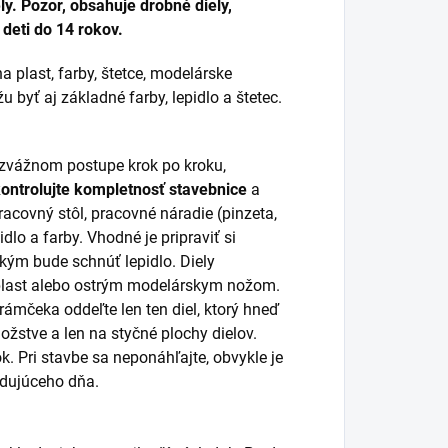
y. Pozor, obsahuje drobné diely,
deti do 14 rokov.
a plast, farby, štetce, modelárske
 byť aj základné farby, lepidlo a štetec.
rozvážnom postupe krok po kroku,
kontrolujte kompletnosť stavebnice
a
racovný stôl, pracovné náradie (pinzeta,
idlo a farby. Vhodné je pripraviť si
 kým bude schnúť lepidlo. Diely
 plast alebo ostrým modelárskym nožom.
 rámčeka oddeľte len ten diel, ktorý hneď
žstve a len na styčné plochy dielov.
k. Pri stavbe sa neponáhľajte, obvykle je
ledujúceho dňa.