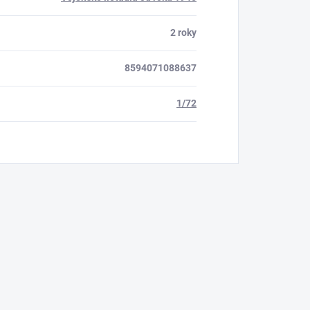
2 roky
8594071088637
1/72