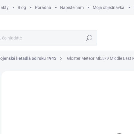
takty
Blog
Poradňa
Napíšte nám
Moja objednávka
Hľadať
ojenské lietadlá od roku 1945
Gloster Meteor Mk.8/9 Middle East 
ZNAČKA:
SPECIAL HOBBY
€
€19
Jedn
SK
cena
MÔŽ
DO:
11.
MOŽ