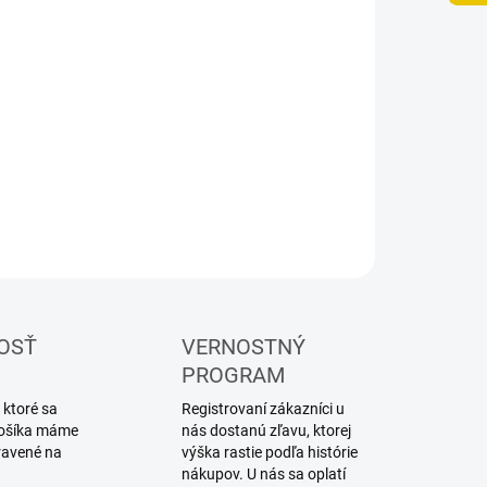
UČENIA
−
+
Pridať do košíka
ebnica plastového modelu lietadla
ILNÉ INFORMÁCIE
OPÝTAŤ SA
STRÁŽIŤ
OSŤ
VERNOSTNÝ
PROGRAM
 ktoré sa
Registrovaní zákazníci u
 košíka máme
nás dostanú zľavu, ktorej
ravené na
výška rastie podľa histórie
nákupov. U nás sa oplatí