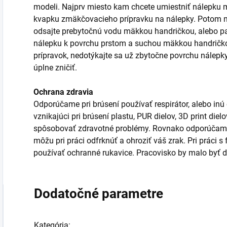
modeli. Najprv miesto kam chcete umiestniť nálepku m
kvapku zmäkčovacieho prípravku na nálepky. Potom n
odsajte prebytočnú vodu mäkkou handričkou, alebo pa
nálepku k povrchu prstom a suchou mäkkou handričkou
prípravok, nedotýkajte sa už zbytočne povrchu nálepk
úplne zničiť.
Ochrana zdravia
Odporúčame pri brúsení používať respirátor, alebo inú
vznikajúci pri brúsení plastu, PUR dielov, 3D print die
spôsobovať zdravotné problémy. Rovnako odporúčame 
môžu pri práci odfrknúť a ohroziť váš zrak. Pri práci 
používať ochranné rukavice. Pracovisko by malo byť d
Dodatočné parametre
Kategória
: