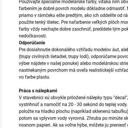
Používajte špeciálne modelárske farby, vďaka nim obv
farbením je dobré povrch modelu dôkladne odmastiť. Ni
priamo v rámčeku ešte predtým, ako ich oddelíte od r
použite tenký štetec. Pre nafarbenie veľkých plôch mod
farby vždy nechajte dobre zaschnúť, predídete tým po
nedočkavosti.
Odporúčanie
Pre dosiahnutie dokonalého vzhľadu modelov áut, aleb
(trupy civilných lietadiel, trupy lodí), odporúčame po
výber nájdete v našej ponuke) alebo modelárskou stri
nastriekaným povrchom má oveľa realistickejší vzhľa
vo farbe plastu.
Práca s nálepkami
V stavebnici sú obvykle priložené nálepky typu "decal",
vystrihnúť a namočiť na 20 - 30 sekúnd do teplej vody
položte na hladkú plochu (napríklad sklenenú tabuľku)
potom sa vplyvom vody vyrovná. Zhruba po minúte sk
nosnom papieri. Ak sa voľne hýbe, môžete ju prenies