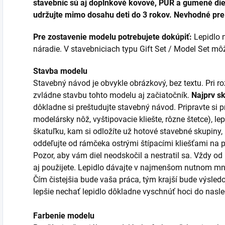
stavebníc sú aj doplnkové kovové, PUR a gumené diel
udržujte mimo dosahu deti do 3 rokov. Nevhodné pre 
Pre zostavenie modelu potrebujete dokúpiť:
Lepidlo n
náradie. V stavebniciach typu Gift Set / Model Set môžu
Stavba modelu
Stavebný návod je obvykle obrázkový, bez textu. Pri 
zvládne stavbu tohto modelu aj začiatočník.
Najprv s
dôkladne si preštudujte stavebný návod. Pripravte si p
modelársky nôž, vyštipovacie kliešte, rôzne štetce), lep
škatuľku, kam si odložíte už hotové stavebné skupiny,
oddeľujte od rámčeka ostrými štípacími kliešťami na
Pozor, aby vám diel neodskočil a nestratil sa. Vždy od
aj použijete. Lepidlo dávajte v najmenšom nutnom mno
Čím čistejšia bude vaša práca, tým krajší bude výsledo
lepšie nechať lepidlo dôkladne vyschnúť hoci do nas
Farbenie modelu