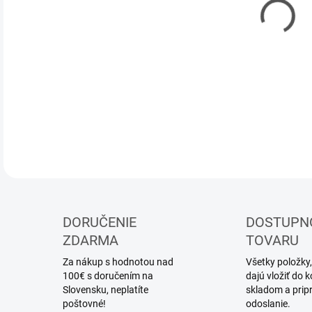
DOR
Stav
DETA
DORUČENIE
DOSTUPN
ZDARMA
TOVARU
Za nákup s hodnotou nad
Všetky položky,
100€ s doručením na
dajú vložiť do
Slovensku, neplatíte
skladom a prip
poštovné!
odoslanie.