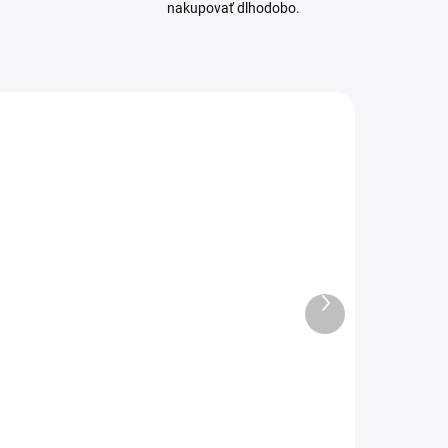
nakupovať dlhodobo.
3218890
6209912
SKLADOM
MOMENTÁLNE
(4 KS)
NEDOSTUPNÉ
tojan Secure-
Rydlo na
Ďalší
t
prerývanie
produkt
modelov
€8,75
€5,70
7,11 bez DPH
€4,63 bez DPH
Do košíka
Detail