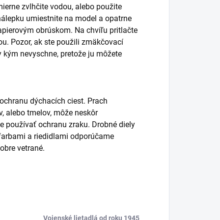
ierne zvlhčite vodou, alebo použite
álepku umiestnite na model a opatrne
pierovým obrúskom. Na chvíľu pritlačte
. Pozor, ak ste použili zmäkčovací
y kým nevyschne, pretože ju môžete
 ochranu dýchacích ciest. Prach
lov, alebo tmelov, môže neskôr
používať ochranu zraku. Drobné diely
s farbami a riedidlami odporúčame
obre vetrané.
Vojenské lietadlá od roku 1945