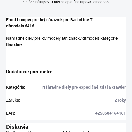
histórie nákupov. U nás sa oplatí nakupovať dlhodobo.
Front bumper predný nárazník pre BasicLine T
dfmodels 6416
Náhradné diely pre RC modely áut značky dfmodels kategórie
Basicline
Dodatočné parametre
Kategória
:
Náhradné diely pre expedičné, trial a crawler
Záruka
:
2 roky
EAN
:
4250684164161
Diskusia