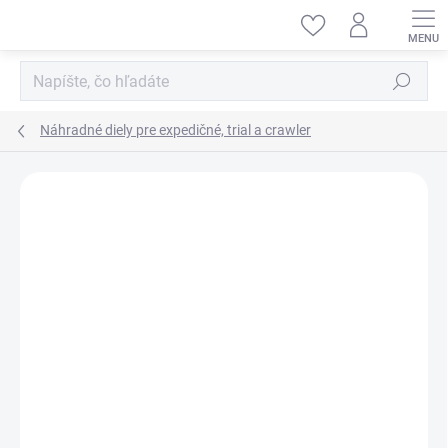
Prejsť
na
obsah
Hľadať
Náhradné diely pre expedičné, trial a crawler
ZNAČKA:
DF-MODELS