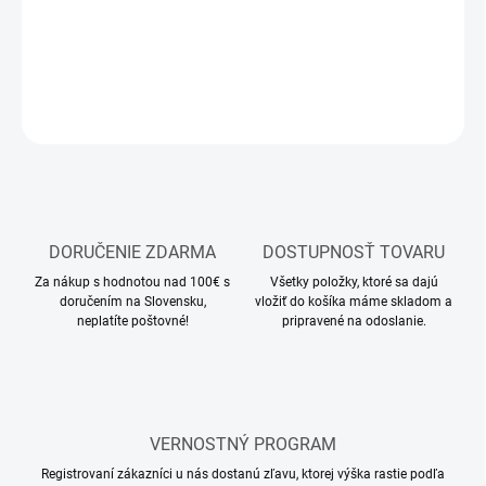
DETAILNÉ INFORMÁCIE
OPÝTAŤ SA
STRÁŽIŤ
DORUČENIE ZDARMA
DOSTUPNOSŤ TOVARU
Za nákup s hodnotou nad 100€ s
Všetky položky, ktoré sa dajú
doručením na Slovensku,
vložiť do košíka máme skladom a
neplatíte poštovné!
pripravené na odoslanie.
VERNOSTNÝ PROGRAM
Registrovaní zákazníci u nás dostanú zľavu, ktorej výška rastie podľa