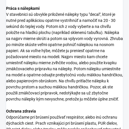
Práca s nálepkami
V stavebnici sú obvykle priložené nálepky typu "decal", ktoré je
nutné pred aplikáciou opatrne vystrihnúť a namočiť na 20 - 30
sekúnd do teplej vody. Potom ich z vody vyberte a na chvíľu
položte na hladkú plochu (napríklad sklenenú tabuľku). Nálepka
sa najprv mierne skrúti a potom sa vplyvom vody vyrovná. Zhruba
po minúte skúste veľmi opatrne pohnúť nálepkou na nosnom
papieri. Ak sa voľne hýbe, môžete ju preniesť opatrne na
požadované miesto na modeli. Najprv miesto kam chcete
umiestniť nálepku mierne zvlhčite vodou, alebo použite kvapku
zmäkčovacieho prípravku na nálepky. Potom nálepku umiestnite
na model a opatrne odsajte prebytočnú vodu mäkkou handričkou,
alebo papierovým obrúskom. Na chvíľu pritlačte nálepku k
povrchu prstom a suchou mäkkou handričkou. Pozor, ak ste
použili zmäkčovací prípravok, nedotýkajte sa už zbytočne
povrchu nálepky kým nevyschne, pretože ju môžete úplne zničiť.
Ochrana zdravia
Odporúčame pri brúsení používať respirátor, alebo inú ochranu
dýchacích ciest. Prach vznikajúci pri brúsení plastu, PUR dielov,