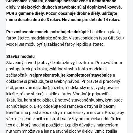
Stavebnica z plastu, obsahuje nezostavené a nenafarbené
diely. V niektorých druhoch stavebníc sú aj doplnkové kovové,
PUR a gumené diely. Pozor, obsahuje drobné diely, udržujte
mimo dosahu deti do 3 rokov. Nevhodné pre deti do 14 rokov.
Pre zostavenie modelu potrebujete dokúpiť:
Lepidlo na plast,
farby, štetce, modelárske náradie. V stavebniciach typu Gift Set /
Model Set môžu byť aj základné farby, lepidlo a štetec.
Stavba modelu
Stavebný návod je obvykle obrázkový, bez textu. Pri rozvážnom
postupe krok po kroku, zvládne stavbu tohto modelu aj
začiatočník.
Najprv skontrolujte kompletnosť stavebnice
a
dôkladne si preštudujte stavebný návod. Pripravte si pracovný
stôl, pracovné náradie (pinzeta, modelársky nôž, vyštipovacie
kliešte, rôzne štetce), lepidlo a farby. Vhodné je pripraviť si
škatuľku, kam si odložíte už hotové stavebné skupiny, kým bude
schnúť lepidlo. Diely oddeľujte od rámčeka ostrými štípacími
kliešťami na plast alebo ostrým modelárskym nožom. Pozor, aby
vám diel neodskočil a nestratil sa. Vždy od rámčeka oddeľte len
ten diel, ktorý hneď aj použijete. Lepidlo dávajte v najmenšom
nutnom množstve a len na styčné plochy dielov. Čím čistejšia