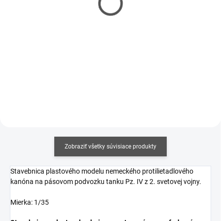
€5,90
€6,20
€4,80 bez DPH
€5,04 bez DPH
Jednotková
Jednotková
€14,75 / 100 ml
€15,50 / 100 ml
cena:
cena:
Do košíka
Do košíka
Zobraziť všetky súvisiace produkty
Stavebnica plastového modelu nemeckého protilietadlového
kanóna na pásovom podvozku tanku Pz. IV z 2. svetovej vojny.
Mierka: 1/35