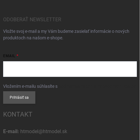
ODOBERAŤ NEWSLETTER
Vložte svoj e-mail a my Vám budeme zasielať informácie o nových
produktoch na našom e-shope.
EMAIL
Vložením e-mailu súhlasíte s
podmienkami ochrany osobných údajov
Prihlásiť sa
KONTAKT
E-mail:
htmodel@htmodel.sk