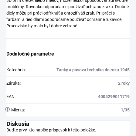
3D print dielov, alebo tmelov, môže neskôr spôsobovať zdravotné
problémy. Rovnako odporúčame používať ochranu zraku. Drobné
diely môžu pri práci odfrknúť a ohroziť váš zrak. Pri práci s
farbami a riedidlami odporúčame používať ochranné rukavice.
Pracovisko by malo byť dobre vetrané.
Dodatočné parametre
Kategória
:
Tanky a pásová technika do roku 1945
Záruka
:
2 roky
EAN
:
4005299011719
?
Mierka
:
1/35
Diskusia
Buďte prvý, kto napíše príspevok k tejto položke.