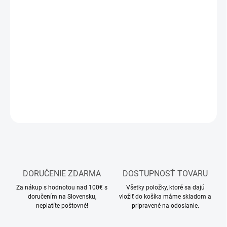
10.8.2026
MOŽNOSTI
DORUČENIA
−
+
Pridať do košíka
DETAILNÉ INFORMÁCIE
OPÝTAŤ SA
STRÁŽIŤ
DORUČENIE ZDARMA
DOSTUPNOSŤ TOVARU
Za nákup s hodnotou nad 100€ s
Všetky položky, ktoré sa dajú
doručením na Slovensku,
vložiť do košíka máme skladom a
neplatíte poštovné!
pripravené na odoslanie.