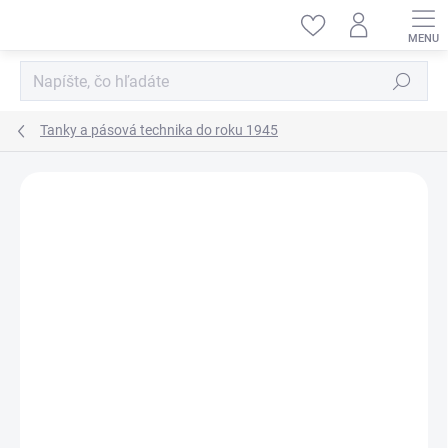
Prejsť
na
obsah
Hľadať
Tanky a pásová technika do roku 1945
ZNAČKA:
DRAGON MODELS