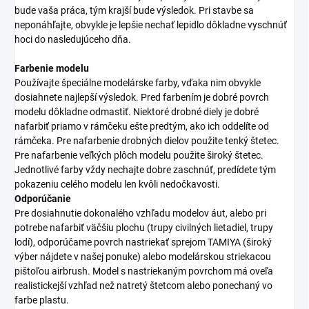
bude vaša práca, tým krajší bude výsledok. Pri stavbe sa
neponáhľajte, obvykle je lepšie nechať lepidlo dôkladne vyschnúť
hoci do nasledujúceho dňa.
Farbenie modelu
Používajte špeciálne modelárske farby, vďaka nim obvykle
dosiahnete najlepší výsledok. Pred farbením je dobré povrch
modelu dôkladne odmastiť. Niektoré drobné diely je dobré
nafarbiť priamo v rámčeku ešte predtým, ako ich oddelíte od
rámčeka. Pre nafarbenie drobných dielov použite tenký štetec.
Pre nafarbenie veľkých plôch modelu použite široký štetec.
Jednotlivé farby vždy nechajte dobre zaschnúť, predídete tým
pokazeniu celého modelu len kvôli nedočkavosti.
Odporúčanie
Pre dosiahnutie dokonalého vzhľadu modelov áut, alebo pri
potrebe nafarbiť väčšiu plochu (trupy civilných lietadiel, trupy
lodí), odporúčame povrch nastriekať sprejom TAMIYA (široký
výber nájdete v našej ponuke) alebo modelárskou striekacou
pištoľou airbrush. Model s nastriekaným povrchom má oveľa
realistickejší vzhľad než natretý štetcom alebo ponechaný vo
farbe plastu.