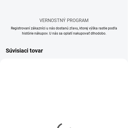
VERNOSTNÝ PROGRAM
Registrovaní zákazníci u nás dostanú zľavu, ktorej výška rastie podľa
histórie nákupov. U nás sa oplatí nakupovať dlhodobo.
Súvisiaci tovar
SKLADOM
SKLADOM
(12 KS)
(5 KS)
Mr Hobby - Gunze Mr.
Mr Hobby - Gunze Mr.
Cement S (40 ml)
Cement SP (40 ml)