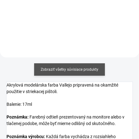
Jednotková
€12,19 / 100 ml
Jednotková
€17,06 / 100 ml
cena:
cena:
Detail
Do košíka
Zobraziť všetky súvisiace produkty
Akrylová modelárska farba Vallejo pripravená na okamžité
použitie v striekacej pištoli.
Balenie: 17ml
Poznámka:
Farebný odtieň prezentovaný na monitore alebo v
tlačenej podobe, môže byť mierne odlišný od skutočného.
Poznámka výrobcu:
Každá farba vychádza z rozsiahleho