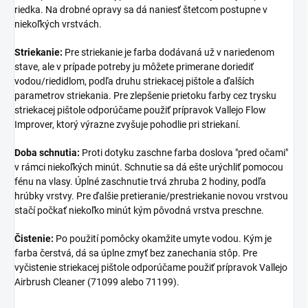
riedka. Na drobné opravy sa dá naniesť štetcom postupne v
niekoľkých vrstvách.
Striekanie:
Pre striekanie je farba dodávaná už v nariedenom
stave, ale v prípade potreby ju môžete primerane doriediť
vodou/riedidlom, podľa druhu striekacej pištole a ďalších
parametrov striekania. Pre zlepšenie prietoku farby cez trysku
striekacej pištole odporúčame použiť prípravok Vallejo Flow
Improver, ktorý výrazne zvyšuje pohodlie pri striekaní.
Doba schnutia:
Proti dotyku zaschne farba doslova "pred očami"
v rámci niekoľkých minút. Schnutie sa dá ešte urýchliť pomocou
fénu na vlasy. Úplné zaschnutie trvá zhruba 2 hodiny, podľa
hrúbky vrstvy. Pre ďalšie pretieranie/prestriekanie novou vrstvou
stačí počkať niekoľko minút kým pôvodná vrstva preschne.
Čistenie:
Po použití pomôcky okamžite umyte vodou. Kým je
farba čerstvá, dá sa úplne zmyť bez zanechania stôp. Pre
vyčistenie striekacej pištole odporúčame použiť prípravok Vallejo
Airbrush Cleaner (71099 alebo 71199).