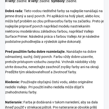
H vety:
žiadne.
R vety:
žiadne.
Symboly:
žiadne.
Dobrá rada:
Tieto vodou riediteľné farby sa najlepšie nanášajú na
jemne drsný a savý povrch. Pri aplikácii na holý plast, alebo kov,
môže byť problém so zlou priľnavosťou farby na začiatku. Preto je
najlepšie pripraviť povrch napríklad modelu nastriekaním
niektorou modelárskou základnou farbou, napríklad Vallejo
Surface Primer. Následná práca s farbou Vallejo Air je následne
podstatne pohodlnejšia a výsledok úplne dokonalý.
Pred použitím farbu dobre rozmiešajte.
Nanášajte na dobre
odmastený, suchý, čistý povrch. Farbu vždy dobre uzavrite,
pretože prístupom vzduchu zasychá. Vrchnák nádobky vždy
utrite dosucha, nenechajte zaschnúť zvyšky farby ani na okraji.
Predĺžite tým skladovateľnosť a životnosť farby.
Riedenie:
Používajte obyčajnú čistú vodu, alebo originálne
riedidlo Vallejo. Pri použití iného riedidla môže dôjsť k
znehodnoteniu farby.
Natieranie:
Farba je dodávaná v takom nariedení, aby sa dala
ihneď použiť v striekacej pištoli. Pre natieranie je obvykle príliš