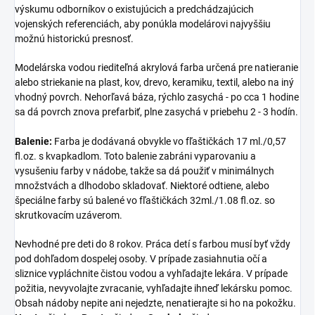
výskumu odborníkov o existujúcich a predchádzajúcich
vojenských referenciách, aby ponúkla modelárovi najvyššiu
možnú historickú presnosť.
Modelárska vodou riediteľná akrylová farba určená pre natieranie
alebo striekanie na plast, kov, drevo, keramiku, textil, alebo na iný
vhodný povrch. Nehorľavá báza, rýchlo zasychá - po cca 1 hodine
sa dá povrch znova prefarbiť, plne zasychá v priebehu 2 - 3 hodín.
Balenie:
Farba je dodávaná obvykle vo fľaštičkách 17 ml./0,57
fl.oz. s kvapkadlom. Toto balenie zabráni vyparovaniu a
vysušeniu farby v nádobe, takže sa dá použiť v minimálnych
množstvách a dlhodobo skladovať. Niektoré odtiene, alebo
špeciálne farby sú balené vo fľaštičkách 32ml./1.08 fl.oz. so
skrutkovacím uzáverom.
Nevhodné pre deti do 8 rokov. Práca detí s farbou musí byť vždy
pod dohľadom dospelej osoby. V prípade zasiahnutia očí a
sliznice vypláchnite čistou vodou a vyhľadajte lekára. V prípade
požitia, nevyvolajte zvracanie, vyhľadajte ihneď lekársku pomoc.
Obsah nádoby nepite ani nejedzte, nenatierajte si ho na pokožku.