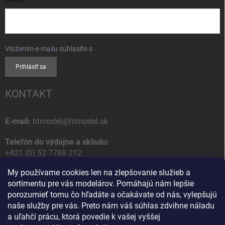
Vložením e-mailu súhlasíte s
podmienkami ochrany osobných údajov
Prihlásiť sa
KONTAKT
E-mail:
htmodel@htmodel.sk
Telefón do výdajne a skladu:
+421 (0) 52 7768 212
My používame cookies len na zlepšovanie služieb a
Poštová / Odberná adresa:
sortimentu pre vás modelárov. Pomáhajú nám lepšie
HT model
porozumieť tomu čo hľadáte a očakávate od nás, vylepšujú
Na letisko 49
naše služby pre vás. Preto nám váš súhlas zdvihne náladu
058 01 Poprad
a uľahčí prácu, ktorá povedie k vašej vyššej
Slovenská Republika