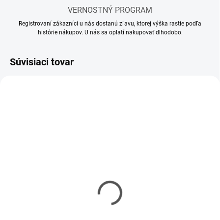
VERNOSTNÝ PROGRAM
Registrovaní zákazníci u nás dostanú zľavu, ktorej výška rastie podľa
histórie nákupov. U nás sa oplatí nakupovať dlhodobo.
Súvisiaci tovar
MOMENTÁLNE NEDOSTUPNÉ
SKLADOM
(1 KS)
Riedidlo Vallejo Airbrush
Riedidlo Vallejo Model
Thinner 32ml
Air 17ml
€3,90
€2,90
€3,17 bez DPH
€2,36 bez DPH