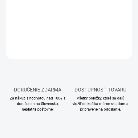
−
+
Pridať do košíka
Modelárske akrylové farby Vallejo
DETAILNÉ INFORMÁCIE
OPÝTAŤ SA
STRÁŽIŤ
DORUČENIE ZDARMA
DOSTUPNOSŤ TOVARU
Za nákup s hodnotou nad 100€ s
Všetky položky, ktoré sa dajú
doručením na Slovensku,
vložiť do košíka máme skladom a
neplatíte poštovné!
pripravené na odoslanie.