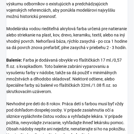
výskumu odborníkov o existujúcich a predchádzajúcich
vojenských referenciách, aby ponúkla modelárovi najvyššiu
možnú historickú presnosť.
Modelárska vodou riediteľná akrylová farba určená pre natieranie
alebo striekanie na plast, kov, drevo, keramiku, textil, alebo na iný
vhodný povrch. Nehorľavá báza, rýchlo zasychá - po cca 1 hodine
sa dá povrch znova prefarbiť, plne zasychá v priebehu 2 - 3 hodín.
Balenie:
Farba je dodávaná obvykle vo fľaštičkách 17 ml./0,57
fl.oz. s kvapkadlom. Toto balenie zabráni vyparovaniu a
vysušeniu farby v nádobe, takže sa dá použiť v minimálnych
množstvách a dlhodobo skladovať. Niektoré odtiene, alebo
špeciálne farby sú balené vo fľaštičkách 32ml./1.08 fl.oz. so
skrutkovacím uzáverom.
Nevhodné pre deti do 8 rokov. Práca detí s farbou musí byť vždy
pod dohľadom dospelej osoby. V prípade zasiahnutia očí a
sliznice vypláchnite čistou vodou a vyhľadajte lekára. V prípade
požitia, nevyvolajte zvracanie, vyhľadajte ihneď lekársku pomoc.
Obsah nádoby nepite ani nejedzte, nenatierajte si ho na pokožku.