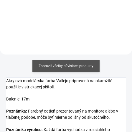
Jednotková
€12,19 / 100 ml
Jednotková
€17,06 / 100 ml
cena:
cena:
Detail
Do košíka
Zobraziť všetky súvisiace produkty
Akrylová modelárska farba Vallejo pripravená na okamžité
použitie v striekacej pištoli.
Balenie: 17ml
Poznámka:
Farebný odtieň prezentovaný na monitore alebo v
tlačenej podobe, môže byť mierne odlišný od skutočného.
Poznámka výrobcu:
Každá farba vychádza z rozsiahleho