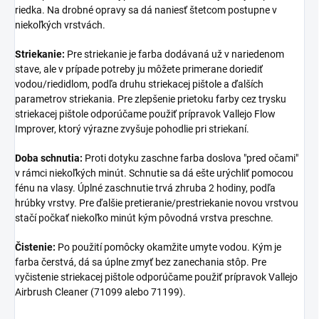
riedka. Na drobné opravy sa dá naniesť štetcom postupne v
niekoľkých vrstvách.
Striekanie:
Pre striekanie je farba dodávaná už v nariedenom
stave, ale v prípade potreby ju môžete primerane doriediť
vodou/riedidlom, podľa druhu striekacej pištole a ďalších
parametrov striekania. Pre zlepšenie prietoku farby cez trysku
striekacej pištole odporúčame použiť prípravok Vallejo Flow
Improver, ktorý výrazne zvyšuje pohodlie pri striekaní.
Doba schnutia:
Proti dotyku zaschne farba doslova "pred očami"
v rámci niekoľkých minút. Schnutie sa dá ešte urýchliť pomocou
fénu na vlasy. Úplné zaschnutie trvá zhruba 2 hodiny, podľa
hrúbky vrstvy. Pre ďalšie pretieranie/prestriekanie novou vrstvou
stačí počkať niekoľko minút kým pôvodná vrstva preschne.
Čistenie:
Po použití pomôcky okamžite umyte vodou. Kým je
farba čerstvá, dá sa úplne zmyť bez zanechania stôp. Pre
vyčistenie striekacej pištole odporúčame použiť prípravok Vallejo
Airbrush Cleaner (71099 alebo 71199).