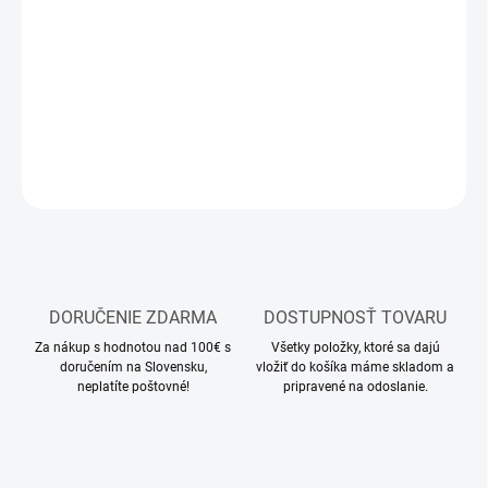
−
+
Pridať do košíka
Modelárske akrylové farby Vallejo
DETAILNÉ INFORMÁCIE
OPÝTAŤ SA
STRÁŽIŤ
DORUČENIE ZDARMA
DOSTUPNOSŤ TOVARU
Za nákup s hodnotou nad 100€ s
Všetky položky, ktoré sa dajú
doručením na Slovensku,
vložiť do košíka máme skladom a
neplatíte poštovné!
pripravené na odoslanie.