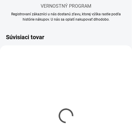
VERNOSTNÝ PROGRAM
Registrovaní zákazníci u nás dostanú zľavu, ktorej výška rastie podľa
histórie nákupov. U nás sa oplatí nakupovať dlhodobo.
Súvisiaci tovar
MOMENTÁLNE NEDOSTUPNÉ
SKLADOM
(1 KS)
Riedidlo Vallejo Airbrush
Riedidlo Vallejo Model
Thinner 32ml
Air 17ml
€3,90
€2,90
€3,17 bez DPH
€2,36 bez DPH