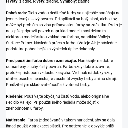
H vety:
žiadne.
R vety:
žiadne.
Symboly:
žiadne.
Dobrá rada:
Tieto vodou riediteľné farby sa najlepšie nanášajú na
jemne drsný a savý povrch. Pri aplikácii na holý plast, alebo kov,
môže byť problém so zlou priľnavosťou farby na začiatku. Preto je
najlepšie pripraviť povrch napríklad modelu nastriekaním
niektorou modelárskou základnou farbou, napríklad Vallejo
Surface Primer. Následná práca s farbou Vallejo Air je následne
podstatne pohodlnejšia a výsledok úplne dokonalý.
Pred použitím farbu dobre rozmiešajte.
Nanášajte na dobre
odmastený, suchý, čistý povrch. Farbu vždy dobre uzavrite,
pretože prístupom vzduchu zasychá. Vrchnák nádobky vždy
utrite dosucha, nenechajte zaschnúť zvyšky farby ani na okraji.
Predĺžite tým skladovateľnosť a životnosť farby.
Riedenie:
Používajte obyčajnú čistú vodu, alebo originálne
riedidlo Vallejo. Pri použití iného riedidla môže dôjsť k
znehodnoteniu farby.
Natieranie:
Farba je dodávaná v takom nariedení, aby sa dala
ihneď použiť v striekacej pištoli. Pre natieranie je obvykle príliš