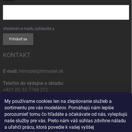
Vložením e-mailu súhlasíte s
podmienkami ochrany osobných údajov
Prihlásiť sa
KONTAKT
E-mail:
htmodel@htmodel.sk
Telefón do výdajne a skladu:
+421 (0) 52 7768 212
My používame cookies len na zlepšovanie služieb a
Poštová / Odberná adresa:
sortimentu pre vás modelárov. Pomáhajú nám lepšie
HT model
porozumieť tomu čo hľadáte a očakávate od nás, vylepšujú
Na letisko 49
naše služby pre vás. Preto nám váš súhlas zdvihne náladu
058 01 Poprad
a uľahčí prácu, ktorá povedie k vašej vyššej
Slovenská Republika