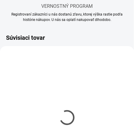
VERNOSTNÝ PROGRAM
Registrovaní zákazníci u nás dostanú zľavu, ktorej výška rastie podľa
histórie nákupov. U nás sa oplatí nakupovať dlhodobo.
Súvisiaci tovar
MOMENTÁLNE NEDOSTUPNÉ
SKLADOM
(1 KS)
Riedidlo Vallejo Airbrush
Riedidlo Vallejo Model
Thinner 32ml
Air 17ml
€3,90
€2,90
€3,17 bez DPH
€2,36 bez DPH