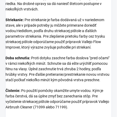
riedka. Na drobné opravy sa dá naniesť štetcom postupne v
niekoľkých vrstvách.
Striekanie:
Pre striekanie je farba dodávaná už v nariedenom
stave, ale v prípade potreby ju môžete primerane doriediť
vodou/riedidlom, podľa druhu striekacej pištole a ďalších
parametrov striekania. Pre zlepšenie prietoku farby cez trysku
striekacej pištole odporúčame použiť prípravok Vallejo Flow
Improver, ktorý výrazne zvyšuje pohodlie pri striekaní.
Doba schnutia:
Proti dotyku zaschne farba doslova "pred očami"
v rámci niekoľkých minút. Schnutie sa dá ešte urýchliť pomocou
fénu na vlasy. Úplné zaschnutie trvá zhruba 2 hodiny, podľa
hrúbky vrstvy. Pre ďalšie pretieranie/prestriekanie novou vrstvou
stačí počkať niekoľko minút kým pôvodná vrstva preschne.
Čistenie:
Po použití pomôcky okamžite umyte vodou. Kým je
farba čerstvá, dá sa úplne zmyť bez zanechania stôp. Pre
vyčistenie striekacej pištole odporúčame použiť prípravok Vallejo
Airbrush Cleaner (71099 alebo 71199).