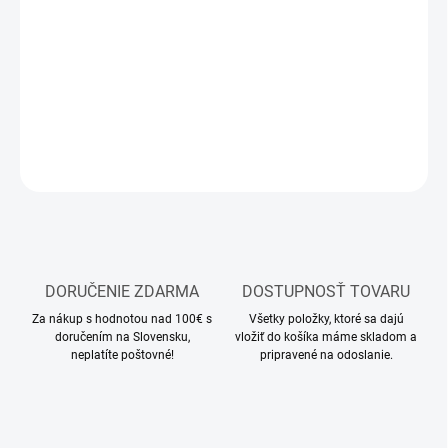
−
+
Pridať do košíka
Modelárske akrylové farby Vallejo
DETAILNÉ INFORMÁCIE
OPÝTAŤ SA
STRÁŽIŤ
DORUČENIE ZDARMA
DOSTUPNOSŤ TOVARU
Za nákup s hodnotou nad 100€ s
Všetky položky, ktoré sa dajú
doručením na Slovensku,
vložiť do košíka máme skladom a
neplatíte poštovné!
pripravené na odoslanie.