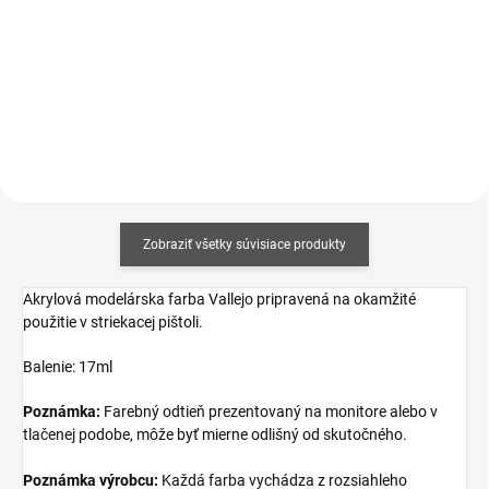
Jednotková
€12,19 / 100 ml
Jednotková
€17,06 / 100 ml
cena:
cena:
Detail
Do košíka
Zobraziť všetky súvisiace produkty
Akrylová modelárska farba Vallejo pripravená na okamžité
použitie v striekacej pištoli.
Balenie: 17ml
Poznámka:
Farebný odtieň prezentovaný na monitore alebo v
tlačenej podobe, môže byť mierne odlišný od skutočného.
Poznámka výrobcu:
Každá farba vychádza z rozsiahleho