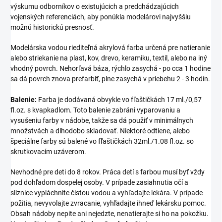
výskumu odborníkov o existujúcich a predchádzajúcich
vojenských referenciách, aby ponúkla modelárovi najvyššiu
možnú historickú presnosť.
Modelárska vodou riediteľná akrylová farba určená pre natieranie
alebo striekanie na plast, kov, drevo, keramiku, textil, alebo na iný
vhodný povrch. Nehorľavá báza, rýchlo zasychá - po cca 1 hodine
sa dá povrch znova prefarbiť, plne zasychá v priebehu 2 - 3 hodín.
Balenie:
Farba je dodávaná obvykle vo fľaštičkách 17 ml./0,57
fl.oz. s kvapkadlom. Toto balenie zabráni vyparovaniu a
vysušeniu farby v nádobe, takže sa dá použiť v minimálnych
množstvách a dlhodobo skladovať. Niektoré odtiene, alebo
špeciálne farby sú balené vo fľaštičkách 32ml./1.08 fl.oz. so
skrutkovacím uzáverom.
Nevhodné pre deti do 8 rokov. Práca detí s farbou musí byť vždy
pod dohľadom dospelej osoby. V prípade zasiahnutia očí a
sliznice vypláchnite čistou vodou a vyhľadajte lekára. V prípade
požitia, nevyvolajte zvracanie, vyhľadajte ihneď lekársku pomoc.
Obsah nádoby nepite ani nejedzte, nenatierajte si ho na pokožku.