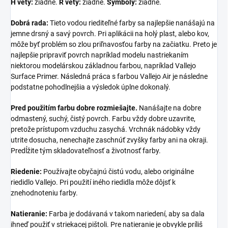
H vety:
žiadne.
R vety:
žiadne.
Symboly:
žiadne.
Dobrá rada:
Tieto vodou riediteľné farby sa najlepšie nanášajú na
jemne drsný a savý povrch. Pri aplikácii na holý plast, alebo kov,
môže byť problém so zlou priľnavosťou farby na začiatku. Preto je
najlepšie pripraviť povrch napríklad modelu nastriekaním
niektorou modelárskou základnou farbou, napríklad Vallejo
Surface Primer. Následná práca s farbou Vallejo Air je následne
podstatne pohodlnejšia a výsledok úplne dokonalý.
Pred použitím farbu dobre rozmiešajte.
Nanášajte na dobre
odmastený, suchý, čistý povrch. Farbu vždy dobre uzavrite,
pretože prístupom vzduchu zasychá. Vrchnák nádobky vždy
utrite dosucha, nenechajte zaschnúť zvyšky farby ani na okraji.
Predĺžite tým skladovateľnosť a životnosť farby.
Riedenie:
Používajte obyčajnú čistú vodu, alebo originálne
riedidlo Vallejo. Pri použití iného riedidla môže dôjsť k
znehodnoteniu farby.
Natieranie:
Farba je dodávaná v takom nariedení, aby sa dala
ihneď použiť v striekacej pištoli. Pre natieranie je obvykle príliš