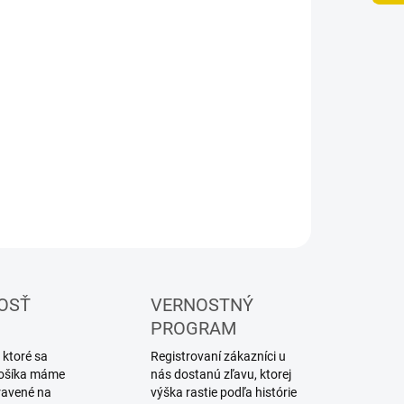
8.2026
NOSTI
UČENIA
−
+
Pridať do košíka
lárske akrylové farby Vallejo
ILNÉ INFORMÁCIE
OPÝTAŤ SA
STRÁŽIŤ
OSŤ
VERNOSTNÝ
PROGRAM
 ktoré sa
Registrovaní zákazníci u
 košíka máme
nás dostanú zľavu, ktorej
ravené na
výška rastie podľa histórie