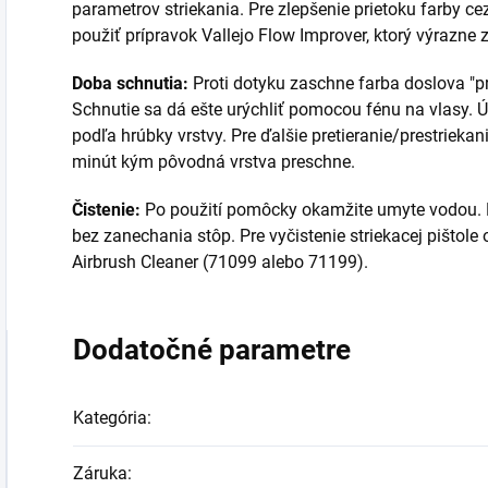
parametrov striekania. Pre zlepšenie prietoku farby ce
použiť prípravok Vallejo Flow Improver, ktorý výrazne z
Doba schnutia:
Proti dotyku zaschne farba doslova "p
Schnutie sa dá ešte urýchliť pomocou fénu na vlasy. Ú
podľa hrúbky vrstvy. Pre ďalšie pretieranie/prestrieka
minút kým pôvodná vrstva preschne.
Čistenie:
Po použití pomôcky okamžite umyte vodou. K
bez zanechania stôp. Pre vyčistenie striekacej pištol
Airbrush Cleaner (71099 alebo 71199).
Dodatočné parametre
Kategória
:
Záruka
: