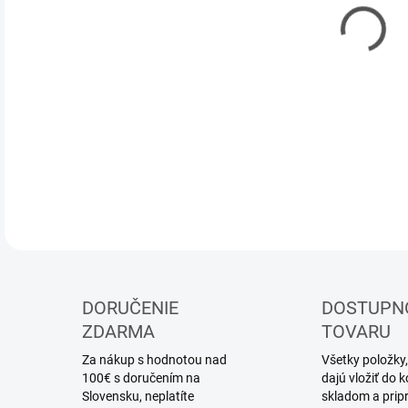
12.
MOŽ
DOR
Mode
DETA
DORUČENIE
DOSTUPN
ZDARMA
TOVARU
Za nákup s hodnotou nad
Všetky položky,
100€ s doručením na
dajú vložiť do
Slovensku, neplatíte
skladom a prip