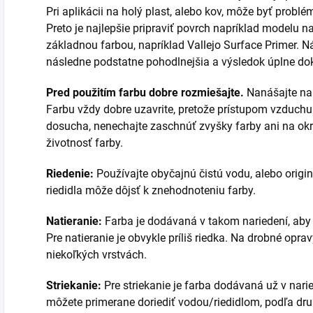
Pri aplikácii na holý plast, alebo kov, môže byť problé
Preto je najlepšie pripraviť povrch napríklad modelu 
základnou farbou, napríklad Vallejo Surface Primer. Ná
následne podstatne pohodlnejšia a výsledok úplne do
Pred použitím farbu dobre rozmiešajte.
Nanášajte na 
Farbu vždy dobre uzavrite, pretože prístupom vzduchu
dosucha, nenechajte zaschnúť zvyšky farby ani na okra
životnosť farby.
Riedenie:
Používajte obyčajnú čistú vodu, alebo originá
riedidla môže dôjsť k znehodnoteniu farby.
Natieranie:
Farba je dodávaná v takom nariedení, aby sa
Pre natieranie je obvykle príliš riedka. Na drobné opr
niekoľkých vrstvách.
Striekanie:
Pre striekanie je farba dodávaná už v nari
môžete primerane doriediť vodou/riedidlom, podľa druh