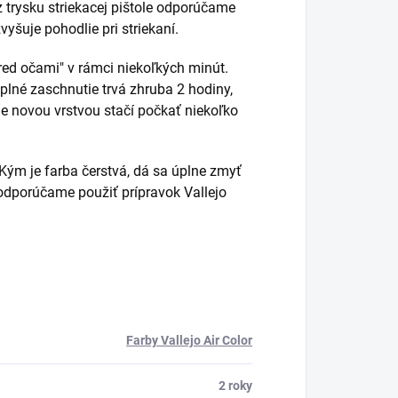
z trysku striekacej pištole odporúčame
vyšuje pohodlie pri striekaní.
red očami" v rámci niekoľkých minút.
plné zaschnutie trvá zhruba 2 hodiny,
nie novou vrstvou stačí počkať niekoľko
ým je farba čerstvá, dá sa úplne zmyť
e odporúčame použiť prípravok Vallejo
Farby Vallejo Air Color
2 roky