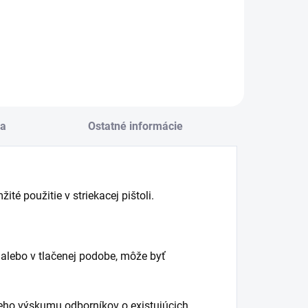
ena:
cena:
Do košíka
Do košíka
a
Ostatné informácie
té použitie v striekacej pištoli.
alebo v tlačenej podobe, môže byť
eho výskumu odborníkov o existujúcich