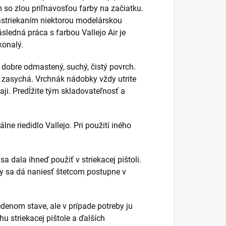
m so zlou priľnavosťou farby na začiatku.
nastriekaním niektorou modelárskou
sledná práca s farbou Vallejo Air je
konalý.
dobre odmastený, suchý, čistý povrch.
 zasychá. Vrchnák nádobky vždy utrite
ji. Predĺžite tým skladovateľnosť a
lne riedidlo Vallejo. Pri použití iného
 dala ihneď použiť v striekacej pištoli.
avy sa dá naniesť štetcom postupne v
edenom stave, ale v prípade potreby ju
u striekacej pištole a ďalších