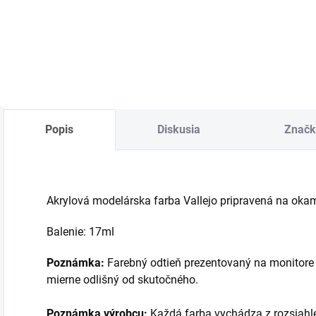
cena:
cena:
c
Detail
Do košíka
Popis
Diskusia
Značk
Akrylová modelárska farba Vallejo pripravená na okamži
Balenie: 17ml
Poznámka:
Farebný odtieň prezentovaný na monitore 
mierne odlišný od skutočného.
Poznámka výrobcu:
Každá farba vychádza z rozsiahl