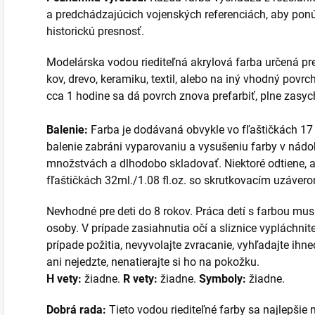
a predchádzajúcich vojenských referenciách, aby pon
historickú presnosť.
Modelárska vodou riediteľná akrylová farba určená pre 
kov, drevo, keramiku, textil, alebo na iný vhodný povr
cca 1 hodine sa dá povrch znova prefarbiť, plne zasych
Balenie:
Farba je dodávaná obvykle vo fľaštičkách 17 
balenie zabráni vyparovaniu a vysušeniu farby v nádo
množstvách a dlhodobo skladovať. Niektoré odtiene, a
fľaštičkách 32ml./1.08 fl.oz. so skrutkovacím uzáver
Nevhodné pre deti do 8 rokov. Práca detí s farbou mu
osoby. V prípade zasiahnutia očí a sliznice vypláchnit
prípade požitia, nevyvolajte zvracanie, vyhľadajte ih
ani nejedzte, nenatierajte si ho na pokožku.
H vety:
žiadne.
R vety:
žiadne.
Symboly:
žiadne.
Dobrá rada:
Tieto vodou riediteľné farby sa najlepšie