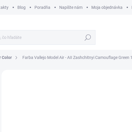
takty
Blog
Poradňa
Napíšte nám
Moja objednávka
Hľadať
r Color
Farba Vallejo Model Air - AII Zashchitnyi Camouflage Green 
ZNAČKA:
VALLEJO
€
€2,
Jedn
€17,
cena
SK
MÔŽ
DO: