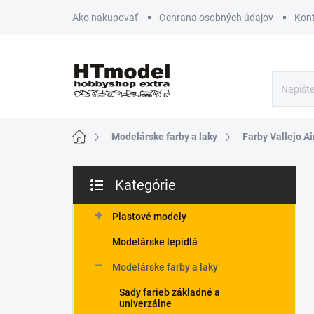
Prejsť
Ako nakupovať
Ochrana osobných údajov
Kon
na
obsah
Domov
Modelárske farby a laky
Farby Vallejo Ai
B
Kategórie
o
Preskočiť
č
kategórie
n
Plastové modely
ý
Modelárske lepidlá
p
a
Modelárske farby a laky
n
Sady farieb základné a
e
univerzálne
l