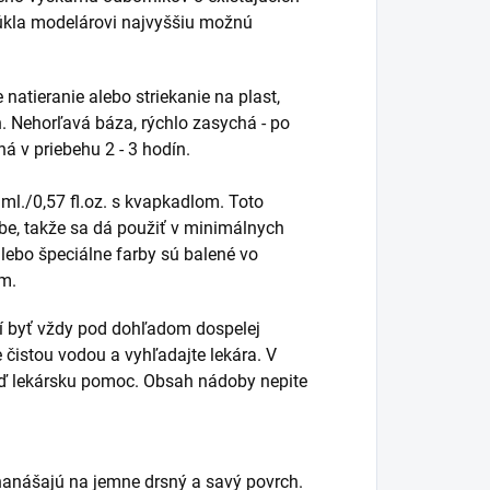
úkla modelárovi najvyššiu možnú
natieranie alebo striekanie na plast,
ch. Nehorľavá báza, rýchlo zasychá - po
á v priebehu 2 - 3 hodín.
ml./0,57 fl.oz. s kvapkadlom. Toto
be, takže sa dá použiť v minimálnych
lebo špeciálne farby sú balené vo
om.
sí byť vždy pod dohľadom dospelej
e čistou vodou a vyhľadajte lekára. V
neď lekársku pomoc. Obsah nádoby nepite
 nanášajú na jemne drsný a savý povrch.