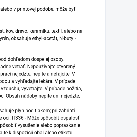
alebo v printovej podobe, môže byť
, kov, drevo, keramiku, textil, alebo na
rén, obsahuje ethyl-acetát, N-butyl-
 pod dohľadom dospelej osoby.
ladne vetrať. Nepoužívajte otvorený
 práci nejedzte, nepite a nefajčite. V
vodou a vyhľadajte lekára. V prípade
zduchu, vyvetrajte. V prípade požitia,
oc. Obsah nádoby nepite ani nejedzte,
ahuje plyn pod tlakom; pri zahriatí
 očí. H336 - Môže spôsobiť ospalosť
pôsobiť vysušenie alebo popraskanie
te k dispozícii obal alebo etiketu