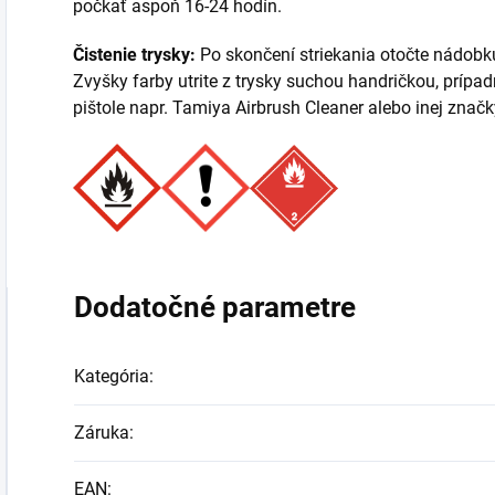
počkať aspoň 16-24 hodín.
Čistenie trysky:
Po skončení striekania otočte nádobku
Zvyšky farby utrite z trysky suchou handričkou, prípad
pištole napr. Tamiya Airbrush Cleaner alebo inej značk
Dodatočné parametre
Kategória
:
Záruka
:
EAN
: