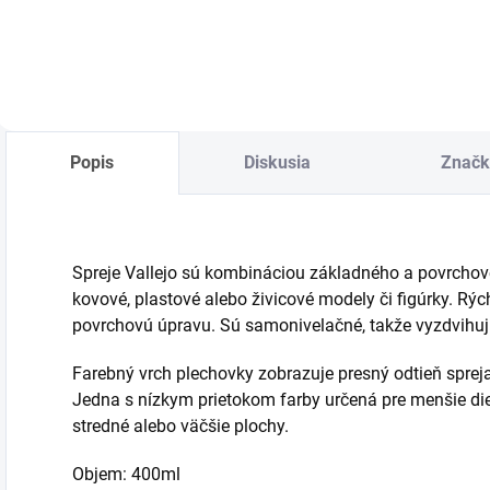
Detail
Do košíka
Popis
Diskusia
Značk
Spreje Vallejo sú kombináciou základného a povrchové
kovové, plastové alebo živicové modely či figúrky. R
povrchovú úpravu. Sú samonivelačné, takže vyzdvihujú 
Farebný vrch plechovky zobrazuje presný odtieň spreja
Jedna s nízkym prietokom farby určená pre menšie di
stredné alebo väčšie plochy.
Objem: 400ml