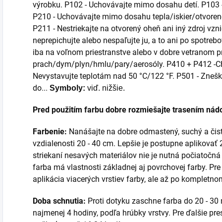
výrobku. P102 - Uchovávajte mimo dosahu detí. P103 - P
P210 - Uchovávajte mimo dosahu tepla/iskier/otvoren
P211 - Nestriekajte na otvorený oheň ani iný zdroj vzn
neprepichujte alebo nespaľujte ju, a to ani po spotre
iba na voľnom priestranstve alebo v dobre vetranom p
prach/dym/plyn/hmlu/pary/aerosóly. P410 + P412 -Ch
Nevystavujte teplotám nad 50 °C/122 °F. P501 - Zne
do...
Symboly:
viď. nižšie.
Pred použitím farbu dobre rozmiešajte trasením nád
Farbenie:
Nanášajte na dobre odmastený, suchý a čist
vzdialenosti 20 - 40 cm. Lepšie je postupne aplikovať 2 
striekaní nesavých materiálov nie je nutná počiatočná
farba má vlastnosti základnej aj povrchovej farby. P
aplikácia viacerých vrstiev farby, ale až po kompletn
Doba schnutia:
Proti dotyku zaschne farba do 20 - 30 
najmenej 4 hodiny, podľa hrúbky vrstvy. Pre ďalšie pr