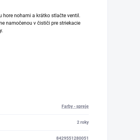
 hore nohami a krátko stlačte ventil.
ne namočenou v čističi pre striekacie
y.
Farby - spreje
2 roky
8429551280051