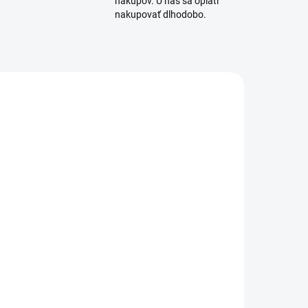
nákupov. U nás sa oplatí
nakupovať dlhodobo.