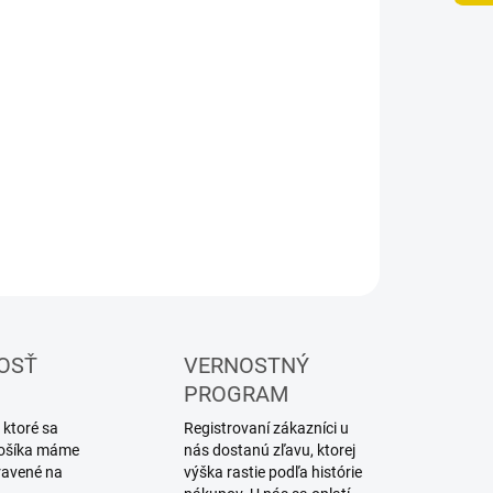
8.2026
NOSTI
UČENIA
−
+
Pridať do košíka
lárska farba v spreji Vallejo
ILNÉ INFORMÁCIE
OPÝTAŤ SA
STRÁŽIŤ
OSŤ
VERNOSTNÝ
PROGRAM
 ktoré sa
Registrovaní zákazníci u
 košíka máme
nás dostanú zľavu, ktorej
ravené na
výška rastie podľa histórie