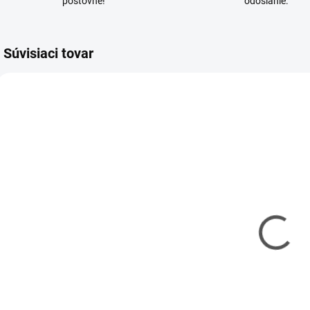
poštovné!
odoslanie.
Súvisiaci tovar
KAVAN-5MA4650
KAVAN-5MA4651
MOMENTÁLNE
SKLADOM
NEDOSTUPNÉ
(2 KS)
Spraygun PRO
Spraygun
- Striekacia
EASY
rukoväť pre
- Striekacia
sprej
rukoväť pre
€9,20
€5,80
sprej
€7,48 bez DPH
€4,72 bez DPH