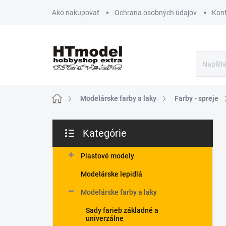
Prejsť
Ako nakupovať
Ochrana osobných údajov
Kon
na
obsah
Domov
Modelárske farby a laky
Farby - spreje
B
Kategórie
o
Preskočiť
č
kategórie
n
Plastové modely
ý
Modelárske lepidlá
p
a
Modelárske farby a laky
n
Sady farieb základné a
e
univerzálne
l