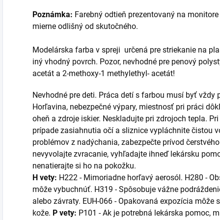
Poznámka:
Farebný odtieň prezentovaný na monitore 
mierne odlišný od skutočného.
Modelárska farba v spreji určená pre striekanie na plast
iný vhodný povrch. Pozor, nevhodné pre penový polysty
acetát a 2-methoxy-1 methylethyl- acetát!
Nevhodné pre deti. Práca detí s farbou musí byť vždy
Horľavina, nebezpečné výpary, miestnosť pri práci dôk
oheň a zdroje iskier. Neskladujte pri zdrojoch tepla. Pri
prípade zasiahnutia očí a sliznice vypláchnite čistou 
problémov z nadýchania, zabezpečte prívod čerstvého v
nevyvolajte zvracanie, vyhľadajte ihneď lekársku pom
nenatierajte si ho na pokožku.
H vety:
H222 -
Mimoriadne horľavý aerosól.
H280 - Obs
môže vybuchnúť. H319 - Spôsobuje vážne podráždenie
alebo závraty. EUH-066 - Opakovaná expozícia môže s
kože.
P vety:
P101 - Ak je potrebná lekárska pomoc, maj