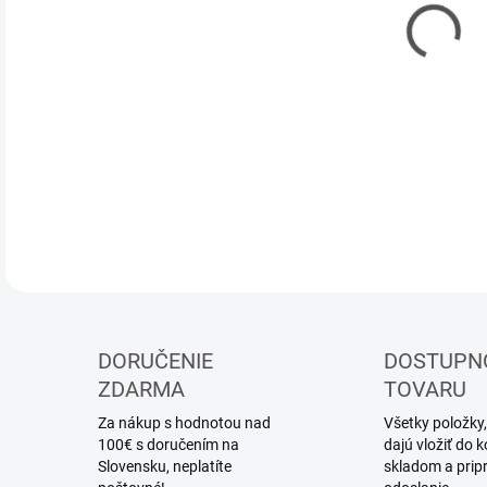
11.
MOŽ
DOR
Mode
DETA
DORUČENIE
DOSTUPN
ZDARMA
TOVARU
Za nákup s hodnotou nad
Všetky položky,
100€ s doručením na
dajú vložiť do
Slovensku, neplatíte
skladom a prip