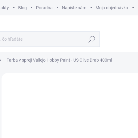
takty
Blog
Poradňa
Napíšte nám
Moja objednávka
Hľadať
Farba v spreji Vallejo Hobby Paint - US Olive Drab 400ml
ZNAČKA:
VALLEJO
€
€10
Jedn
€32,5
cena
SK
MÔŽ
DO: