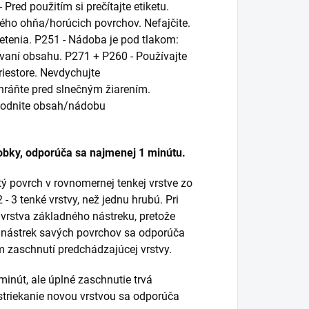
red použitím si prečítajte etiketu.
ého ohňa/horúcich povrchov. Nefajčite.
ietenia. P251 - Nádoba je pod tlakom:
bovaní obsahu. P271 + P260 - Používajte
riestore. Nevdychujte
ráňte pred slnečným žiarením.
škodnite obsah/nádobu
obky, odporúča sa najmenej 1 minútu.
ý povrch v rovnomernej tenkej vrstve zo
- 3 tenké vrstvy, než jednu hrubú. Pri
 vrstva základného nástreku, pretože
re nástrek savých povrchov sa odporúča
om zaschnutí predchádzajúcej vrstvy.
minút, ale úplné zaschnutie trvá
estriekanie novou vrstvou sa odporúča