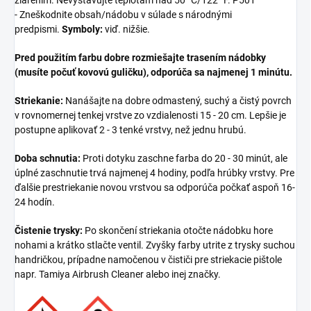
- Zneškodnite obsah/nádobu v súlade s národnými
predpismi.
Symboly:
viď. nižšie.
Pred použitím farbu dobre rozmiešajte trasením nádobky
(musíte počuť kovovú guličku), odporúča sa najmenej 1 minútu.
Striekanie:
Nanášajte na dobre odmastený, suchý a čistý povrch
v rovnomernej tenkej vrstve zo vzdialenosti 15 - 20 cm. Lepšie je
postupne aplikovať 2 - 3 tenké vrstvy, než jednu hrubú.
Doba schnutia:
Proti dotyku zaschne farba do 20 - 30 minút, ale
úplné zaschnutie trvá najmenej 4 hodiny, podľa hrúbky vrstvy. Pre
ďalšie prestriekanie novou vrstvou sa odporúča počkať aspoň 16-
24 hodín.
Čistenie trysky:
Po skončení striekania otočte nádobku hore
nohami a krátko stlačte ventil. Zvyšky farby utrite z trysky suchou
handričkou, prípadne namočenou v čističi pre striekacie pištole
napr. Tamiya Airbrush Cleaner alebo inej značky.