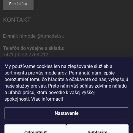
Prihlásiť sa
KONTAKT
E-mail:
htmodel@htmodel.sk
Telefón do výdajne a skladu:
+421 (0) 52 7768 212
My používame cookies len na zlepšovanie služieb a
Poštová / Odberná adresa:
sortimentu pre vás modelárov. Pomáhajú nám lepšie
HT model
porozumieť tomu čo hľadáte a očakávate od nás, vylepšujú
Na letisko 49
naše služby pre vás. Preto nám váš súhlas zdvihne náladu
058 01 Poprad
a uľahčí prácu, ktorá povedie k vašej vyššej
Slovenská Republika
spokojnosti.
Viac informácií
Nastavenie
Copyright 2026
HT model
. Všetky práva vyhradené.
Upraviť nastavenie
cookies
Odmietnuť
Ako vám pomôžem?
Súhlasím