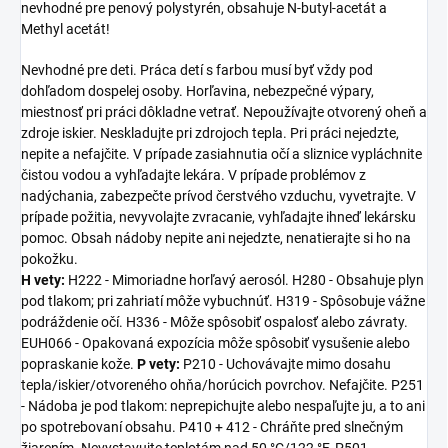
nevhodné pre penový polystyrén, obsahuje N-butyl-acetát a
Methyl acetát!
Nevhodné pre deti. Práca detí s farbou musí byť vždy pod
dohľadom dospelej osoby. Horľavina, nebezpečné výpary,
miestnosť pri práci dôkladne vetrať. Nepoužívajte otvorený oheň a
zdroje iskier. Neskladujte pri zdrojoch tepla. Pri práci nejedzte,
nepite a nefajčite. V prípade zasiahnutia očí a sliznice vypláchnite
čistou vodou a vyhľadajte lekára. V prípade problémov z
nadýchania, zabezpečte prívod čerstvého vzduchu, vyvetrajte. V
prípade požitia, nevyvolajte zvracanie, vyhľadajte ihneď lekársku
pomoc. Obsah nádoby nepite ani nejedzte, nenatierajte si ho na
pokožku.
H vety:
H222 - Mimoriadne horľavý aerosól. H280 - Obsahuje plyn
pod tlakom; pri zahriatí môže vybuchnúť. H319 - Spôsobuje vážne
podráždenie očí. H336 - Môže spôsobiť ospalosť alebo závraty.
EUH066 - Opakovaná expozícia môže spôsobiť vysušenie alebo
popraskanie kože.
P vety:
P210 - Uchovávajte mimo dosahu
tepla/iskier/otvoreného ohňa/horúcich povrchov. Nefajčite. P251
- Nádoba je pod tlakom: neprepichujte alebo nespaľujte ju, a to ani
po spotrebovaní obsahu. P410 + 412 - Chráňte pred slnečným
žiarením. Nevystavujte teplotám nad 50 °C/122 °F. P501