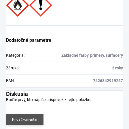
Dodatočné parametre
Kategória
:
Základné farby, primery, surfacery
Záruka
:
2 roky
EAN
:
7426842919257
Diskusia
Buďte prvý, kto napíše príspevok k tejto položke.
Pridať komentár