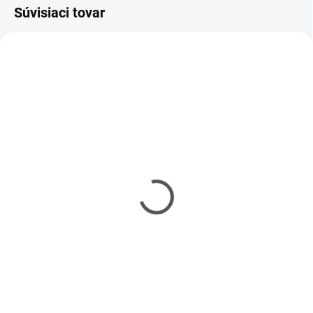
Súvisiaci tovar
SKLADOM
SKLADOM
(2 KS)
(1 KS)
Spraygun EASY
Spraygun PRO
- Striekacia rukoväť pre
- Striekacia rukoväť pre
sprej
sprej
€5,80
€9,20
€4,72 bez DPH
€7,48 bez DPH
Do košíka
Do košíka