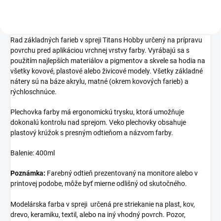
Rad základných farieb v spreji Titans Hobby určený na prípravu
povrchu pred aplikáciou vrchnej vrstvy farby.
Vyrábajú sa s
použitím najlepších materiálov a pigmentov a skvele sa hodia na
všetky kovové, plastové alebo živicové modely. Všetky základné
nátery sú na báze akrylu, matné (okrem kovových farieb) a
rýchloschnúce.
Plechovka farby má ergonomickú trysku, ktorá umožňuje
dokonalú kontrolu nad sprejom. Veko plechovky obsahuje
plastový krúžok s presným odtieňom a názvom farby.
Balenie: 400ml
Poznámka:
Farebný odtieň prezentovaný na monitore alebo v
printovej podobe, môže byť mierne odlišný od skutočného.
Modelárska farba v spreji určená pre striekanie na plast, kov,
drevo, keramiku, textil, alebo na iný vhodný povrch. Pozor,