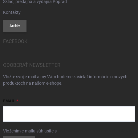
Sklad, predajňa a výdajňa Poprad
Kontakty
Archív
FACEBOOK
ODOBERAŤ NEWSLETTER
Vložte svoj e-mail a my Vám budeme zasielať informácie o nových
produktoch na našom e-shope.
EMAIL
Vložením e-mailu súhlasíte s
podmienkami ochrany osobných údajov