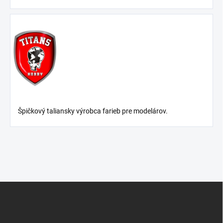
Špičkový taliansky výrobca farieb pre modelárov.
Z
á
p
ä