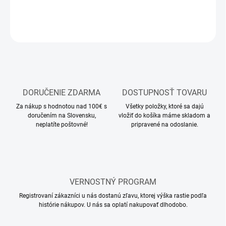
DETAILNÉ INFORMÁCIE
OPÝTAŤ SA
STRÁŽIŤ
DORUČENIE ZDARMA
DOSTUPNOSŤ TOVARU
Za nákup s hodnotou nad 100€ s
Všetky položky, ktoré sa dajú
doručením na Slovensku,
vložiť do košíka máme skladom a
neplatíte poštovné!
pripravené na odoslanie.
VERNOSTNÝ PROGRAM
Registrovaní zákazníci u nás dostanú zľavu, ktorej výška rastie podľa
histórie nákupov. U nás sa oplatí nakupovať dlhodobo.