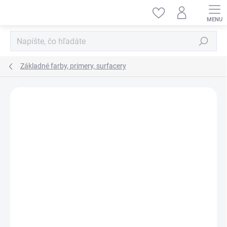
Prejsť
na
obsah
Hľadať
Základné farby, primery, surfacery
ZNAČKA:
TITANS HOBBY