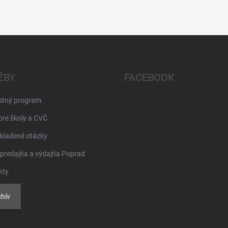
ŽBY
FACEBOOK
stný program
pre školy a CVČ
kladené otázky
 predajňa a výdajňa Poprad
kty
hív