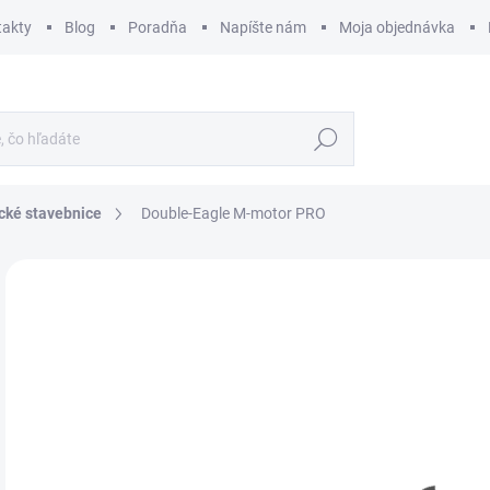
takty
Blog
Poradňa
Napíšte nám
Moja objednávka
Hľadať
cké stavebnice
Double-Eagle M-motor PRO
ZNAČKA:
DOUBLE EAGLE - CADA
€
€7,
Jedn
SK
cena
MÔŽ
DO:
11.
MOŽ