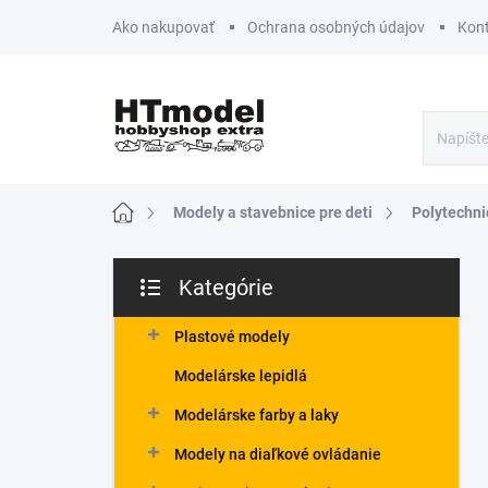
Prejsť
Ako nakupovať
Ochrana osobných údajov
Kon
na
obsah
Domov
Modely a stavebnice pre deti
Polytechni
B
Kategórie
o
Preskočiť
č
kategórie
n
Plastové modely
ý
Modelárske lepidlá
p
a
Modelárske farby a laky
n
Modely na diaľkové ovládanie
e
l