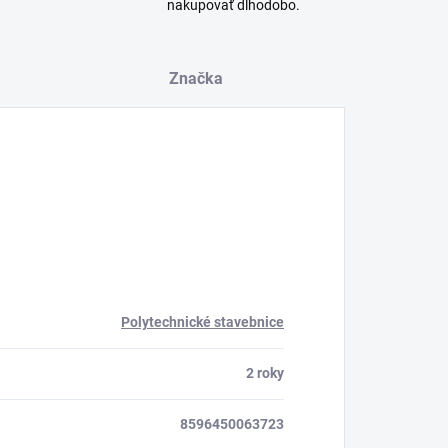
nakupovať dlhodobo.
Značka
Polytechnické stavebnice
2 roky
8596450063723