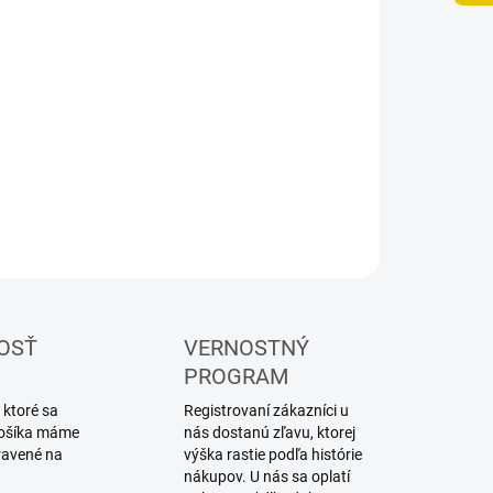
UČENIA
−
+
Pridať do košíka
ILNÉ INFORMÁCIE
OPÝTAŤ SA
STRÁŽIŤ
OSŤ
VERNOSTNÝ
PROGRAM
 ktoré sa
Registrovaní zákazníci u
 košíka máme
nás dostanú zľavu, ktorej
ravené na
výška rastie podľa histórie
nákupov. U nás sa oplatí