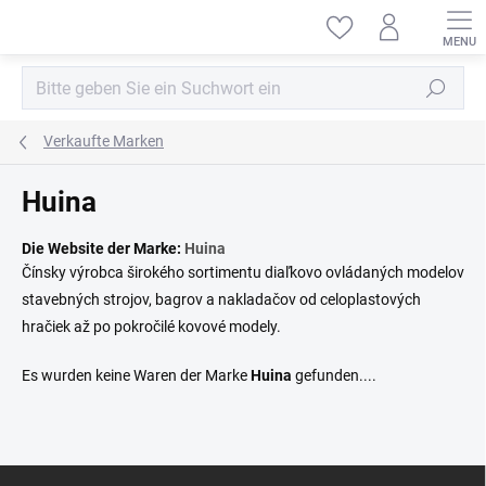
Zum
Inhalt
springen
Suchen
Verkaufte Marken
Huina
Die Website der Marke:
Huina
Čínsky výrobca širokého sortimentu diaľkovo ovládaných modelov
stavebných strojov, bagrov a nakladačov od celoplastových
hračiek až po pokročilé kovové modely.
Es wurden keine Waren der Marke
Huina
gefunden....
F