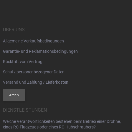
u
ß
z
e
i
ÜBER UNS
l
Allgemeine Verkaufsbedingungen
e
Garantie- und Reklamationsbedingungen
Rücktritt vom Vertrag
Schutz personenbezogener Daten
Versand und Zahlung / Lieferkosten
Archiv
DIENSTLEISTUNGEN
Welche Verantwortlichkeiten bestehen beim Betrieb einer Drohne,
eines RC-Flugzeugs oder eines RC-Hubschraubers?