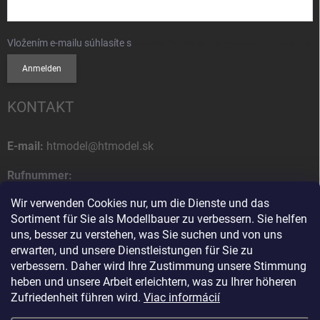
Vložením e-mailu súhlasíte s
podmienkami ochrany osobných údajov
Anmelden
KONTAKT
E-mail:
htmodel@htmodel.sk
Rufnummer:
+421 (0) 52 7768 212
Wir verwenden Cookies nur, um die Dienste und das
Sortiment für Sie als Modellbauer zu verbessern. Sie helfen
Postanschrift:
uns, besser zu verstehen, was Sie suchen und von uns
HT model
erwarten, und unsere Dienstleistungen für Sie zu
Na letisko 49
verbessern. Daher wird Ihre Zustimmung unsere Stimmung
058 01 Poprad
heben und unsere Arbeit erleichtern, was zu Ihrer höheren
Slowakische Republik
Zufriedenheit führen wird.
Viac informácií