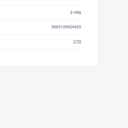
2 roky
5063129029425
1/72