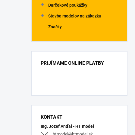
Darčekové poukážky
Stavba modelov na zákazku
Značky
PRIJÍMAME ONLINE PLATBY
KONTAKT
Ing. Jozef Anďal - HT model
htmodel
@
htmodel.sk