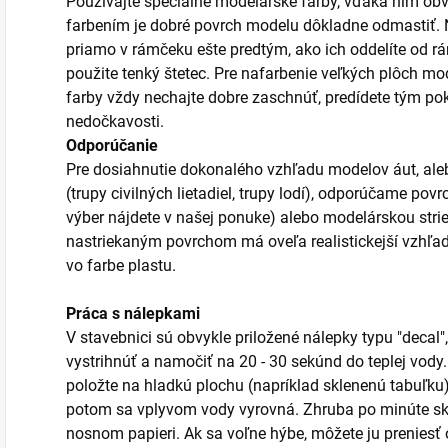
Používajte špeciálne modelárske farby, vďaka nim obv
farbením je dobré povrch modelu dôkladne odmastiť. Ni
priamo v rámčeku ešte predtým, ako ich oddelíte od r
použite tenký štetec. Pre nafarbenie veľkých plôch mod
farby vždy nechajte dobre zaschnúť, predídete tým po
nedočkavosti.
Odporúčanie
Pre dosiahnutie dokonalého vzhľadu modelov áut, aleb
(trupy civilných lietadiel, trupy lodí), odporúčame po
výber nájdete v našej ponuke) alebo modelárskou stri
nastriekaným povrchom má oveľa realistickejší vzhľa
vo farbe plastu.
Práca s nálepkami
V stavebnici sú obvykle priložené nálepky typu "decal",
vystrihnúť a namočiť na 20 - 30 sekúnd do teplej vody
položte na hladkú plochu (napríklad sklenenú tabuľku)
potom sa vplyvom vody vyrovná. Zhruba po minúte sk
nosnom papieri. Ak sa voľne hýbe, môžete ju prenies