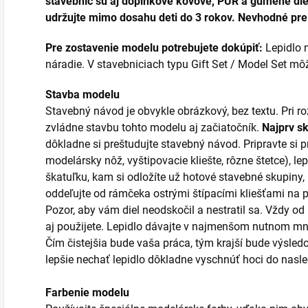
stavebníc sú aj doplnkové kovové, PUR a gumené diel
udržujte mimo dosahu deti do 3 rokov. Nevhodné pre 
Pre zostavenie modelu potrebujete dokúpiť:
Lepidlo n
náradie. V stavebniciach typu Gift Set / Model Set môžu
Stavba modelu
Stavebný návod je obvykle obrázkový, bez textu. Pri 
zvládne stavbu tohto modelu aj začiatočník.
Najprv s
dôkladne si preštudujte stavebný návod. Pripravte si p
modelársky nôž, vyštipovacie kliešte, rôzne štetce), lep
škatuľku, kam si odložíte už hotové stavebné skupiny,
oddeľujte od rámčeka ostrými štípacími kliešťami na
Pozor, aby vám diel neodskočil a nestratil sa. Vždy od
aj použijete. Lepidlo dávajte v najmenšom nutnom mno
Čím čistejšia bude vaša práca, tým krajší bude výsledo
lepšie nechať lepidlo dôkladne vyschnúť hoci do nas
Farbenie modelu