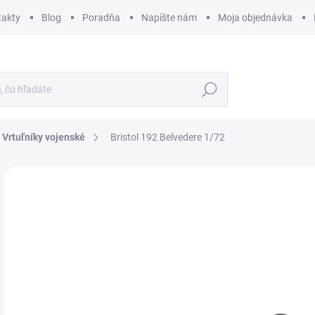
takty
Blog
Poradňa
Napíšte nám
Moja objednávka
Hľadať
Vrtuľníky vojenské
Bristol 192 Belvedere 1/72
ZNAČKA:
AIRFIX
€
€13
Jedn
SK
cena
MÔŽ
DO:
12.
MOŽ