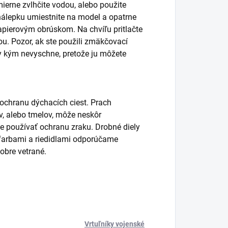
ierne zvlhčite vodou, alebo použite
álepku umiestnite na model a opatrne
pierovým obrúskom. Na chvíľu pritlačte
. Pozor, ak ste použili zmäkčovací
y kým nevyschne, pretože ju môžete
 ochranu dýchacích ciest. Prach
lov, alebo tmelov, môže neskôr
používať ochranu zraku. Drobné diely
s farbami a riedidlami odporúčame
obre vetrané.
Vrtuľníky vojenské