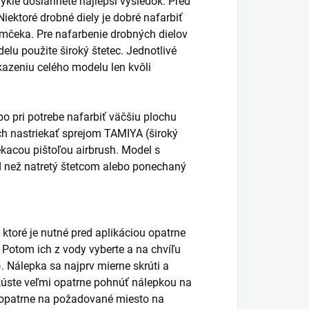
ykle dosiahnete najlepší výsledok. Pred
ektoré drobné diely je dobré nafarbiť
ámčeka. Pre nafarbenie drobných dielov
elu použite široký štetec. Jednotlivé
kazeniu celého modelu len kvôli
o pri potrebe nafarbiť väčšiu plochu
vrch nastriekať sprejom TAMIYA (široký
ekacou pištoľou airbrush. Model s
d než natretý štetcom alebo ponechaný
 ktoré je nutné pred aplikáciou opatrne
. Potom ich z vody vyberte a na chvíľu
. Nálepka sa najprv mierne skrúti a
úste veľmi opatrne pohnúť nálepkou na
ť opatrne na požadované miesto na