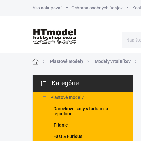
Prejsť
Ako nakupovať
Ochrana osobných údajov
Kon
na
obsah
Domov
Plastové modely
Modely vrtuľníkov
B
Kategórie
o
Preskočiť
č
kategórie
n
Plastové modely
ý
Darčekové sady s farbami a
p
lepidlom
a
n
Titanic
e
Fast & Furious
l