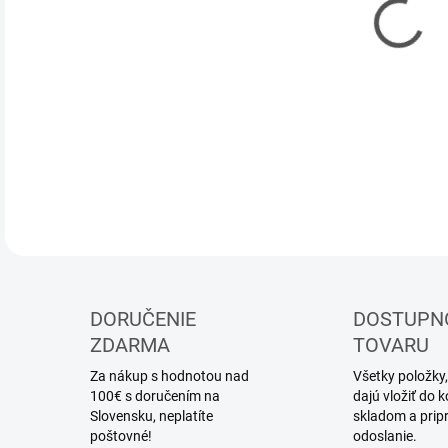
DOR
Stav
DETA
DORUČENIE
DOSTUPN
ZDARMA
TOVARU
Za nákup s hodnotou nad
Všetky položky,
100€ s doručením na
dajú vložiť do
Slovensku, neplatíte
skladom a prip
poštovné!
odoslanie.