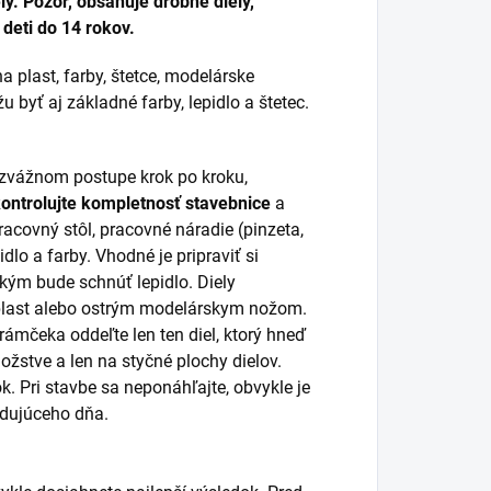
y. Pozor, obsahuje drobné diely,
deti do 14 rokov.
a plast, farby, štetce, modelárske
 byť aj základné farby, lepidlo a štetec.
rozvážnom postupe krok po kroku,
kontrolujte kompletnosť stavebnice
a
racovný stôl, pracovné náradie (pinzeta,
idlo a farby. Vhodné je pripraviť si
 kým bude schnúť lepidlo. Diely
 plast alebo ostrým modelárskym nožom.
 rámčeka oddeľte len ten diel, ktorý hneď
žstve a len na styčné plochy dielov.
k. Pri stavbe sa neponáhľajte, obvykle je
ledujúceho dňa.