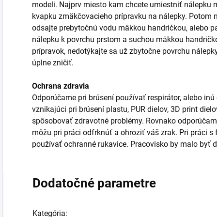
modeli. Najprv miesto kam chcete umiestniť nálepku m
kvapku zmäkčovacieho prípravku na nálepky. Potom n
odsajte prebytočnú vodu mäkkou handričkou, alebo pa
nálepku k povrchu prstom a suchou mäkkou handričkou
prípravok, nedotýkajte sa už zbytočne povrchu nálepk
úplne zničiť.
Ochrana zdravia
Odporúčame pri brúsení používať respirátor, alebo inú
vznikajúci pri brúsení plastu, PUR dielov, 3D print die
spôsobovať zdravotné problémy. Rovnako odporúčame 
môžu pri práci odfrknúť a ohroziť váš zrak. Pri práci 
používať ochranné rukavice. Pracovisko by malo byť d
Dodatočné parametre
Kategória
: