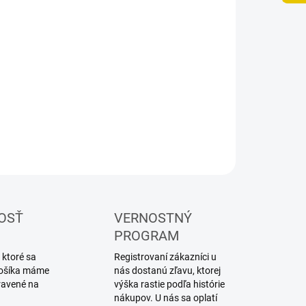
UČENIA
−
+
Pridať do košíka
ebnica plastového modelu vrtuľníka
ILNÉ INFORMÁCIE
OPÝTAŤ SA
STRÁŽIŤ
OSŤ
VERNOSTNÝ
PROGRAM
 ktoré sa
Registrovaní zákazníci u
 košíka máme
nás dostanú zľavu, ktorej
ravené na
výška rastie podľa histórie
nákupov. U nás sa oplatí