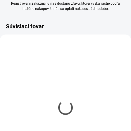
Registrovaní zákazníci u nás dostanú zľavu, ktorej výška rastie podľa
histórie nákupov. U nás sa oplatí nakupovať dlhodobo.
Súvisiaci tovar
SKLADOM
SKLADOM
(10 KS)
(5 KS)
Mr Hobby - Gunze Mr.
Mr Hobby - Gunze Mr.
Cement S (40 ml)
Cement SP (40 ml)
€5,90
€6,20
€4,80 bez DPH
€5,04 bez DPH
Jednotková
Jednotková
€14,75 / 100 ml
€15,50 / 100 ml