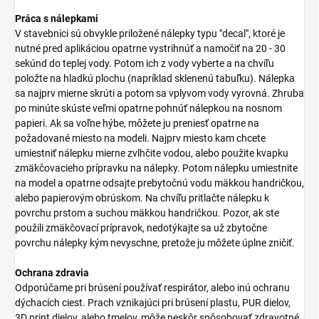
Práca s nálepkami
V stavebnici sú obvykle priložené nálepky typu "decal", ktoré je
nutné pred aplikáciou opatrne vystrihnúť a namočiť na 20 - 30
sekúnd do teplej vody. Potom ich z vody vyberte a na chvíľu
položte na hladkú plochu (napríklad sklenenú tabuľku). Nálepka
sa najprv mierne skrúti a potom sa vplyvom vody vyrovná. Zhruba
po minúte skúste veľmi opatrne pohnúť nálepkou na nosnom
papieri. Ak sa voľne hýbe, môžete ju preniesť opatrne na
požadované miesto na modeli. Najprv miesto kam chcete
umiestniť nálepku mierne zvlhčite vodou, alebo použite kvapku
zmäkčovacieho prípravku na nálepky. Potom nálepku umiestnite
na model a opatrne odsajte prebytočnú vodu mäkkou handričkou,
alebo papierovým obrúskom. Na chvíľu pritlačte nálepku k
povrchu prstom a suchou mäkkou handričkou. Pozor, ak ste
použili zmäkčovací prípravok, nedotýkajte sa už zbytočne
povrchu nálepky kým nevyschne, pretože ju môžete úplne zničiť.
Ochrana zdravia
Odporúčame pri brúsení používať respirátor, alebo inú ochranu
dýchacích ciest. Prach vznikajúci pri brúsení plastu, PUR dielov,
3D print dielov, alebo tmelov, môže neskôr spôsobovať zdravotné