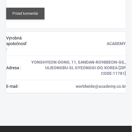
Pridať komentár
Výrobná
spoločnosť
ACADEMY
:
YONGHYEON-DONG, 11, SANDAN-RO98BEON-GIL,
Adresa
:
UIJEONGBU-SI, GYEONGGI-DO, KOREA [ZIP
CODE:11781]
E-mail
:
worldwide@academy.co.kr
Z