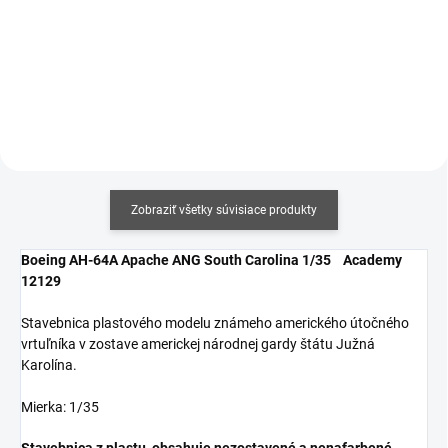
cena:
cena:
Do košíka
Do košíka
Zobraziť všetky súvisiace produkty
Boeing AH-64A Apache ANG South Carolina 1/35 Academy
12129
Stavebnica plastového modelu známeho amerického útočného
vrtuľníka v zostave americkej národnej gardy štátu Južná
Karolína.
Mierka: 1/35
Stavebnica z plastu, obsahuje nezostavené a nenafarbené