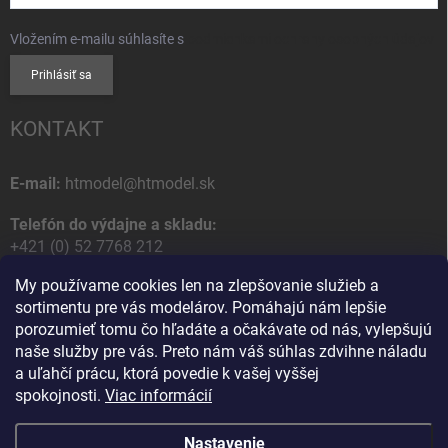
Vložením e-mailu súhlasíte s
podmienkami ochrany osobných údajov
Prihlásiť sa
KONTAKT
E-mail:
htmodel@htmodel.sk
Telefón do výdajne a skladu:
+421 (0) 52 7768 212
My používame cookies len na zlepšovanie služieb a
Poštová / Odberná adresa:
sortimentu pre vás modelárov. Pomáhajú nám lepšie
HT model
porozumieť tomu čo hľadáte a očakávate od nás, vylepšujú
Na letisko 49
naše služby pre vás. Preto nám váš súhlas zdvihne náladu
058 01 Poprad
a uľahčí prácu, ktorá povedie k vašej vyššej
Slovenská Republika
spokojnosti.
Viac informácií
Nastavenie