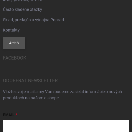
Často kladené otázky
Sklad, predajňa a výdajňa Poprad
Kontakty
Archív
FACEBOOK
ODOBERAŤ NEWSLETTER
Vložte svoj e-mail a my Vám budeme zasielať informácie o nových
produktoch na našom e-shope.
EMAIL