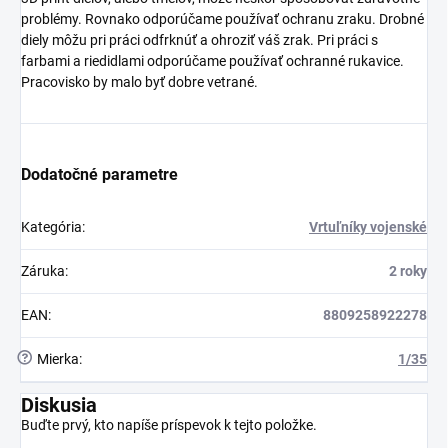
problémy. Rovnako odporúčame používať ochranu zraku. Drobné
diely môžu pri práci odfrknúť a ohroziť váš zrak. Pri práci s
farbami a riedidlami odporúčame používať ochranné rukavice.
Pracovisko by malo byť dobre vetrané.
Dodatočné parametre
Kategória
:
Vrtuľníky vojenské
Záruka
:
2 roky
EAN
:
8809258922278
?
Mierka
:
1/35
Diskusia
Buďte prvý, kto napíše príspevok k tejto položke.