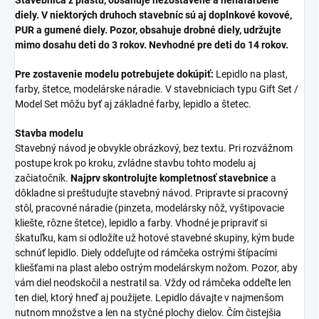
diely. V niektorých druhoch stavebníc sú aj doplnkové kovové,
PUR a gumené diely. Pozor, obsahuje drobné diely, udržujte
mimo dosahu deti do 3 rokov. Nevhodné pre deti do 14 rokov.
Pre zostavenie modelu potrebujete dokúpiť:
Lepidlo na plast,
farby, štetce, modelárske náradie. V stavebniciach typu Gift Set /
Model Set môžu byť aj základné farby, lepidlo a štetec.
Stavba modelu
Stavebný návod je obvykle obrázkový, bez textu. Pri rozvážnom
postupe krok po kroku, zvládne stavbu tohto modelu aj
začiatočník.
Najprv skontrolujte kompletnosť stavebnice
a
dôkladne si preštudujte stavebný návod. Pripravte si pracovný
stôl, pracovné náradie (pinzeta, modelársky nôž, vyštipovacie
kliešte, rôzne štetce), lepidlo a farby. Vhodné je pripraviť si
škatuľku, kam si odložíte už hotové stavebné skupiny, kým bude
schnúť lepidlo. Diely oddeľujte od rámčeka ostrými štípacími
kliešťami na plast alebo ostrým modelárskym nožom. Pozor, aby
vám diel neodskočil a nestratil sa. Vždy od rámčeka oddeľte len
ten diel, ktorý hneď aj použijete. Lepidlo dávajte v najmenšom
nutnom množstve a len na styčné plochy dielov. Čím čistejšia