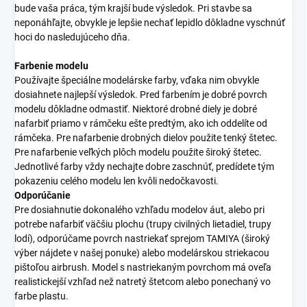
bude vaša práca, tým krajší bude výsledok. Pri stavbe sa
neponáhľajte, obvykle je lepšie nechať lepidlo dôkladne vyschnúť
hoci do nasledujúceho dňa.
Farbenie modelu
Používajte špeciálne modelárske farby, vďaka nim obvykle
dosiahnete najlepší výsledok. Pred farbením je dobré povrch
modelu dôkladne odmastiť. Niektoré drobné diely je dobré
nafarbiť priamo v rámčeku ešte predtým, ako ich oddelíte od
rámčeka. Pre nafarbenie drobných dielov použite tenký štetec.
Pre nafarbenie veľkých plôch modelu použite široký štetec.
Jednotlivé farby vždy nechajte dobre zaschnúť, predídete tým
pokazeniu celého modelu len kvôli nedočkavosti.
Odporúčanie
Pre dosiahnutie dokonalého vzhľadu modelov áut, alebo pri
potrebe nafarbiť väčšiu plochu (trupy civilných lietadiel, trupy
lodí), odporúčame povrch nastriekať sprejom TAMIYA (široký
výber nájdete v našej ponuke) alebo modelárskou striekacou
pištoľou airbrush. Model s nastriekaným povrchom má oveľa
realistickejší vzhľad než natretý štetcom alebo ponechaný vo
farbe plastu.