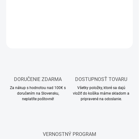
Stavebnica plastového modelu vrtuľníka
DETAILNÉ INFORMÁCIE
OPÝTAŤ SA
STRÁŽIŤ
DORUČENIE ZDARMA
DOSTUPNOSŤ TOVARU
Za nákup s hodnotou nad 100€ s
Všetky položky, ktoré sa dajú
doručením na Slovensku,
vložiť do košíka máme skladom a
neplatíte poštovné!
pripravené na odoslanie.
VERNOSTNÝ PROGRAM