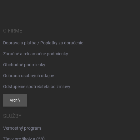
á
p
ä
t
i
O FIRME
e
Doprava a platba / Poplatky za doručenie
Záručné a reklamačné podmienky
Obchodné podmienky
Ochrana osobných údajov
Odstúpenie spotrebiteľa od zmluvy
Archív
SLUŽBY
Vernostný program
Zľavy pre školy a CVČ