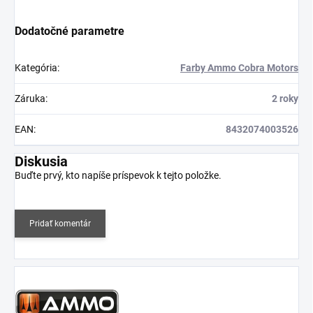
Dodatočné parametre
Kategória
:
Farby Ammo Cobra Motors
Záruka
:
2 roky
EAN
:
8432074003526
Diskusia
Buďte prvý, kto napíše príspevok k tejto položke.
Pridať komentár