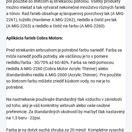
pre použitie so štetcom aj striekacou pištoľou. Všetky produkty
možno miešať a tak vytvárať nekonečné množstvo rôznych farieb
a tónov. Rad farieb obsahuje aj lacquerový povrchový lak (A.MIG-
2261)
, tužidlo (Hardener A.MIG-2262), riedidlo a čistič pre lak
(A.MIG-2263) a riedidlo a čistič na farbu (A.MIG-2260).
Aplikácia farieb Cobra Motors:
Pred striekaním airbrushom je potrebné farbu nariediť. Farba sa
môže nariediť podľa potreby, ale väčšinou je to v pomere
riedidlo/farba - 30/70% až 60/40%. Farba sa riedi pomocou
riedidla A-MIG-2260 (Cobra Motor Acrylic Thinner) alebo
štandardného riedila A.MIG-2000 (
Acrylic Thinner). Pre použitie
so štetcom farbu môžete zriediť kúskom vody, no nie je to
potrebné.
Na nastriekanie používajte štandardný tlak vzduchu v závislosti
od toho, aký je váš konkrétny airbrush alebo vaše osobné
preferencie. Za štandardných okolností by mal byť tlak nastavený
na 1,5 baru - 22psi.
Farba je na dotyk suchá zhruba za 20 minút. Kompletne vysychá