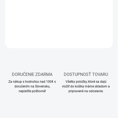
−
+
Pridať do košíka
Modelárske akrylové farby Ammo Cobra
DETAILNÉ INFORMÁCIE
OPÝTAŤ SA
STRÁŽIŤ
DORUČENIE ZDARMA
DOSTUPNOSŤ TOVARU
Za nákup s hodnotou nad 100€ s
Všetky položky, ktoré sa dajú
doručením na Slovensku,
vložiť do košíka máme skladom a
neplatíte poštovné!
pripravené na odoslanie.