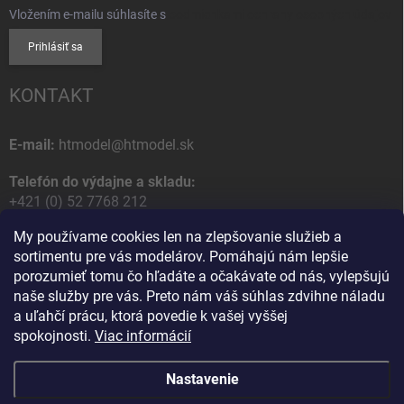
Vložením e-mailu súhlasíte s
podmienkami ochrany osobných údajov
Prihlásiť sa
KONTAKT
E-mail:
htmodel@htmodel.sk
Telefón do výdajne a skladu:
+421 (0) 52 7768 212
My používame cookies len na zlepšovanie služieb a
Poštová / Odberná adresa:
sortimentu pre vás modelárov. Pomáhajú nám lepšie
HT model
porozumieť tomu čo hľadáte a očakávate od nás, vylepšujú
Na letisko 49
naše služby pre vás. Preto nám váš súhlas zdvihne náladu
058 01 Poprad
a uľahčí prácu, ktorá povedie k vašej vyššej
Slovenská Republika
spokojnosti.
Viac informácií
Nastavenie