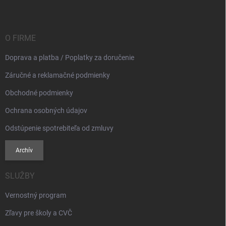
p
ä
t
i
O FIRME
e
Doprava a platba / Poplatky za doručenie
Záručné a reklamačné podmienky
Obchodné podmienky
Ochrana osobných údajov
Odstúpenie spotrebiteľa od zmluvy
Archív
SLUŽBY
Vernostný program
Zľavy pre školy a CVČ