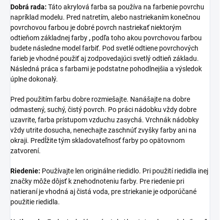
Dobrá rada:
Táto akrylová farba sa používa na farbenie povrchu
napríklad modelu. Pred natretím, alebo nastriekaním konečnou
povrchovou farbou je dobré povrch nastriekať niektorým
odtieňom základnej farby
,
podľa toho akou povrchovou farbou
budete následne model farbiť. Pod svetlé odtiene povrchových
farieb je vhodné použiť aj zodpovedajúci svetlý odtieň základu.
Následná práca s farbami je podstatne pohodlnejšia a výsledok
úplne dokonalý.
Pred použitím farbu dobre rozmiešajte. Nanášajte na dobre
odmastený, suchý, čistý povrch. Po práci nádobku vždy dobre
uzavrite, farba prístupom vzduchu zasychá. Vrchnák nádobky
vždy utrite dosucha, nenechajte zaschnúť zvyšky farby ani na
okraji. Predĺžite tým skladovateľnosť farby po opätovnom
zatvorení.
Riedenie:
Používajte len originálne riedidlo. Pri použití riedidla inej
značky môže dôjsť k znehodnoteniu farby. Pre riedenie pri
natieraní je vhodná aj čistá voda, pre striekanie je odporúčané
použitie riedidla.