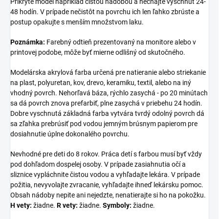
Prikryte model napríklad čistou nádobou a nechajte vyschnúť 24-
48 hodín. V prípade nečistôt na povrchu ich len ľahko zbrúste a
postup opakujte s menším množstvom laku.
Poznámka:
Farebný odtieň prezentovaný na monitore alebo v
printovej podobe, môže byť mierne odlišný od skutočného.
Modelárska akrylová farba určená pre natieranie alebo striekanie
na plast, polyuretan, kov, drevo, keramiku, textil, alebo na iný
vhodný povrch. Nehorľavá báza, rýchlo zasychá - po 20 minútach
sa dá povrch znova prefarbiť, plne zasychá v priebehu 24 hodín.
Dobre vyschnutá základná farba vytvára tvrdý odolný povrch dá
sa zľahka prebrúsiť pod vodou jemným brúsnym papierom pre
dosiahnutie úplne dokonalého povrchu.
Nevhodné pre deti do 8 rokov. Práca detí s farbou musí byť vždy
pod dohľadom dospelej osoby. V prípade zasiahnutia očí a
sliznice vypláchnite čistou vodou a vyhľadajte lekára. V prípade
požitia, nevyvolajte zvracanie, vyhľadajte ihneď lekársku pomoc.
Obsah nádoby nepite ani nejedzte, nenatierajte si ho na pokožku.
H vety:
žiadne.
R vety:
žiadne.
Symboly:
žiadne.