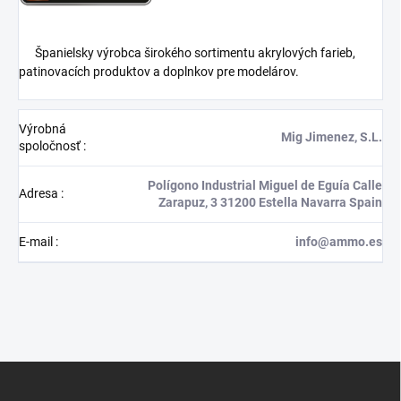
Španielsky výrobca širokého sortimentu akrylových farieb,
patinovacích produktov a doplnkov pre modelárov.
Výrobná
Mig Jimenez, S.L.
spoločnosť
:
Polígono Industrial Miguel de Eguía Calle
Adresa
:
Zarapuz, 3 31200 Estella Navarra Spain
E-mail
:
info@ammo.es
Z
á