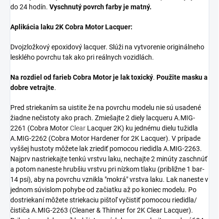
do 24 hodín.
Vyschnutý povrch farby je matný.
Aplikácia laku 2K Cobra Motor Lacquer:
Dvojzložkový epoxidový lacquer. Slúži na vytvorenie originálneho
lesklého povrchu tak ako pri reálnych vozidlách.
Na rozdiel od farieb Cobra Motor je lak toxický
.
Použite masku a
dobre vetrajte
.
Pred striekaním sa uistite že na povrchu modelu nie sú usadené
žiadne nečistoty ako prach. Zmiešajte 2 diely lacqueru
A.MIG-
2261 (Cobra Motor
Clear
Lacquer 2K) ku jednému dielu tužidla
A.MIG-
2262 (Cobra Motor Hardener for 2K Lacquer). V prípade
vyššej hustoty môžete lak zriediť pomocou riedidla A.MIG-2263.
Najprv nastriekajte tenkú vrstvu laku, nechajte 2 minúty zaschnúť
a potom naneste hrubšiu vrstvu pri nízkom tlaku (približne 1 bar-
14 psi), aby na povrchu vznikla "mokrá" vrstva laku. Lak naneste v
jednom súvislom pohybe od začiatku až po koniec modelu. Po
dostriekaní môžete striekaciu pištoľ vyčistiť pomocou riedidla/
čističa A.MIG-2263 (Cleaner & Thinner for 2K Clear Lacquer).