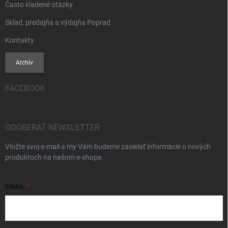
Často kladené otázky
Sklad, predajňa a výdajňa Poprad
Kontakty
Archív
FACEBOOK
ODOBERAŤ NEWSLETTER
Vložte svoj e-mail a my Vám budeme zasielať informácie o nových
produktoch na našom e-shope.
EMAIL