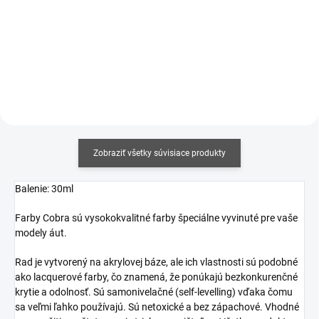
Jednotková
Jednotková
€19,17 / 100 ml
€23,17 / 100 ml
cena:
cena:
Do košíka
Do košíka
Zobraziť všetky súvisiace produkty
Balenie: 30ml
Farby Cobra sú vysokokvalitné farby špeciálne vyvinuté pre vaše
modely áut.
Rad je vytvorený na akrylovej báze, ale ich
vlastnosti sú podobné
ako lacquerové farby, čo znamená, že ponúkajú bezkonkurenčné
krytie a odolnosť. Sú samonivelačné (self-levelling) vďaka čomu
sa veľmi ľahko používajú. Sú netoxické a bez zápachové. Vhodné