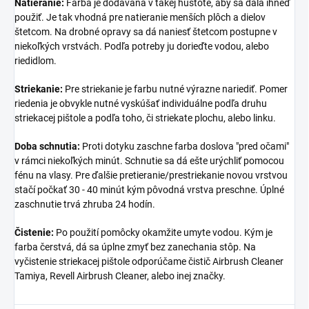
Natieranie:
Farba je dodávaná v takej hustote, aby sa dala ihneď
použiť. Je tak vhodná pre natieranie menších plôch a dielov
štetcom. Na drobné opravy sa dá naniesť štetcom postupne v
niekoľkých vrstvách. Podľa potreby ju dorieďte vodou, alebo
riedidlom.
Striekanie:
Pre striekanie je farbu nutné výrazne nariediť. Pomer
riedenia je obvykle nutné vyskúšať individuálne podľa druhu
striekacej pištole a podľa toho, či striekate plochu, alebo linku.
Doba schnutia:
Proti dotyku zaschne farba doslova "pred očami"
v rámci niekoľkých minút. Schnutie sa dá ešte urýchliť pomocou
fénu na vlasy. Pre ďalšie pretieranie/prestriekanie novou vrstvou
stačí počkať 30 - 40 minút kým pôvodná vrstva preschne. Úplné
zaschnutie trvá zhruba 24 hodín.
Čistenie:
Po použití pomôcky okamžite umyte vodou. Kým je
farba čerstvá, dá sa úplne zmyť bez zanechania stôp. Na
vyčistenie striekacej pištole odporúčame čistič Airbrush Cleaner
Tamiya, Revell Airbrush Cleaner, alebo inej značky.