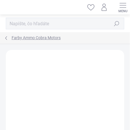
Prejsť
na
obsah
Hľadať
Farby Ammo Cobra Motors
ZNAČKA:
AMMO BY MIG JIMENEZ