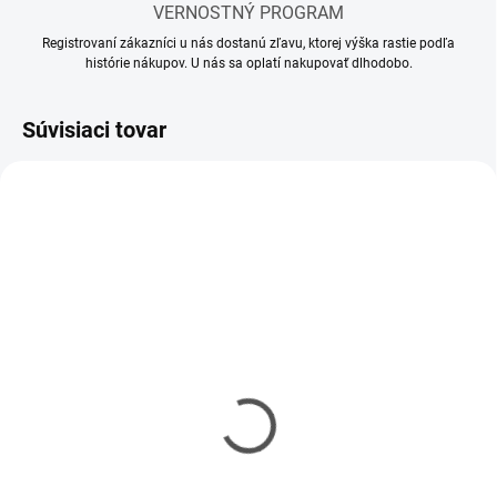
VERNOSTNÝ PROGRAM
Registrovaní zákazníci u nás dostanú zľavu, ktorej výška rastie podľa
histórie nákupov. U nás sa oplatí nakupovať dlhodobo.
Súvisiaci tovar
SKLADOM
SKLADOM
(1 KS)
(2 KS)
Riedidlo Cobra Motor
Ammo Cobra Motor
Acrylic Thinner 30ml
Clear Lacquer 2K 30ml
€5,75
€6,95
€4,67 bez DPH
€5,65 bez DPH