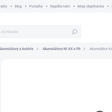
takty
Blog
Poradňa
Napíšte nám
Moja objednávka
Hľadať
kumulátory a batérie
Akumulátory Ni-XX a Pb
Akumulátor K
ZNAČKA:
KAVAN
€
€2,
Jedn
SK
cena
MÔŽ
DO:
12.
MOŽ