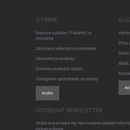
á
p
ä
O FIRME
SLU
t
i
Doprava a platba / Poplatky za
Verno
e
doručenie
Zľavy 
Záručné a reklamačné podmienky
Často 
Obchodné podmienky
Sklad,
Ochrana osobných údajov
Konta
Odstúpenie spotrebiteľa od zmluvy
Arc
Archív
ODOBERAŤ NEWSLETTER
Vložte svoj e-mail a my Vám budeme zasielať inform
našom e-shope.