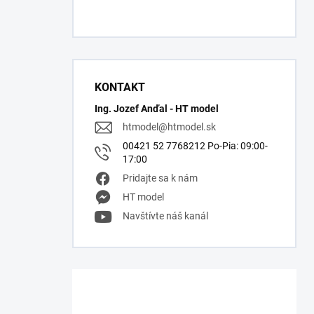
KONTAKT
Ing. Jozef Anďal - HT model
htmodel
@
htmodel.sk
00421 52 7768212 Po-Pia: 09:00-
17:00
Pridajte sa k nám
HT model
Navštívte náš kanál