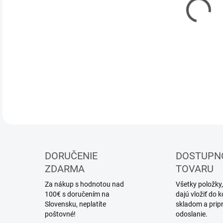
DOR
Mod
DETA
DORUČENIE
DOSTUPN
ZDARMA
TOVARU
Za nákup s hodnotou nad
Všetky položky,
100€ s doručením na
dajú vložiť do
Slovensku, neplatíte
skladom a prip
poštovné!
odoslanie.