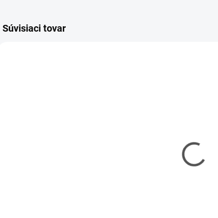
Súvisiaci tovar
KAVAN-1RL0140
KAVAN-1RL0130
SKLADOM
SKLADOM
(1 KS)
(2 KS)
Vysielač T12D
Vysielač T16D
s prijímačom
s prijímačom
C
R12F
R16F
0
€87,60
€187,60
ž
€71,22 bez DPH
€152,52 bez DPH
€
Do košíka
Do košíka