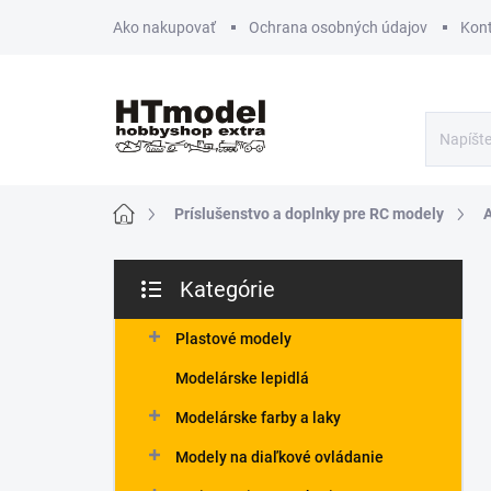
Prejsť
Ako nakupovať
Ochrana osobných údajov
Kon
na
obsah
Domov
Príslušenstvo a doplnky pre RC modely
A
B
Kategórie
o
Preskočiť
č
kategórie
n
Plastové modely
ý
Modelárske lepidlá
p
a
Modelárske farby a laky
n
Modely na diaľkové ovládanie
e
l