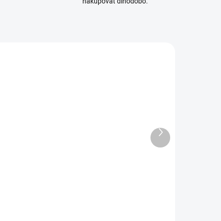
nakupovať dlhodobo.
CAR-500606083
6000010-12
SKLADOM
MOMENTÁLNE
(1 KS)
NEDOSTUPNÉ
Ďalší
Nabíjačka
Nabíjačka
produkt
arson Expert
Robitronic
Charger NiMH
Expert LD 60
,5A pre
Charger LiPo
€22,90
€37,50
havítko a Rx
2-4s 6A 60W
18,62 bez DPH
€30,49 bez DPH
aku
Do košíka
Detail