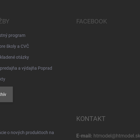
ŽBY
FACEBOOK
stný program
pre školy a CVČ
kladené otázky
 predajňa a výdajňa Poprad
kty
hív
KONTAKT
ácie o nových produktoch na
E-mail:
htmodel@htmodel.s