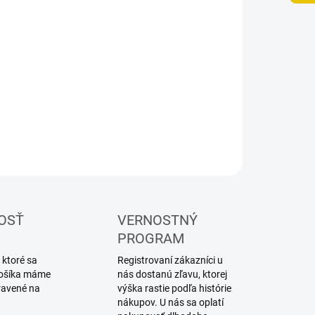
UČENIA
−
+
Pridať do košíka
elársky NiMH akumulátor
ILNÉ INFORMÁCIE
OPÝTAŤ SA
STRÁŽIŤ
OSŤ
VERNOSTNÝ
PROGRAM
 ktoré sa
Registrovaní zákazníci u
 košíka máme
nás dostanú zľavu, ktorej
ravené na
výška rastie podľa histórie
nákupov. U nás sa oplatí