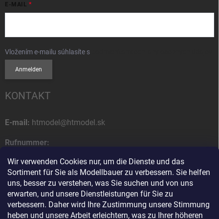
E-MAIL
Vložením e-mailu súhlasíte s
podmienkami ochrany osobných údajov
Anmelden
KONTAKT
E-mail:
htmodel@htmodel.sk
Rufnummer:
+421 (0) 52 7768 212
Wir verwenden Cookies nur, um die Dienste und das
Sortiment für Sie als Modellbauer zu verbessern. Sie helfen
Postanschrift:
uns, besser zu verstehen, was Sie suchen und von uns
HT model
erwarten, und unsere Dienstleistungen für Sie zu
Na letisko 49
verbessern. Daher wird Ihre Zustimmung unsere Stimmung
058 01 Poprad
heben und unsere Arbeit erleichtern, was zu Ihrer höheren
Slowakische Republik