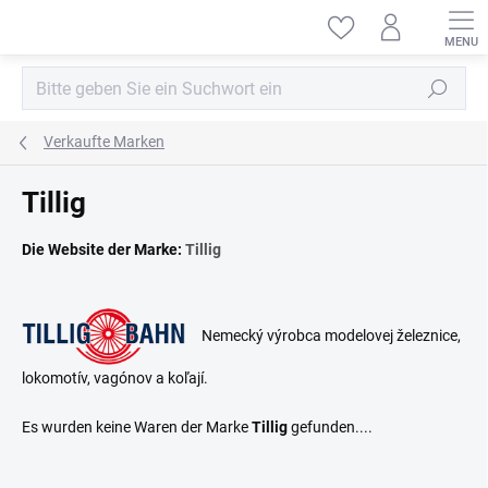
Zum
Inhalt
springen
Suchen
Verkaufte Marken
Tillig
Die Website der Marke:
Tillig
Nemecký výrobca modelovej železnice,
lokomotív, vagónov a koľají.
Es wurden keine Waren der Marke
Tillig
gefunden....