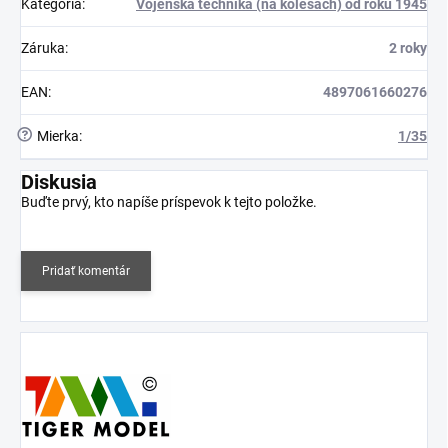
Kategória
:
Vojenská technika (na kolesách) od roku 1945
Záruka
:
2 roky
EAN
:
4897061660276
?
Mierka
:
1/35
Diskusia
Buďte prvý, kto napíše príspevok k tejto položke.
Pridať komentár