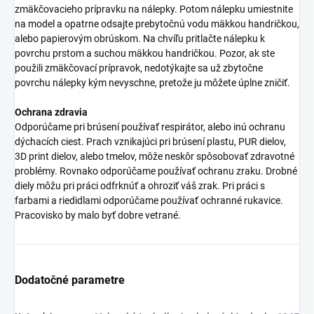
zmäkčovacieho prípravku na nálepky. Potom nálepku umiestnite
na model a opatrne odsajte prebytočnú vodu mäkkou handričkou,
alebo papierovým obrúskom. Na chvíľu pritlačte nálepku k
povrchu prstom a suchou mäkkou handričkou. Pozor, ak ste
použili zmäkčovací prípravok, nedotýkajte sa už zbytočne
povrchu nálepky kým nevyschne, pretože ju môžete úplne zničiť.
Ochrana zdravia
Odporúčame pri brúsení používať respirátor, alebo inú ochranu
dýchacích ciest. Prach vznikajúci pri brúsení plastu, PUR dielov,
3D print dielov, alebo tmelov, môže neskôr spôsobovať zdravotné
problémy. Rovnako odporúčame používať ochranu zraku. Drobné
diely môžu pri práci odfrknúť a ohroziť váš zrak. Pri práci s
farbami a riedidlami odporúčame používať ochranné rukavice.
Pracovisko by malo byť dobre vetrané.
Dodatočné parametre