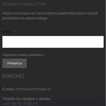
ODOBERAŤ NEWSLETTER
Vložte svoj e-mail a my Vám budeme zasielať informácie o nových
produktoch na našom e-shope.
EMAIL
Vložením e-mailu súhlasíte s
podmienkami ochrany osobných údajov
Prihlásiť sa
KONTAKT
E-mail:
htmodel@htmodel.sk
Telefón do výdajne a skladu:
+421 (0) 52 7768 212