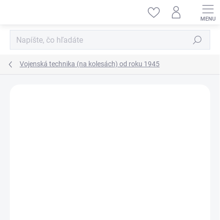
Prejsť
na
obsah
Hľadať
Vojenská technika (na kolesách) od roku 1945
ZNAČKA:
TIGER MODEL