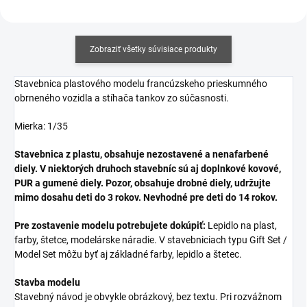
Zobraziť všetky súvisiace produkty
Stavebnica plastového modelu francúzskeho prieskumného
obrneného vozidla a stíhača tankov zo súčasnosti.
Mierka: 1/35
Stavebnica z plastu, obsahuje nezostavené a nenafarbené
diely. V niektorých druhoch stavebníc sú aj doplnkové kovové,
PUR a gumené diely. Pozor, obsahuje drobné diely, udržujte
mimo dosahu deti do 3 rokov. Nevhodné pre deti do 14 rokov.
Pre zostavenie modelu potrebujete dokúpiť:
Lepidlo na plast,
farby, štetce, modelárske náradie. V stavebniciach typu Gift Set /
Model Set môžu byť aj základné farby, lepidlo a štetec.
Stavba modelu
Stavebný návod je obvykle obrázkový, bez textu. Pri rozvážnom