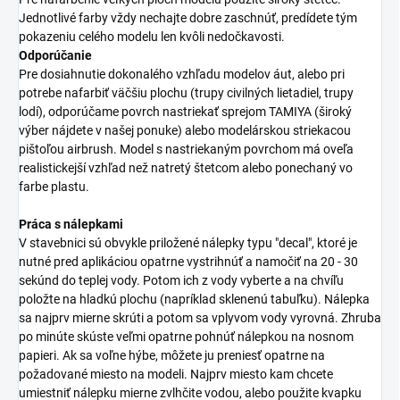
Jednotlivé farby vždy nechajte dobre zaschnúť, predídete tým
pokazeniu celého modelu len kvôli nedočkavosti.
Odporúčanie
Pre dosiahnutie dokonalého vzhľadu modelov áut, alebo pri
potrebe nafarbiť väčšiu plochu (trupy civilných lietadiel, trupy
lodí), odporúčame povrch nastriekať sprejom TAMIYA (široký
výber nájdete v našej ponuke) alebo modelárskou striekacou
pištoľou airbrush. Model s nastriekaným povrchom má oveľa
realistickejší vzhľad než natretý štetcom alebo ponechaný vo
farbe plastu.
Práca s nálepkami
V stavebnici sú obvykle priložené nálepky typu "decal", ktoré je
nutné pred aplikáciou opatrne vystrihnúť a namočiť na 20 - 30
sekúnd do teplej vody. Potom ich z vody vyberte a na chvíľu
položte na hladkú plochu (napríklad sklenenú tabuľku). Nálepka
sa najprv mierne skrúti a potom sa vplyvom vody vyrovná. Zhruba
po minúte skúste veľmi opatrne pohnúť nálepkou na nosnom
papieri. Ak sa voľne hýbe, môžete ju preniesť opatrne na
požadované miesto na modeli. Najprv miesto kam chcete
umiestniť nálepku mierne zvlhčite vodou, alebo použite kvapku