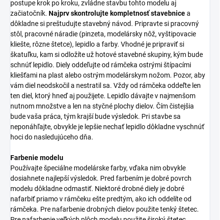
postupe krok po kroku, zvládne stavbu tohto modelu aj
začiatočník.
Najprv skontrolujte kompletnosť stavebnice
a
dôkladne si preštudujte stavebný návod. Pripravte si pracovný
stôl, pracovné náradie (pinzeta, modelársky nôž, vyštipovacie
kliešte, rôzne štetce), lepidlo a farby. Vhodné je pripraviť si
škatuľku, kam si odložíte už hotové stavebné skupiny, kým bude
schnúť lepidlo. Diely oddeľujte od rámčeka ostrými štípacími
kliešťami na plast alebo ostrým modelárskym nožom. Pozor, aby
vám diel neodskočil a nestratil sa. Vždy od rámčeka oddeľte len
ten diel, ktorý hneď aj použijete. Lepidlo dávajte v najmenšom
nutnom množstve a len na styčné plochy dielov. Čím čistejšia
bude vaša práca, tým krajší bude výsledok. Pri stavbe sa
neponáhľajte, obvykle je lepšie nechať lepidlo dôkladne vyschnúť
hoci do nasledujúceho dňa.
Farbenie modelu
Používajte špeciálne modelárske farby, vďaka nim obvykle
dosiahnete najlepší výsledok. Pred farbením je dobré povrch
modelu dôkladne odmastiť. Niektoré drobné diely je dobré
nafarbiť priamo v rámčeku ešte predtým, ako ich oddelíte od
rámčeka. Pre nafarbenie drobných dielov použite tenký štetec.
Pre nafarbenie veľkých plôch modelu použite široký štetec.