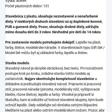
Výška: 80mm
Počet plastových dielov: 151
Stavebnica z plastu, obsahuje nezostavené a nenafarbené
diely. V niektorých druhoch stavebníc sú aj doplnkové kovové,
PUR a gumené diely. Pozor, obsahuje drobné diely, udržujte
mimo dosahu deti do 3 rokov. Nevhodné pre deti do 14 rokov.
Pre zostavenie modelu potrebujete dokúpiť:
Lepidlo na plast,
farby, štetce, modelárske náradie. V stavebniciach typu Gift Set /
Model Set môžu byť aj základné farby, lepidlo a štetec.
Stavba modelu
Stavebný návod je obvykle obrázkový, bez textu. Pri rozvážnom
postupe krok po kroku, zvládne stavbu tohto modelu aj
začiatočník.
Najprv skontrolujte kompletnosť stavebnice
a
dôkladne si preštudujte stavebný návod. Pripravte si pracovný
stôl, pracovné náradie (pinzeta, modelársky nôž, vyštipovacie
kliešte, rôzne štetce), lepidlo a farby. Vhodné je pripraviť si
škatuľku, kam si odložíte už hotové stavebné skupiny, kým bude
schnúť lepidlo. Diely oddeľujte od rámčeka ostrými štípacími
kliešťami na plast alebo ostrým modelárskym nožom. Pozor, aby