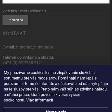
Vložením e-mailu súhlasíte s
podmienkami ochrany osobných údajov
Prihlásiť sa
KONTAKT
E-mail:
htmodel@htmodel.sk
Telefón do výdajne a skladu:
+421 (0) 52 7768 212
My používame cookies len na zlepšovanie služieb a
Poštová / Odberná adresa:
sortimentu pre vás modelárov. Pomáhajú nám lepšie
HT model
porozumieť tomu čo hľadáte a očakávate od nás, vylepšujú
Na letisko 49
naše služby pre vás. Preto nám váš súhlas zdvihne náladu
058 01 Poprad
a uľahčí prácu, ktorá povedie k vašej vyššej
Slovenská Republika
spokojnosti.
Viac informácií