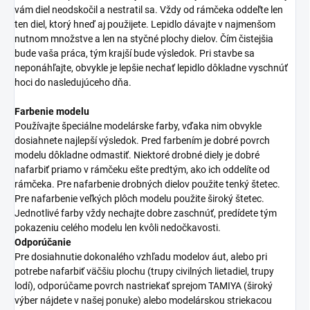
vám diel neodskočil a nestratil sa. Vždy od rámčeka oddeľte len
ten diel, ktorý hneď aj použijete. Lepidlo dávajte v najmenšom
nutnom množstve a len na styčné plochy dielov. Čím čistejšia
bude vaša práca, tým krajší bude výsledok. Pri stavbe sa
neponáhľajte, obvykle je lepšie nechať lepidlo dôkladne vyschnúť
hoci do nasledujúceho dňa.
Farbenie modelu
Používajte špeciálne modelárske farby, vďaka nim obvykle
dosiahnete najlepší výsledok. Pred farbením je dobré povrch
modelu dôkladne odmastiť. Niektoré drobné diely je dobré
nafarbiť priamo v rámčeku ešte predtým, ako ich oddelíte od
rámčeka. Pre nafarbenie drobných dielov použite tenký štetec.
Pre nafarbenie veľkých plôch modelu použite široký štetec.
Jednotlivé farby vždy nechajte dobre zaschnúť, predídete tým
pokazeniu celého modelu len kvôli nedočkavosti.
Odporúčanie
Pre dosiahnutie dokonalého vzhľadu modelov áut, alebo pri
potrebe nafarbiť väčšiu plochu (trupy civilných lietadiel, trupy
lodí), odporúčame povrch nastriekať sprejom TAMIYA (široký
výber nájdete v našej ponuke) alebo modelárskou striekacou