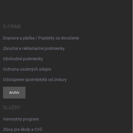
á
p
ä
t
i
O FIRME
e
Doprava a platba / Poplatky za doručenie
Záručné a reklamačné podmienky
Obchodné podmienky
Ochrana osobných údajov
Odstúpenie spotrebiteľa od zmluvy
Archív
SLUŽBY
Vernostný program
Zľavy pre školy a CVČ