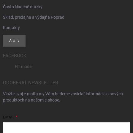
Často kladené otázky
Sklad, predajňa a výdajňa Poprad
Kontakty
Archív
FACEBOOK
HT model
ODOBERAŤ NEWSLETTER
Vložte svoj e-mail a my Vám budeme zasielať informácie o nových
produktoch na našom e-shope.
EMAIL