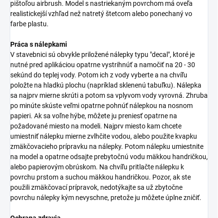
pištoľou airbrush. Model s nastriekaným povrchom má oveľa
realistickejší vzhľad než natretý štetcom alebo ponechaný vo
farbe plastu.
Práca s nálepkami
V stavebnici sú obvykle priložené nálepky typu "decal", ktoré je
nutné pred aplikáciou opatrne vystrihnúť a namočiť na 20 - 30
sekúnd do teplej vody. Potom ich z vody vyberte a na chvíľu
položte na hladkú plochu (napríklad sklenenú tabuľku). Nálepka
sa najprv mierne skrúti a potom sa vplyvom vody vyrovná. Zhruba
po minúte skúste veľmi opatrne pohnúť nálepkou na nosnom
papieri. Ak sa voľne hýbe, môžete ju preniesť opatrne na
požadované miesto na modeli. Najprv miesto kam chcete
umiestniť nálepku mierne zvlhčite vodou, alebo použite kvapku
zmäkčovacieho prípravku na nálepky. Potom nálepku umiestnite
na model a opatrne odsajte prebytočnú vodu mäkkou handričkou,
alebo papierovým obrúskom. Na chvíľu pritlačte nálepku k
povrchu prstom a suchou mäkkou handričkou. Pozor, ak ste
použili zmäkčovací prípravok, nedotýkajte sa už zbytočne
povrchu nálepky kým nevyschne, pretože ju môžete úplne zničiť.
Ochrana zdravia