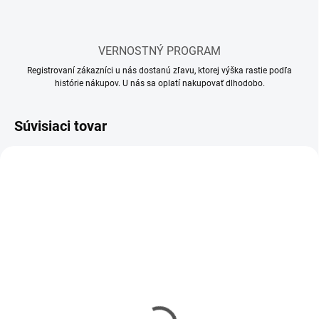
VERNOSTNÝ PROGRAM
Registrovaní zákazníci u nás dostanú zľavu, ktorej výška rastie podľa
histórie nákupov. U nás sa oplatí nakupovať dlhodobo.
Súvisiaci tovar
SKLADOM
SKLADOM
(65 KS)
(115 KS)
Lepidlo Revell ihla
Lepidlo Revell ihla MINI
CONTACTA
Contacta Professional