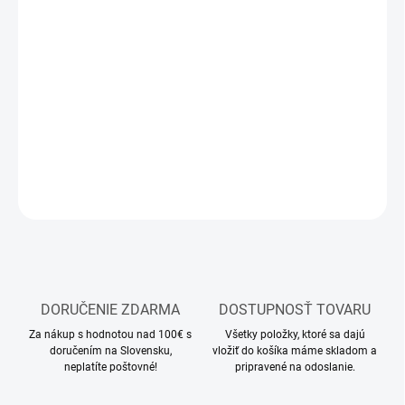
11.8.2026
MOŽNOSTI
DORUČENIA
−
+
Pridať do košíka
DETAILNÉ INFORMÁCIE
OPÝTAŤ SA
STRÁŽIŤ
DORUČENIE ZDARMA
DOSTUPNOSŤ TOVARU
Za nákup s hodnotou nad 100€ s
Všetky položky, ktoré sa dajú
doručením na Slovensku,
vložiť do košíka máme skladom a
neplatíte poštovné!
pripravené na odoslanie.