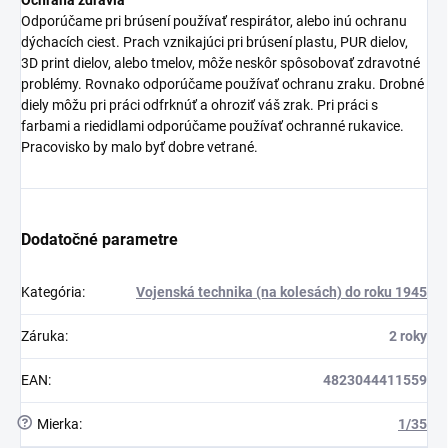
Odporúčame pri brúsení používať respirátor, alebo inú ochranu
dýchacích ciest. Prach vznikajúci pri brúsení plastu, PUR dielov,
3D print dielov, alebo tmelov, môže neskôr spôsobovať zdravotné
problémy. Rovnako odporúčame používať ochranu zraku. Drobné
diely môžu pri práci odfrknúť a ohroziť váš zrak. Pri práci s
farbami a riedidlami odporúčame používať ochranné rukavice.
Pracovisko by malo byť dobre vetrané.
Dodatočné parametre
Kategória
:
Vojenská technika (na kolesách) do roku 1945
Záruka
:
2 roky
EAN
:
4823044411559
?
Mierka
:
1/35