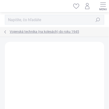
Prejsť
na
obsah
Hľadať
Vojenská technika (na kolesách) do roku 1945
ZNAČKA:
ICM