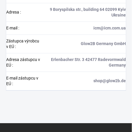
9 Boryspilska str., building 64 02099 Kyiv
Adresa
:
Ukraine
E-mail
:
icm@icm.com.ua
Zástupca výrobcu
Glow2B Germany GmbH
v EÚ
:
Adresa zástupcu v
Erlenbacher Str. 3 42477 Radevormwald
EÚ
:
Germany
E-mail zástupcu v
shop@glow2b.de
EÚ
:
Z