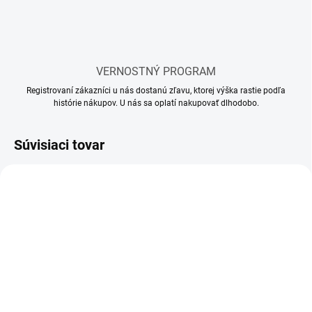
VERNOSTNÝ PROGRAM
Registrovaní zákazníci u nás dostanú zľavu, ktorej výška rastie podľa
histórie nákupov. U nás sa oplatí nakupovať dlhodobo.
Súvisiaci tovar
SKLADOM
SKLADOM
(65 KS)
(116 KS)