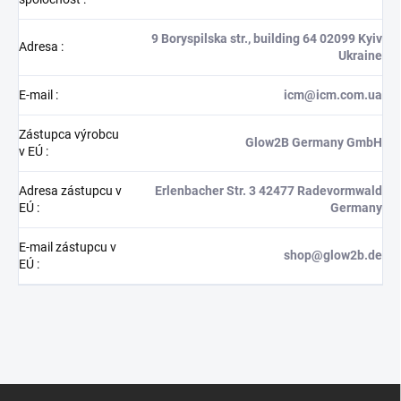
9 Boryspilska str., building 64 02099 Kyiv
Adresa
:
Ukraine
E-mail
:
icm@icm.com.ua
Zástupca výrobcu
Glow2B Germany GmbH
v EÚ
:
Adresa zástupcu v
Erlenbacher Str. 3 42477 Radevormwald
EÚ
:
Germany
E-mail zástupcu v
shop@glow2b.de
EÚ
:
Z