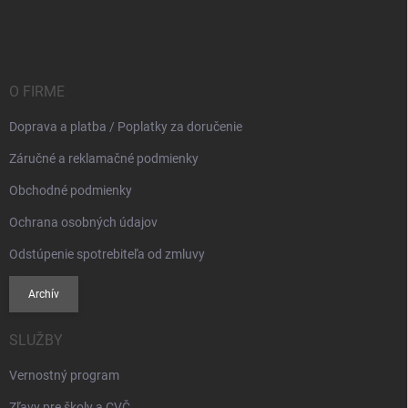
á
p
ä
t
i
O FIRME
e
Doprava a platba / Poplatky za doručenie
Záručné a reklamačné podmienky
Obchodné podmienky
Ochrana osobných údajov
Odstúpenie spotrebiteľa od zmluvy
Archív
SLUŽBY
Vernostný program
Zľavy pre školy a CVČ