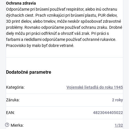
Ochrana zdravia
Odporúčame pri brúsení používať respirátor, alebo inú ochranu
dýchacích ciest. Prach vznikajúci pri brúsení plastu, PUR dielov,
3D print dielov, alebo tmelov, môže neskôr spôsobovať zdravotné
problémy. Rovnako odporúčame používať ochranu zraku. Drobné
diely môžu pri práci odfrknúť a ohroziť váš zrak. Pri práci s
farbami a riedidlami odporúčame používať ochranné rukavice.
Pracovisko by malo byť dobre vetrané.
Dodatočné parametre
Kategória
:
Vojenské lietadlá do roku 1945
Záruka
:
2 roky
EAN
:
4823044405022
?
Mierka
:
1/32