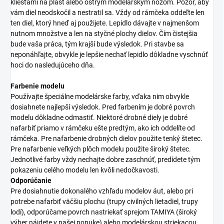
kliešťami na plast alebo ostrým modelárskym nožom. Pozor, aby
vám diel neodskočil a nestratil sa. Vždy od rámčeka oddeľte len
ten diel, ktorý hneď aj použijete. Lepidlo dávajte v najmenšom
nutnom množstve a len na styčné plochy dielov. Čím čistejšia
bude vaša práca, tým krajší bude výsledok. Pri stavbe sa
neponáhľajte, obvykle je lepšie nechať lepidlo dôkladne vyschnúť
hoci do nasledujúceho dňa.
Farbenie modelu
Používajte špeciálne modelárske farby, vďaka nim obvykle
dosiahnete najlepší výsledok. Pred farbením je dobré povrch
modelu dôkladne odmastiť. Niektoré drobné diely je dobré
nafarbiť priamo v rámčeku ešte predtým, ako ich oddelíte od
rámčeka. Pre nafarbenie drobných dielov použite tenký štetec.
Pre nafarbenie veľkých plôch modelu použite široký štetec.
Jednotlivé farby vždy nechajte dobre zaschnúť, predídete tým
pokazeniu celého modelu len kvôli nedočkavosti.
Odporúčanie
Pre dosiahnutie dokonalého vzhľadu modelov áut, alebo pri
potrebe nafarbiť väčšiu plochu (trupy civilných lietadiel, trupy
lodí), odporúčame povrch nastriekať sprejom TAMIYA (široký
výber nájdete v našej ponuke) alebo modelárskou striekacou