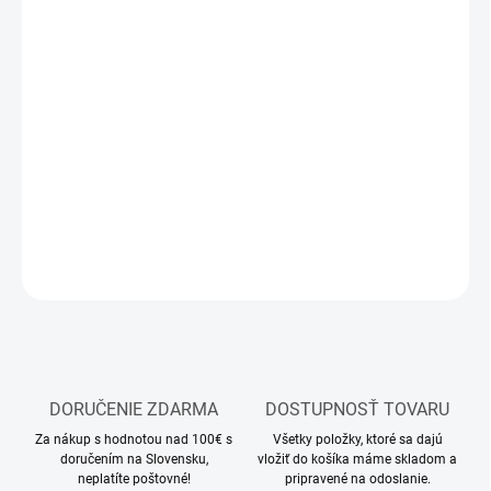
10.8.2026
MOŽNOSTI
DORUČENIA
−
+
Pridať do košíka
Stavebnica plastového modelu lietadla
DETAILNÉ INFORMÁCIE
OPÝTAŤ SA
STRÁŽIŤ
DORUČENIE ZDARMA
DOSTUPNOSŤ TOVARU
Za nákup s hodnotou nad 100€ s
Všetky položky, ktoré sa dajú
doručením na Slovensku,
vložiť do košíka máme skladom a
neplatíte poštovné!
pripravené na odoslanie.