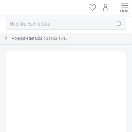
Prejsť
na
obsah
Hľadať
Vojenské lietadlá do roku 1945
ZNAČKA:
ICM