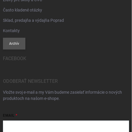
Často kladené otázky
Sklad, predajňa a výdajňa Poprad
Kontakty
Archív
FACEBOOK
ODOBERAŤ NEWSLETTER
Vložte svoj e-mail a my Vám budeme zasielať informácie o nových
produktoch na našom e-shope.
EMAIL