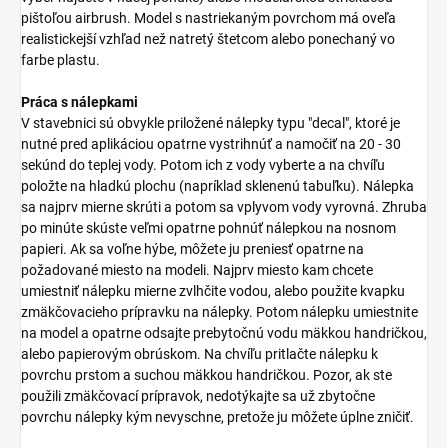
pištoľou airbrush. Model s nastriekaným povrchom má oveľa
realistickejší vzhľad než natretý štetcom alebo ponechaný vo
farbe plastu.
Práca s nálepkami
V stavebnici sú obvykle priložené nálepky typu "decal", ktoré je
nutné pred aplikáciou opatrne vystrihnúť a namočiť na 20 - 30
sekúnd do teplej vody. Potom ich z vody vyberte a na chvíľu
položte na hladkú plochu (napríklad sklenenú tabuľku). Nálepka
sa najprv mierne skrúti a potom sa vplyvom vody vyrovná. Zhruba
po minúte skúste veľmi opatrne pohnúť nálepkou na nosnom
papieri. Ak sa voľne hýbe, môžete ju preniesť opatrne na
požadované miesto na modeli. Najprv miesto kam chcete
umiestniť nálepku mierne zvlhčite vodou, alebo použite kvapku
zmäkčovacieho prípravku na nálepky. Potom nálepku umiestnite
na model a opatrne odsajte prebytočnú vodu mäkkou handričkou,
alebo papierovým obrúskom. Na chvíľu pritlačte nálepku k
povrchu prstom a suchou mäkkou handričkou. Pozor, ak ste
použili zmäkčovací prípravok, nedotýkajte sa už zbytočne
povrchu nálepky kým nevyschne, pretože ju môžete úplne zničiť.