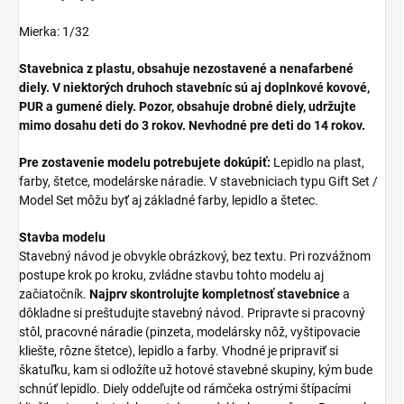
Mierka: 1/32
Stavebnica z plastu, obsahuje nezostavené a nenafarbené
diely. V niektorých druhoch stavebníc sú aj doplnkové kovové,
PUR a gumené diely. Pozor, obsahuje drobné diely, udržujte
mimo dosahu deti do 3 rokov. Nevhodné pre deti do 14 rokov.
Pre zostavenie modelu potrebujete dokúpiť:
Lepidlo na plast,
farby, štetce, modelárske náradie. V stavebniciach typu Gift Set /
Model Set môžu byť aj základné farby, lepidlo a štetec.
Stavba modelu
Stavebný návod je obvykle obrázkový, bez textu. Pri rozvážnom
postupe krok po kroku, zvládne stavbu tohto modelu aj
začiatočník.
Najprv skontrolujte kompletnosť stavebnice
a
dôkladne si preštudujte stavebný návod. Pripravte si pracovný
stôl, pracovné náradie (pinzeta, modelársky nôž, vyštipovacie
kliešte, rôzne štetce), lepidlo a farby. Vhodné je pripraviť si
škatuľku, kam si odložíte už hotové stavebné skupiny, kým bude
schnúť lepidlo. Diely oddeľujte od rámčeka ostrými štípacími