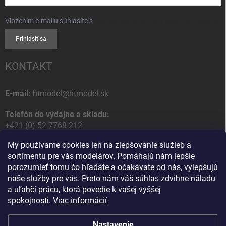
Vložením e-mailu súhlasíte s
podmienkami ochrany osobných údajov
Prihlásiť sa
KONTAKT
E-mail:
htmodel@htmodel.sk
Telefón do výdajne a skladu:
+421 (0) 52 7768 212
My používame cookies len na zlepšovanie služieb a
Poštová / Odberná adresa:
sortimentu pre vás modelárov. Pomáhajú nám lepšie
HT model
porozumieť tomu čo hľadáte a očakávate od nás, vylepšujú
Na letisko 49
naše služby pre vás. Preto nám váš súhlas zdvihne náladu
058 01 Poprad
a uľahčí prácu, ktorá povedie k vašej vyššej
Slovenská Republika
spokojnosti.
Viac informácií
Nastavenie