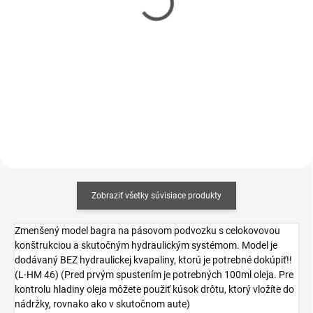
S100neo
Duo s balancérom 2x
500W
€59,60
€139,90
€48,46 bez DPH
€113,74 bez DPH
Do košíka
Do košíka
Zobraziť všetky súvisiace produkty
Zmenšený model bagra na pásovom podvozku s celokovovou
konštrukciou a skutočným hydraulickým systémom. Model je
dodávaný BEZ hydraulickej kvapaliny, ktorú je potrebné dokúpiť!!
(L-HM 46) (Pred prvým spustením je potrebných 100ml oleja. Pre
kontrolu hladiny oleja môžete použiť kúsok drôtu, ktorý vložíte do
nádržky, rovnako ako v skutočnom aute)