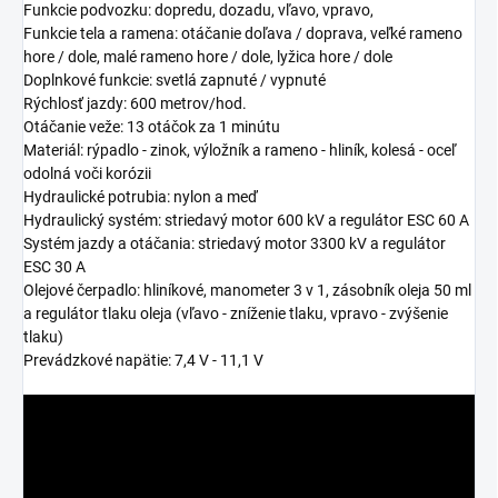
Funkcie podvozku: dopredu, dozadu, vľavo, vpravo,
Funkcie tela a ramena: otáčanie doľava / doprava, veľké rameno
hore / dole, malé rameno hore / dole, lyžica hore / dole
Doplnkové funkcie: svetlá zapnuté / vypnuté
Rýchlosť jazdy: 600 metrov/hod.
Otáčanie veže: 13 otáčok za 1 minútu
Materiál: rýpadlo - zinok, výložník a rameno - hliník, kolesá - oceľ
odolná voči korózii
Hydraulické potrubia: nylon a meď
Hydraulický systém: striedavý motor 600 kV a regulátor ESC 60 A
Systém jazdy a otáčania: striedavý motor 3300 kV a regulátor
ESC 30 A
Olejové čerpadlo: hliníkové, manometer 3 v 1, zásobník oleja 50 ml
a regulátor tlaku oleja (vľavo - zníženie tlaku, vpravo - zvýšenie
tlaku)
Prevádzkové napätie: 7,4 V - 11,1 V