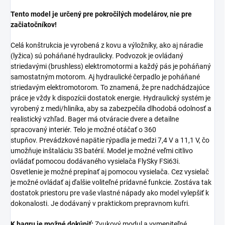
Tento model je určený pre pokročilých modelárov, nie pre
začiatočníkov!
Celá konštrukcia je vyrobená z kovu a výložníky, ako aj náradie
(lyžica) sú poháňané hydraulicky. Podvozok je ovládaný
striedavými (brushless) elektromotormi a každý pás je poháňaný
samostatným motorom. Aj hydraulické čerpadlo je poháňané
striedavým elektromotorom. To znamená, že pre nadchádzajúce
práce je vždy k dispozícii dostatok energie. Hydraulický systém je
vyrobený z medi/hliníka, aby sa zabezpečila dlhodobá odolnosť a
realistický vzhľad. Bager má otváracie dvere a detailne
spracovaný interiér. Telo je možné otáčať o 360
stupňov. Prevádzkové napätie rýpadla je medzi 7,4 V a 11,1 V, čo
umožňuje inštaláciu 3S batérií. Model je možné veľmi citlivo
ovládať pomocou dodávaného vysielača
FlySky FSi63i.
Osvetlenie je možné prepínať aj pomocou vysielača. Cez vysielač
je možné ovládať aj ďalšie voliteľné prídavné funkcie. Zostáva tak
dostatok priestoru pre vaše vlastné nápady ako model vylepšiť k
dokonalosti. Je dodávaný v praktickom prepravnom kufri.
K bagru je možné dokúpiť:
Zvukový modul a vymeniteľné