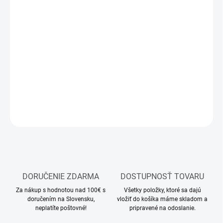
MOŽNOSTI
DORUČENIA
−
+
Pridať do košíka
RC model pásového bagra
DETAILNÉ INFORMÁCIE
OPÝTAŤ SA
STRÁŽIŤ
DORUČENIE ZDARMA
DOSTUPNOSŤ TOVARU
Za nákup s hodnotou nad 100€ s
Všetky položky, ktoré sa dajú
doručením na Slovensku,
vložiť do košíka máme skladom a
neplatíte poštovné!
pripravené na odoslanie.