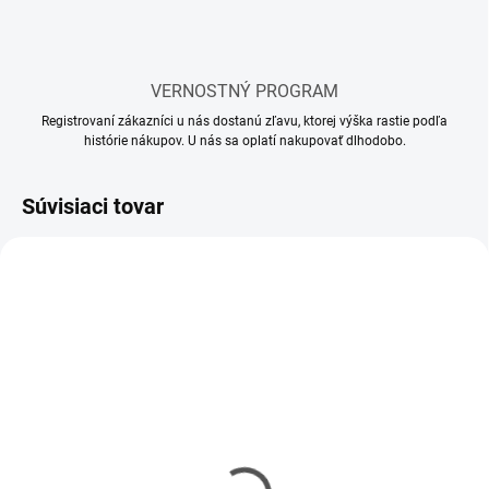
VERNOSTNÝ PROGRAM
Registrovaní zákazníci u nás dostanú zľavu, ktorej výška rastie podľa
histórie nákupov. U nás sa oplatí nakupovať dlhodobo.
Súvisiaci tovar
SKLADOM
SKLADOM
(2 KS)
(1 KS)
Nabíjačka SKY RC
Nabíjačka Kavan C100