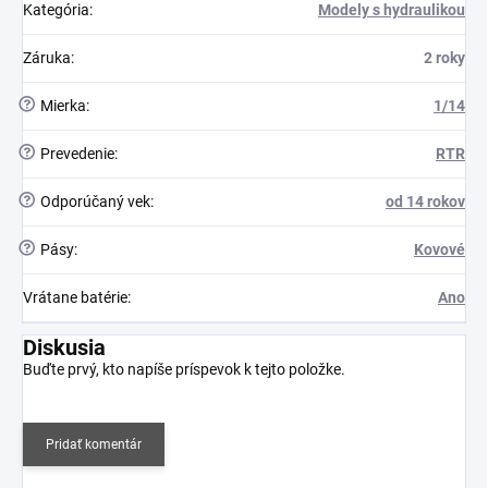
Kategória
:
Modely s hydraulikou
Záruka
:
2 roky
?
Mierka
:
1/14
?
Prevedenie
:
RTR
?
Odporúčaný vek
:
od 14 rokov
?
Pásy
:
Kovové
Vrátane batérie
:
Ano
Diskusia
Buďte prvý, kto napíše príspevok k tejto položke.
Pridať komentár