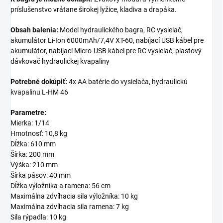
príslušenstvo vrátane širokej lyžice, kladiva a drapáka.
Obsah balenia:
Model hydraulického bagra, RC vysielač,
akumulátor Li-Ion 6000mAh/7,4V XT-60, nabíjací USB kábel pre
akumulátor, nabíjací Micro-USB kábel pre RC vysielač, plastový
dávkovač hydraulickej kvapaliny
Potrebné dokúpiť:
4x AA batérie do vysielača, hydraulickú
kvapalinu L-HM 46
Parametre:
Mierka: 1/14
Hmotnosť: 10,8 kg
Dĺžka: 610 mm
Šírka: 200 mm
Výška: 210 mm
Šírka pásov: 40 mm
Dĺžka výložníka a ramena:
56 cm
Maximálna zdvíhacia sila výložníka: 10 kg
Maximálna zdvíhacia sila ramena: 7 kg
Sila rýpadla: 10 kg