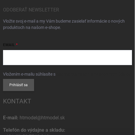
ODOBERAŤ NEWSLETTER
Vložte svoj e-mail a my Vám budeme zasielať informácie o nových
produktoch na našom e-shope.
EMAIL
Vložením e-mailu súhlasíte s
podmienkami ochrany osobných údajov
Prihlásiť sa
KONTAKT
E-mail:
htmodel@htmodel.sk
Telefón do výdajne a skladu: