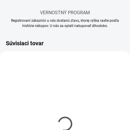
VERNOSTNÝ PROGRAM
Registrovaní zákazníci u nás dostanú zľavu, ktorej výška rastie podľa
histórie nákupov. U nás sa oplatí nakupovať dlhodobo.
Súvisiaci tovar
SKLADOM
SKLADOM
(12 KS)
(5 KS)
Mr Hobby - Gunze Mr.
Mr Hobby - Gunze Mr.
Cement S (40 ml)
Cement SP (40 ml)
€5,90
€6,20