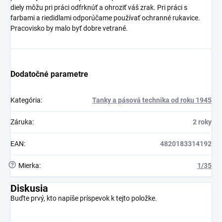
diely môžu pri práci odfrknúť a ohroziť váš zrak. Pri práci s
farbami a riedidlami odporúčame používať ochranné rukavice.
Pracovisko by malo byť dobre vetrané.
Dodatočné parametre
Kategória
:
Tanky a pásová technika od roku 1945
Záruka
:
2 roky
EAN
:
4820183314192
?
Mierka
:
1/35
Diskusia
Buďte prvý, kto napíše príspevok k tejto položke.