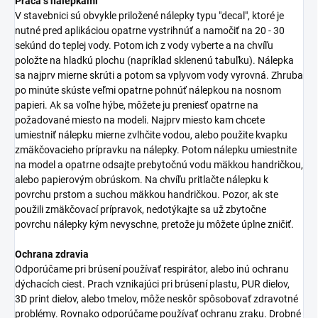
Práca s nálepkami
V stavebnici sú obvykle priložené nálepky typu "decal", ktoré je
nutné pred aplikáciou opatrne vystrihnúť a namočiť na 20 - 30
sekúnd do teplej vody. Potom ich z vody vyberte a na chvíľu
položte na hladkú plochu (napríklad sklenenú tabuľku). Nálepka
sa najprv mierne skrúti a potom sa vplyvom vody vyrovná. Zhruba
po minúte skúste veľmi opatrne pohnúť nálepkou na nosnom
papieri. Ak sa voľne hýbe, môžete ju preniesť opatrne na
požadované miesto na modeli. Najprv miesto kam chcete
umiestniť nálepku mierne zvlhčite vodou, alebo použite kvapku
zmäkčovacieho prípravku na nálepky. Potom nálepku umiestnite
na model a opatrne odsajte prebytočnú vodu mäkkou handričkou,
alebo papierovým obrúskom. Na chvíľu pritlačte nálepku k
povrchu prstom a suchou mäkkou handričkou. Pozor, ak ste
použili zmäkčovací prípravok, nedotýkajte sa už zbytočne
povrchu nálepky kým nevyschne, pretože ju môžete úplne zničiť.
Ochrana zdravia
Odporúčame pri brúsení používať respirátor, alebo inú ochranu
dýchacích ciest. Prach vznikajúci pri brúsení plastu, PUR dielov,
3D print dielov, alebo tmelov, môže neskôr spôsobovať zdravotné
problémy. Rovnako odporúčame používať ochranu zraku. Drobné