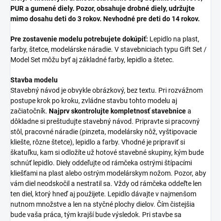
PUR a gumené diely. Pozor, obsahuje drobné diely, udržujte
mimo dosahu deti do 3 rokov. Nevhodné pre deti do 14 rokov.
Pre zostavenie modelu potrebujete dokúpiť:
Lepidlo na plast,
farby, štetce, modelárske náradie. V stavebniciach typu Gift Set /
Model Set môžu byť aj základné farby, lepidlo a štetec.
Stavba modelu
Stavebný návod je obvykle obrázkový, bez textu. Pri rozvážnom
postupe krok po kroku, zvládne stavbu tohto modelu aj
začiatočník.
Najprv skontrolujte kompletnosť stavebnice
a
dôkladne si preštudujte stavebný návod. Pripravte si pracovný
stôl, pracovné náradie (pinzeta, modelársky nôž, vyštipovacie
kliešte, rôzne štetce), lepidlo a farby. Vhodné je pripraviť si
škatuľku, kam si odložíte už hotové stavebné skupiny, kým bude
schnúť lepidlo. Diely oddeľujte od rámčeka ostrými štípacími
kliešťami na plast alebo ostrým modelárskym nožom. Pozor, aby
vám diel neodskočil a nestratil sa. Vždy od rámčeka oddeľte len
ten diel, ktorý hneď aj použijete. Lepidlo dávajte v najmenšom
nutnom množstve a len na styčné plochy dielov. Čím čistejšia
bude vaša práca, tým krajší bude výsledok. Pri stavbe sa