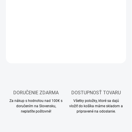
MOŽNOSTI
DORUČENIA
−
+
Pridať do košíka
DETAILNÉ INFORMÁCIE
OPÝTAŤ SA
STRÁŽIŤ
DORUČENIE ZDARMA
DOSTUPNOSŤ TOVARU
Za nákup s hodnotou nad 100€ s
Všetky položky, ktoré sa dajú
doručením na Slovensku,
vložiť do košíka máme skladom a
neplatíte poštovné!
pripravené na odoslanie.