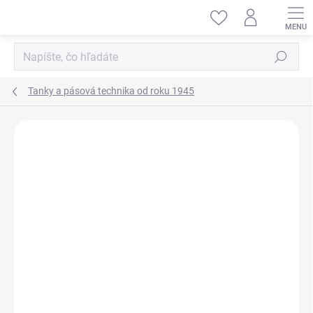
Prejsť
na
obsah
Hľadať
Tanky a pásová technika od roku 1945
ZNAČKA:
MINIART