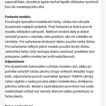
neponáhľajte, obvykle je lepšie nechať lepidlo dôkladne vyschnúť
hoci do nasledujúceho dňa.
Farbenie modelu
Používajte špeciálne modelárske farby, vďaka nim obvykle
dosiahnete najlepší výsledok. Pred farbením je dobré povrch
modelu dôkladne odmastiť. Niektoré drobné diely je dobré
nafarbiť priamo v rámčeku ešte predtým, ako ich oddelíte od
rámčeka. Pre nafarbenie drobných dielov použite tenký štetec.
Pre nafarbenie veľkých plôch modelu použite široký štetec.
Jednotlivé farby vždy nechajte dobre zaschnúť, predídete tým
pokazeniu celého modelu len kvôli nedočkavosti.
Odporúčanie
Pre dosiahnutie dokonalého vzhľadu modelov áut, alebo pri
potrebe nafarbiť väčšiu plochu (trupy civilných lietadiel, trupy
lodí), odporúčame povrch nastriekať sprejom TAMIYA (široký
výber nájdete v našej ponuke) alebo modelárskou striekacou
pištoľou airbrush. Model s nastriekaným povrchom má oveľa
realistickejší vzhľad než natretý štetcom alebo ponechaný vo
farbe plastu.