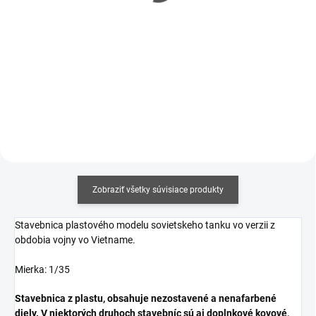
€4,80 bez DPH
€5,04 bez DPH
Jednotková
Jednotková
€14,75 / 100 ml
€15,50 / 100 ml
cena:
cena:
Do košíka
Do košíka
Zobraziť všetky súvisiace produkty
Stavebnica plastového modelu sovietskeho tanku vo verzii z
obdobia vojny vo Vietname.
Mierka: 1/35
Stavebnica z plastu, obsahuje nezostavené a nenafarbené
diely. V niektorých druhoch stavebníc sú aj doplnkové kovové,