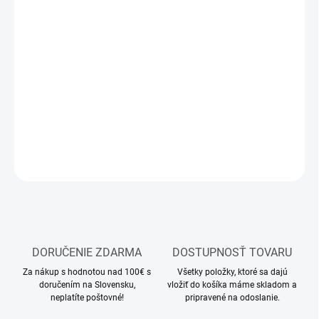
MOŽNOSTI
DORUČENIA
−
+
Pridať do košíka
Stavebnica plastového modelu auta
DETAILNÉ INFORMÁCIE
OPÝTAŤ SA
STRÁŽIŤ
DORUČENIE ZDARMA
DOSTUPNOSŤ TOVARU
Za nákup s hodnotou nad 100€ s
Všetky položky, ktoré sa dajú
doručením na Slovensku,
vložiť do košíka máme skladom a
neplatíte poštovné!
pripravené na odoslanie.