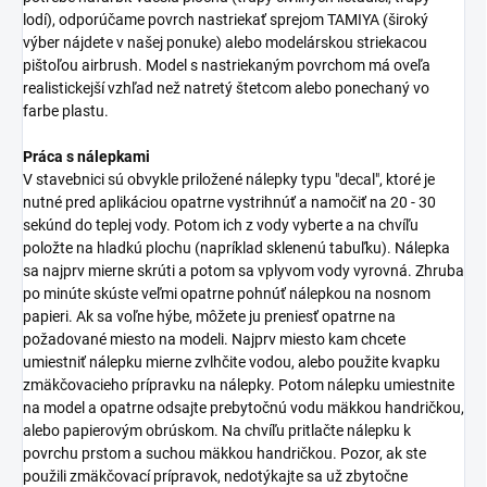
lodí), odporúčame povrch nastriekať sprejom TAMIYA (široký
výber nájdete v našej ponuke) alebo modelárskou striekacou
pištoľou airbrush. Model s nastriekaným povrchom má oveľa
realistickejší vzhľad než natretý štetcom alebo ponechaný vo
farbe plastu.
Práca s nálepkami
V stavebnici sú obvykle priložené nálepky typu "decal", ktoré je
nutné pred aplikáciou opatrne vystrihnúť a namočiť na 20 - 30
sekúnd do teplej vody. Potom ich z vody vyberte a na chvíľu
položte na hladkú plochu (napríklad sklenenú tabuľku). Nálepka
sa najprv mierne skrúti a potom sa vplyvom vody vyrovná. Zhruba
po minúte skúste veľmi opatrne pohnúť nálepkou na nosnom
papieri. Ak sa voľne hýbe, môžete ju preniesť opatrne na
požadované miesto na modeli. Najprv miesto kam chcete
umiestniť nálepku mierne zvlhčite vodou, alebo použite kvapku
zmäkčovacieho prípravku na nálepky. Potom nálepku umiestnite
na model a opatrne odsajte prebytočnú vodu mäkkou handričkou,
alebo papierovým obrúskom. Na chvíľu pritlačte nálepku k
povrchu prstom a suchou mäkkou handričkou. Pozor, ak ste
použili zmäkčovací prípravok, nedotýkajte sa už zbytočne