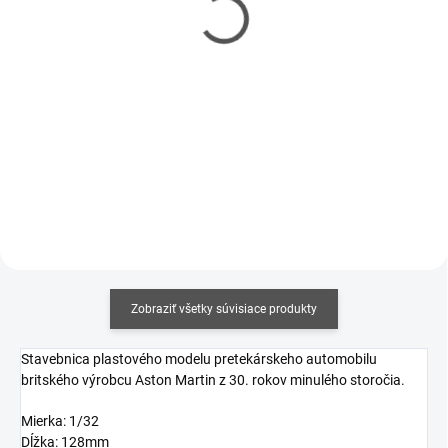
CONTACTA
Contacta Professional
PROFESSIONAL 25g
12,5g
€5,20
€3,80
€4,23 bez DPH
€3,09 bez DPH
Jednotková
Jednotková
€20,80 / 100 g
€304 / 1 kg
cena:
cena:
Do košíka
Do košíka
Zobraziť všetky súvisiace produkty
Stavebnica plastového modelu pretekárskeho automobilu
britského výrobcu Aston Martin z 30. rokov minulého storočia.
Mierka: 1/32
Dĺžka: 128mm