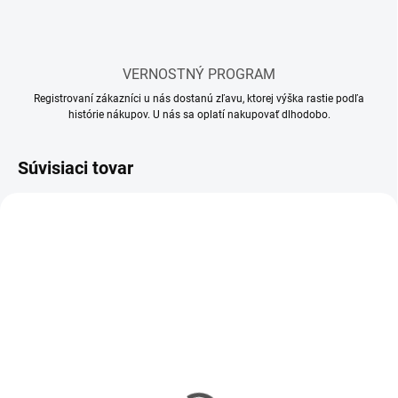
VERNOSTNÝ PROGRAM
Registrovaní zákazníci u nás dostanú zľavu, ktorej výška rastie podľa
histórie nákupov. U nás sa oplatí nakupovať dlhodobo.
Súvisiaci tovar
SKLADOM
SKLADOM
(65 KS)
(112 KS)
Lepidlo Revell ihla
Lepidlo Revell ihla MINI