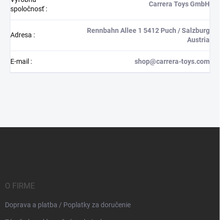
Carrera Toys GmbH
spoločnosť
:
Rennbahn Allee 1 5412 Puch / Salzburg
Adresa
:
Austria
E-mail
:
shop@carrera-toys.com
Z
á
p
ä
t
i
O FIRME
e
Doprava a platba / Poplatky za doručenie