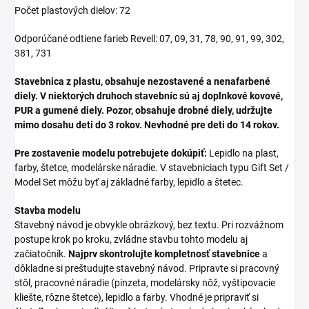
Počet plastových dielov: 72
Odporúčané odtiene farieb Revell: 07, 09, 31, 78, 90, 91, 99, 302,
381, 731
Stavebnica z plastu, obsahuje nezostavené a nenafarbené
diely. V niektorých druhoch stavebníc sú aj doplnkové kovové,
PUR a gumené diely. Pozor, obsahuje drobné diely, udržujte
mimo dosahu deti do 3 rokov. Nevhodné pre deti do 14 rokov.
Pre zostavenie modelu potrebujete dokúpiť:
Lepidlo na plast,
farby, štetce, modelárske náradie. V stavebniciach typu Gift Set /
Model Set môžu byť aj základné farby, lepidlo a štetec.
Stavba modelu
Stavebný návod je obvykle obrázkový, bez textu. Pri rozvážnom
postupe krok po kroku, zvládne stavbu tohto modelu aj
začiatočník.
Najprv skontrolujte kompletnosť stavebnice
a
dôkladne si preštudujte stavebný návod. Pripravte si pracovný
stôl, pracovné náradie (pinzeta, modelársky nôž, vyštipovacie
kliešte, rôzne štetce), lepidlo a farby. Vhodné je pripraviť si