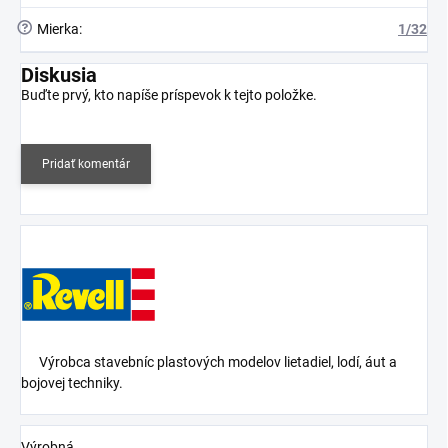
?
Mierka
:
1/32
Diskusia
Buďte prvý, kto napíše príspevok k tejto položke.
Pridať komentár
Výrobca stavebníc plastových modelov lietadiel, lodí, áut a
bojovej techniky.
Výrobná