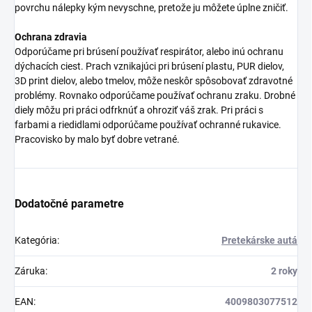
povrchu nálepky kým nevyschne, pretože ju môžete úplne zničiť.
Ochrana zdravia
Odporúčame pri brúsení používať respirátor, alebo inú ochranu
dýchacích ciest. Prach vznikajúci pri brúsení plastu, PUR dielov,
3D print dielov, alebo tmelov, môže neskôr spôsobovať zdravotné
problémy. Rovnako odporúčame používať ochranu zraku. Drobné
diely môžu pri práci odfrknúť a ohroziť váš zrak. Pri práci s
farbami a riedidlami odporúčame používať ochranné rukavice.
Pracovisko by malo byť dobre vetrané.
Dodatočné parametre
Kategória
:
Pretekárske autá
Záruka
:
2 roky
EAN
:
4009803077512