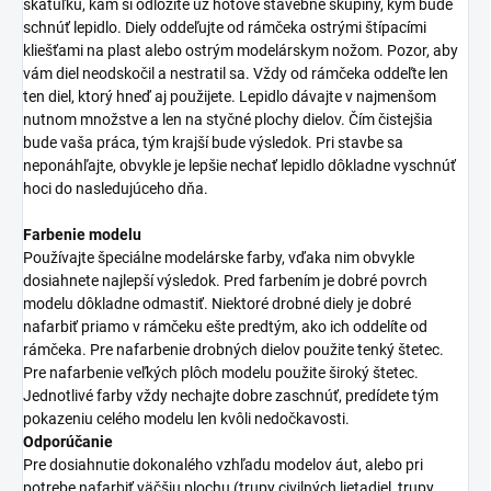
škatuľku, kam si odložíte už hotové stavebné skupiny, kým bude
schnúť lepidlo. Diely oddeľujte od rámčeka ostrými štípacími
kliešťami na plast alebo ostrým modelárskym nožom. Pozor, aby
vám diel neodskočil a nestratil sa. Vždy od rámčeka oddeľte len
ten diel, ktorý hneď aj použijete. Lepidlo dávajte v najmenšom
nutnom množstve a len na styčné plochy dielov. Čím čistejšia
bude vaša práca, tým krajší bude výsledok. Pri stavbe sa
neponáhľajte, obvykle je lepšie nechať lepidlo dôkladne vyschnúť
hoci do nasledujúceho dňa.
Farbenie modelu
Používajte špeciálne modelárske farby, vďaka nim obvykle
dosiahnete najlepší výsledok. Pred farbením je dobré povrch
modelu dôkladne odmastiť. Niektoré drobné diely je dobré
nafarbiť priamo v rámčeku ešte predtým, ako ich oddelíte od
rámčeka. Pre nafarbenie drobných dielov použite tenký štetec.
Pre nafarbenie veľkých plôch modelu použite široký štetec.
Jednotlivé farby vždy nechajte dobre zaschnúť, predídete tým
pokazeniu celého modelu len kvôli nedočkavosti.
Odporúčanie
Pre dosiahnutie dokonalého vzhľadu modelov áut, alebo pri
potrebe nafarbiť väčšiu plochu (trupy civilných lietadiel, trupy