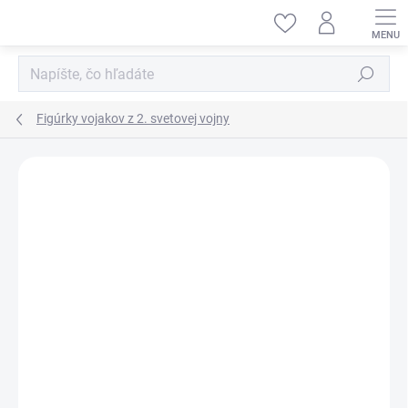
Prejsť
na
obsah
Hľadať
Figúrky vojakov z 2. svetovej vojny
ZNAČKA:
TAMIYA