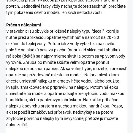
povrch. Jednotlivé farby vždy nechajte dobre zaschnúť, predídete
tým pokazeniu celého modelu len kvôli nedočkavosti.
Práca s nálepkami
V stavebnici sú obvykle priložené nálepky typu "decal", ktoré je
nutné pred aplikáciou opatrne vystrihnúť a namočiť na 20 - 30
sekúnd do teplej vody. Potom ich z vody vyberte a na chvíľu
položte na hladkú nesavú plochu (napríklad sklenenú tabuľku).
Nálepka (dekál) sa najprv mierne skrúti a potom sa vplyvom vody
vyrovná. Zhruba po minúte skúste veľmi opatrne pohnúť
nálepkou na nosnom papieri. Ak sa voľne hýbe, môžete ju preniesť
opatrne na požadované miesto na modeli. Najprv miesto kam
chcete umiestniť nálepku mierne zvlhčite vodou, alebo použite
kvapku zmäkčovacieho prípravku na nálepky. Potom nálepku
umiestnite na model a opatrne odsajte prebytočnú vodu mäkkou
handričkou, alebo papierovým obrúskom. Na krátko pritlačne
nálepku k povrchu prstom a suchou mäkkou handričkou. Pozor,
ak ste použili zmäkčovací prípravok, nedotýkajte sa potom
zbytočne povrchu nálepky kým nevyschne, pretože ju môžete
úplne zničiť.