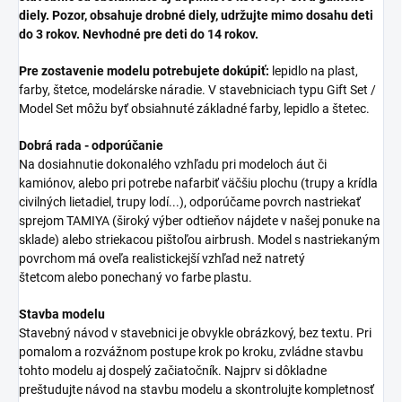
diely. Pozor, obsahuje drobné diely, udržujte mimo dosahu deti
do 3 rokov. Nevhodné pre deti do 14 rokov.
Pre zostavenie modelu potrebujete dokúpiť:
lepidlo na plast,
farby, štetce, modelárske náradie. V stavebniciach typu Gift Set /
Model Set môžu byť obsiahnuté základné farby, lepidlo a štetec.
Dobrá rada - odporúčanie
Na dosiahnutie dokonalého vzhľadu pri modeloch áut či
kamiónov, alebo pri potrebe nafarbiť väčšiu plochu (trupy a krídla
civilných lietadiel, trupy lodí...), odporúčame povrch nastriekať
sprejom TAMIYA (široký výber odtieňov nájdete v našej ponuke na
sklade) alebo striekacou pištoľou airbrush. Model s nastriekaným
povrchom má oveľa realistickejší vzhľad než natretý
štetcom alebo ponechaný vo farbe plastu.
Stavba modelu
Stavebný návod v stavebnici je obvykle obrázkový, bez textu. Pri
pomalom a rozvážnom postupe krok po kroku, zvládne stavbu
tohto modelu aj dospelý začiatočník. Najprv si dôkladne
preštudujte návod na stavbu modelu a skontrolujte kompletnosť