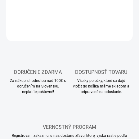
DETAILNÉ INFORMÁCIE
OPÝTAŤ SA
STRÁŽIŤ
DORUČENIE ZDARMA
DOSTUPNOSŤ TOVARU
Za nákup s hodnotou nad 100€ s
Všetky položky, ktoré sa dajú
doručením na Slovensku,
vložiť do košíka máme skladom a
neplatíte poštovné!
pripravené na odoslanie.
VERNOSTNÝ PROGRAM
Registrovaní zákazníci u nás dostanú zľavu, ktorej výška rastie podľa