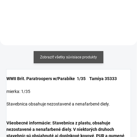
Do košíka
cena:
Do košíka
Zobraziť všetky súvisiace produkty
WWII Brit. Paratroopers w/Parabike 1/35 Tamiya 35333
mierka: 1/35
Stavebnica obsahuje nezostavené a nenafarbené diely.
Všeobecné informácie: Stavebnica z plastu, obsahuje
nezostavené a nenafarbené diely. V niektorých druhoch
stavebníc sú obsiahnuté aj doplnkové kovové, PUR a gumené