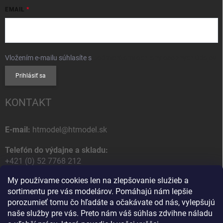
EMAIL
Vložením e-mailu súhlasíte s
podmienkami ochrany osobných údajov
Prihlásiť sa
KONTAKT
E-mail:
htmodel@htmodel.sk
Telefón do výdajne a skladu:
+421 (0) 52 7768 212
My používame cookies len na zlepšovanie služieb a
Poštová / Odberná adresa:
sortimentu pre vás modelárov. Pomáhajú nám lepšie
HT model
porozumieť tomu čo hľadáte a očakávate od nás, vylepšujú
Na letisko 49
naše služby pre vás. Preto nám váš súhlas zdvihne náladu
058 01 Poprad