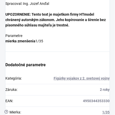
Spracoval: Ing. Jozef Anďal
UPOZORNENIE: Tento text je majetkom firmy HTmodel
chránený autorským zákonom. Jeho kopírovanie a šírenie bez
písomného súhlasu majiteľa je trestné.
Parametre
mierka zmenšenia
1/35
Dodatočné parametre
Kategória
:
Figúrky vojakov z 2. svetovej vojny
Záruka
:
2 roky
EAN
:
4950344353330
?
Mierka
:
1/35