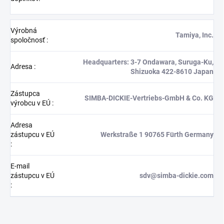
Výrobná
Tamiya, Inc.
spoločnosť
:
Headquarters: 3-7 Ondawara, Suruga-Ku,
Adresa
:
Shizuoka 422-8610 Japan
Zástupca
SIMBA-DICKIE-Vertriebs-GmbH & Co. KG
výrobcu v EÚ
:
Adresa
zástupcu v EÚ
Werkstraße 1 90765 Fürth Germany
:
E-mail
zástupcu v EÚ
sdv@simba-dickie.com
: