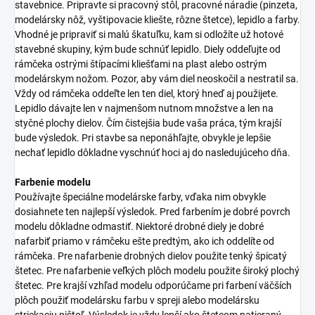
stavebnice. Pripravte si pracovný stôl, pracovné náradie (pinzeta,
modelársky nôž, vyštipovacie kliešte, rôzne štetce), lepidlo a farby.
Vhodné je pripraviť si malú škatuľku, kam si odložíte už hotové
stavebné skupiny, kým bude schnúť lepidlo. Diely oddeľujte od
rámčeka ostrými štípacími kliešťami na plast alebo ostrým
modelárskym nožom. Pozor, aby vám diel neoskočil a nestratil sa.
Vždy od rámčeka oddeľte len ten diel, ktorý hneď aj použijete.
Lepidlo dávajte len v najmenšom nutnom množstve a len na
styčné plochy dielov. Čím čistejšia bude vaša práca, tým krajší
bude výsledok. Pri stavbe sa neponáhľajte, obvykle je lepšie
nechať lepidlo dôkladne vyschnúť hoci aj do nasledujúceho dňa.
Farbenie modelu
Používajte špeciálne modelárske farby, vďaka nim obvykle
dosiahnete ten najlepší výsledok. Pred farbením je dobré povrch
modelu dôkladne odmastiť. Niektoré drobné diely je dobré
nafarbiť priamo v rámčeku ešte predtým, ako ich oddelíte od
rámčeka. Pre nafarbenie drobných dielov použite tenký špicatý
štetec. Pre nafarbenie veľkých plôch modelu použite široký plochý
štetec. Pre krajší vzhľad modelu odporúčame pri farbení väčších
plôch použiť modelársku farbu v spreji alebo modelársku
striekaciu pištoľ. Výsledok je vždy lepší ako štetcom natieraný