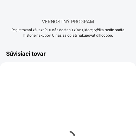
VERNOSTNÝ PROGRAM
Registrovaní zákazníci u nás dostanú zľavu, ktorej výška rastie podľa
histórie nákupov. U nás sa oplatí nakupovať dlhodobo.
Súvisiaci tovar
SKLADOM
SKLADOM
(10 KS)
(5 KS)
Mr Hobby - Gunze Mr.
Mr Hobby - Gunze Mr.
Cement S (40 ml)
Cement SP (40 ml)