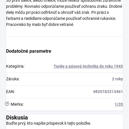
3D print dielov, alebo tmelov, môže neskôr spôsobovať zdravotné
problémy. Rovnako odporúčame používať ochranu zraku. Drobné
diely môžu pri práci odfrknúť a ohroziť váš zrak. Pri práci s
farbami a riedidlami odporúčame používať ochranné rukavice.
Pracovisko by malo byť dobre vetrané.
Dodatočné parametre
Kategória
:
Tanky a pásová technika do roku 1945
Záruka
:
2 roky
EAN
:
4820183313461
?
Mierka
:
1/35
Diskusia
Buďte prvý, kto napíše príspevok k tejto položke.