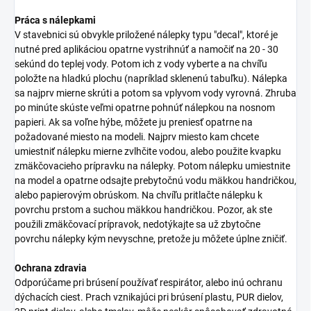
Práca s nálepkami
V stavebnici sú obvykle priložené nálepky typu "decal", ktoré je
nutné pred aplikáciou opatrne vystrihnúť a namočiť na 20 - 30
sekúnd do teplej vody. Potom ich z vody vyberte a na chvíľu
položte na hladkú plochu (napríklad sklenenú tabuľku). Nálepka
sa najprv mierne skrúti a potom sa vplyvom vody vyrovná. Zhruba
po minúte skúste veľmi opatrne pohnúť nálepkou na nosnom
papieri. Ak sa voľne hýbe, môžete ju preniesť opatrne na
požadované miesto na modeli. Najprv miesto kam chcete
umiestniť nálepku mierne zvlhčite vodou, alebo použite kvapku
zmäkčovacieho prípravku na nálepky. Potom nálepku umiestnite
na model a opatrne odsajte prebytočnú vodu mäkkou handričkou,
alebo papierovým obrúskom. Na chvíľu pritlačte nálepku k
povrchu prstom a suchou mäkkou handričkou. Pozor, ak ste
použili zmäkčovací prípravok, nedotýkajte sa už zbytočne
povrchu nálepky kým nevyschne, pretože ju môžete úplne zničiť.
Ochrana zdravia
Odporúčame pri brúsení používať respirátor, alebo inú ochranu
dýchacích ciest. Prach vznikajúci pri brúsení plastu, PUR dielov,