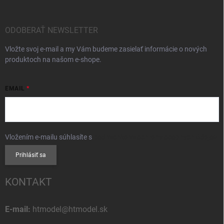
ODOBERAŤ NEWSLETTER
Vložte svoj e-mail a my Vám budeme zasielať informácie o nových
produktoch na našom e-shope.
EMAIL
Vložením e-mailu súhlasíte s
podmienkami ochrany osobných údajov
Prihlásiť sa
KONTAKT
E-mail:
htmodel@htmodel.sk