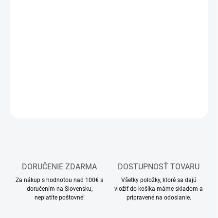
12.8.2026
MOŽNOSTI
DORUČENIA
−
+
Pridať do košíka
DETAILNÉ INFORMÁCIE
OPÝTAŤ SA
STRÁŽIŤ
DORUČENIE ZDARMA
DOSTUPNOSŤ TOVARU
Za nákup s hodnotou nad 100€ s
Všetky položky, ktoré sa dajú
doručením na Slovensku,
vložiť do košíka máme skladom a
neplatíte poštovné!
pripravené na odoslanie.