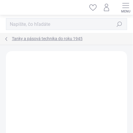
Prejsť
na
obsah
Hľadať
Tanky a pásová technika do roku 1945
ZNAČKA:
MINIART