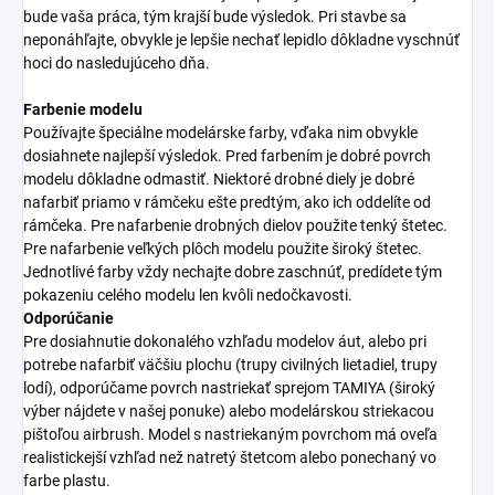
bude vaša práca, tým krajší bude výsledok. Pri stavbe sa
neponáhľajte, obvykle je lepšie nechať lepidlo dôkladne vyschnúť
hoci do nasledujúceho dňa.
Farbenie modelu
Používajte špeciálne modelárske farby, vďaka nim obvykle
dosiahnete najlepší výsledok. Pred farbením je dobré povrch
modelu dôkladne odmastiť. Niektoré drobné diely je dobré
nafarbiť priamo v rámčeku ešte predtým, ako ich oddelíte od
rámčeka. Pre nafarbenie drobných dielov použite tenký štetec.
Pre nafarbenie veľkých plôch modelu použite široký štetec.
Jednotlivé farby vždy nechajte dobre zaschnúť, predídete tým
pokazeniu celého modelu len kvôli nedočkavosti.
Odporúčanie
Pre dosiahnutie dokonalého vzhľadu modelov áut, alebo pri
potrebe nafarbiť väčšiu plochu (trupy civilných lietadiel, trupy
lodí), odporúčame povrch nastriekať sprejom TAMIYA (široký
výber nájdete v našej ponuke) alebo modelárskou striekacou
pištoľou airbrush. Model s nastriekaným povrchom má oveľa
realistickejší vzhľad než natretý štetcom alebo ponechaný vo
farbe plastu.