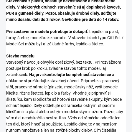
Stavebnica z plastu, obsahuje nezostavené a nenafarbené
diely. V niektorých druhoch stavebníc sú aj doplnkové kovové,
PUR a gumené diely. Pozor, obsahuje drobné diely, udržujte
mimo dosahu deti do 3 rokov. Nevhodné pre deti do 14 rokov.
Pre zostavenie modelu potrebujete dokúpiť:
Lepidlo na plast,
farby, štetce, modelárske náradie. V stavebniciach typu Gift Set /
Model Set môžu byť aj základné farby, lepidlo a štetec.
Stavba modelu
Stavebný návod je obvykle obrázkový, bez textu. Pri rozvážnom
postupe krok po kroku, zvládne stavbu tohto modelu aj
začiatočník.
Najprv skontrolujte kompletnosť stavebnice
a
dôkladne si preštudujte stavebný návod. Pripravte si pracovný
stôl, pracovné náradie (pinzeta, modelársky nôž, vyštipovacie
kliešte, rôzne štetce), lepidlo a farby. Vhodné je pripraviť si
škatuľku, kam si odložíte už hotové stavebné skupiny, kým bude
schnúť lepidlo. Diely oddeľujte od rámčeka ostrými štípacími
kliešťami na plast alebo ostrým modelárskym nožom. Pozor, aby
vám diel neodskočil a nestratil sa. Vždy od rámčeka oddeľte len
ten diel, ktorý hneď aj použijete. Lepidlo dávajte v najmenšom
nutnom množstve a len na styčné plochy dielov. Čím čistejšia