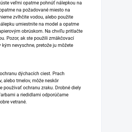
úste veľmi opatrne pohnúť nálepkou na
ť opatrne na požadované miesto na
ierne zvlhčite vodou, alebo použite
álepku umiestnite na model a opatrne
pierovým obrúskom. Na chvíľu pritlačte
. Pozor, ak ste použili zmäkčovací
y kým nevyschne, pretože ju môžete
 ochranu dýchacích ciest. Prach
lov, alebo tmelov, môže neskôr
používať ochranu zraku. Drobné diely
s farbami a riedidlami odporúčame
obre vetrané.