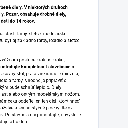
bené diely. V niektorých druhoch
y. Pozor, obsahuje drobné diely,
deti do 14 rokov.
a plast, farby, štetce, modelárske
 byť aj základné farby, lepidlo a štetec.
rozvážnom postupe krok po kroku,
kontrolujte kompletnosť stavebnice
a
racovný stôl, pracovné náradie (pinzeta,
idlo a farby. Vhodné je pripraviť si
 kým bude schnúť lepidlo. Diely
 plast alebo ostrým modelárskym nožom.
 rámčeka oddeľte len ten diel, ktorý hneď
žstve a len na styčné plochy dielov.
k. Pri stavbe sa neponáhľajte, obvykle je
ledujúceho dňa.