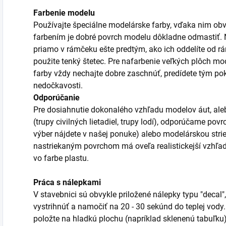
Farbenie modelu
Používajte špeciálne modelárske farby, vďaka nim obv
farbením je dobré povrch modelu dôkladne odmastiť. Ni
priamo v rámčeku ešte predtým, ako ich oddelíte od r
použite tenký štetec. Pre nafarbenie veľkých plôch mod
farby vždy nechajte dobre zaschnúť, predídete tým po
nedočkavosti.
Odporúčanie
Pre dosiahnutie dokonalého vzhľadu modelov áut, aleb
(trupy civilných lietadiel, trupy lodí), odporúčame po
výber nájdete v našej ponuke) alebo modelárskou stri
nastriekaným povrchom má oveľa realistickejší vzhľa
vo farbe plastu.
Práca s nálepkami
V stavebnici sú obvykle priložené nálepky typu "decal",
vystrihnúť a namočiť na 20 - 30 sekúnd do teplej vody
položte na hladkú plochu (napríklad sklenenú tabuľku)