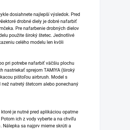
ykle dosiahnete najlepší výsledok. Pred
ektoré drobné diely je dobré nafarbiť
ámčeka. Pre nafarbenie drobných dielov
elu použite široký štetec. Jednotlivé
kazeniu celého modelu len kvôli
o pri potrebe nafarbiť väčšiu plochu
vrch nastriekať sprejom TAMIYA (široký
ekacou pištoľou airbrush. Model s
d než natretý štetcom alebo ponechaný
 ktoré je nutné pred aplikáciou opatrne
. Potom ich z vody vyberte a na chvíľu
. Nálepka sa najprv mierne skrúti a