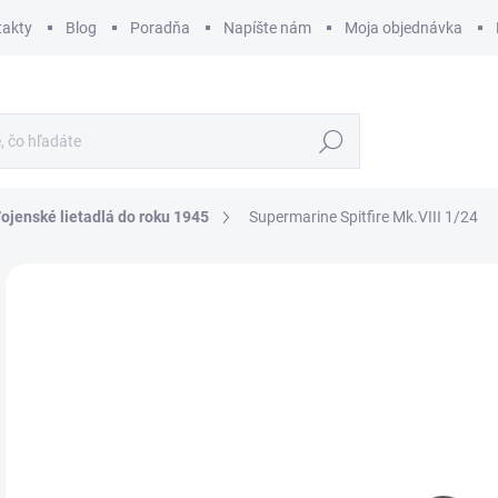
takty
Blog
Poradňa
Napíšte nám
Moja objednávka
Hľadať
ojenské lietadlá do roku 1945
Supermarine Spitfire Mk.VIII 1/24
ZNAČKA:
AIRFIX
€
€93
Jedn
SK
cena
MÔŽ
DO:
12.
MOŽ