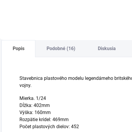
Do košíka
Do košíka
Popis
Podobné (16)
Diskusia
Stavebnica plastového modelu legendárneho britského 
vojny.
Mierka. 1/24
Dĺžka: 402mm
Výška: 160mm
Rozpätie krídel: 469mm
Počet plastových dielov: 452