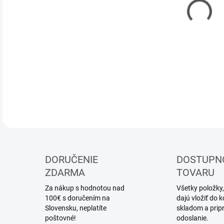
DOR
Stav
DETA
DORUČENIE
DOSTUPN
ZDARMA
TOVARU
Za nákup s hodnotou nad
Všetky položky,
100€ s doručením na
dajú vložiť do
Slovensku, neplatíte
skladom a prip
poštovné!
odoslanie.