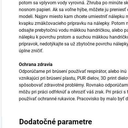
potom sa vplyvom vody vyrovná. Zhruba po minúte sk
nosnom papieri. Ak sa voľne hýbe, môžete ju prenies
modeli. Najprv miesto kam chcete umiestniť nálepku m
kvapku zmäkčovacieho prípravku na nálepky. Potom n
odsajte prebytočnú vodu mäkkou handričkou, alebo pa
nálepku k povrchu prstom a suchou mäkkou handričkou
prípravok, nedotýkajte sa už zbytočne povrchu nálepk
úplne zničiť.
Ochrana zdravia
Odporúčame pri brúsení používať respirátor, alebo inú
vznikajúci pri brúsení plastu, PUR dielov, 3D print die
spôsobovať zdravotné problémy. Rovnako odporúčame 
môžu pri práci odfrknúť a ohroziť váš zrak. Pri práci 
používať ochranné rukavice. Pracovisko by malo byť d
Dodatočné parametre