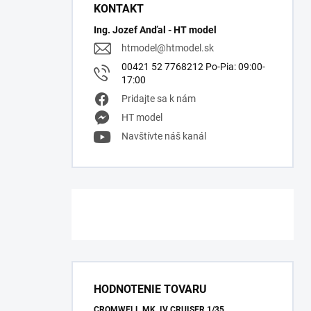
KONTAKT
Ing. Jozef Anďal - HT model
htmodel
@
htmodel.sk
00421 52 7768212 Po-Pia: 09:00-
17:00
Pridajte sa k nám
HT model
Navštívte náš kanál
HODNOTENIE TOVARU
CROMWELL MK. IV CRUISER 1/35