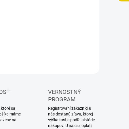
UČENIA
−
+
Pridať do košíka
ebnica plastového modelu lietadla
ILNÉ INFORMÁCIE
OPÝTAŤ SA
STRÁŽIŤ
OSŤ
VERNOSTNÝ
PROGRAM
 ktoré sa
Registrovaní zákazníci u
 košíka máme
nás dostanú zľavu, ktorej
ravené na
výška rastie podľa histórie
nákupov. U nás sa oplatí