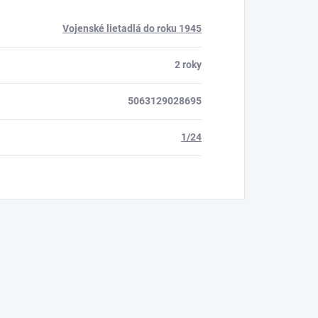
Vojenské lietadlá do roku 1945
2 roky
5063129028695
1/24