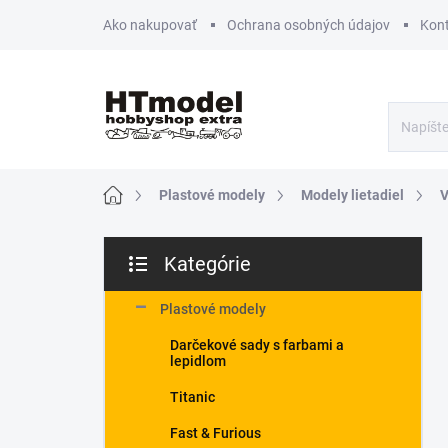
Prejsť
Ako nakupovať
Ochrana osobných údajov
Kon
na
obsah
Domov
Plastové modely
Modely lietadiel
V
B
Kategórie
o
Preskočiť
č
kategórie
n
Plastové modely
ý
Darčekové sady s farbami a
p
lepidlom
a
n
Titanic
e
Fast & Furious
l