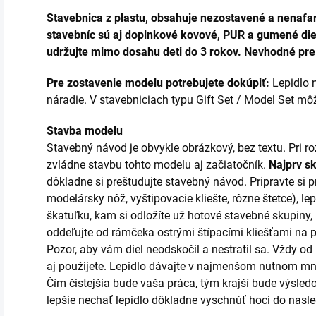
Stavebnica z plastu, obsahuje nezostavené a nenafar
stavebníc sú aj doplnkové kovové, PUR a gumené diel
udržujte mimo dosahu deti do 3 rokov. Nevhodné pre 
Pre zostavenie modelu potrebujete dokúpiť:
Lepidlo n
náradie. V stavebniciach typu Gift Set / Model Set môžu
Stavba modelu
Stavebný návod je obvykle obrázkový, bez textu. Pri 
zvládne stavbu tohto modelu aj začiatočník.
Najprv s
dôkladne si preštudujte stavebný návod. Pripravte si p
modelársky nôž, vyštipovacie kliešte, rôzne štetce), lep
škatuľku, kam si odložíte už hotové stavebné skupiny,
oddeľujte od rámčeka ostrými štípacími kliešťami na
Pozor, aby vám diel neodskočil a nestratil sa. Vždy od
aj použijete. Lepidlo dávajte v najmenšom nutnom mno
Čím čistejšia bude vaša práca, tým krajší bude výsledo
lepšie nechať lepidlo dôkladne vyschnúť hoci do nas