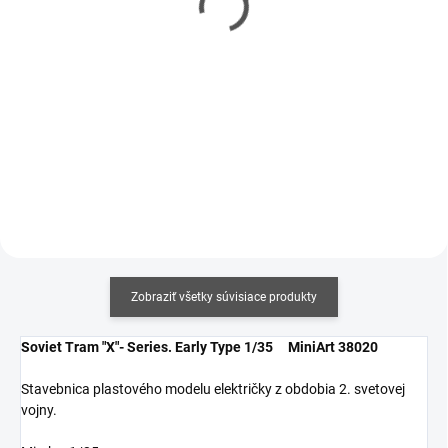
€5,90
€6,20
€4,80 bez DPH
€5,04 bez DPH
Jednotková
Jednotková
€14,75 / 100 ml
€15,50 / 100 ml
cena:
cena:
Do košíka
Do košíka
Zobraziť všetky súvisiace produkty
Soviet Tram "X"- Series. Early Type 1/35 MiniArt 38020
Stavebnica plastového modelu električky z obdobia 2. svetovej
vojny.