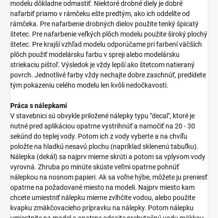
modelu dôkladne odmastiť. Niektoré drobné diely je dobré
nafarbiť priamo v rámčeku ešte predtým, ako ich oddelíte od
rámčeka. Pre nafarbenie drobných dielov použite tenký špicatý
štetec. Pre nafarbenie veľkých plôch modelu použite široký plochý
štetec. Pre krajší vzhľad modelu odporúčame pri farbení väčších
plôch použiť modelársku farbu v spreji alebo modelársku
striekaciu pištoľ. Výsledok je vždy lepší ako štetcom natieraný
povrch. Jednotlivé farby vždy nechajte dobre zaschnúť, predídete
tým pokazeniu celého modelu len kvôli nedočkavosti.
Práca s nálepkami
V stavebnici sú obvykle priložené nálepky typu "decal", ktoré je
nutné pred aplikáciou opatrne vystrihnúť a namočiť na 20 - 30
sekúnd do teplej vody. Potom ich z vody vyberte a na chvíľu
položte na hladkú nesavú plochu (napríklad sklenenú tabuľku).
Nálepka (dekál) sa najprv mierne skrúti a potom sa vplyvom vody
vyrovná. Zhruba po minúte skúste veľmi opatrne pohnúť
nálepkou na nosnom papieri. Ak sa voľne hýbe, môžete ju preniesť
opatrne na požadované miesto na modeli. Najprv miesto kam
chcete umiestniť nálepku mierne zvlhčite vodou, alebo použite
kvapku zmäkčovacieho prípravku na nálepky. Potom nálepku
umiestnite na model a opatrne odsajte prebytočnú vodu mäkkou