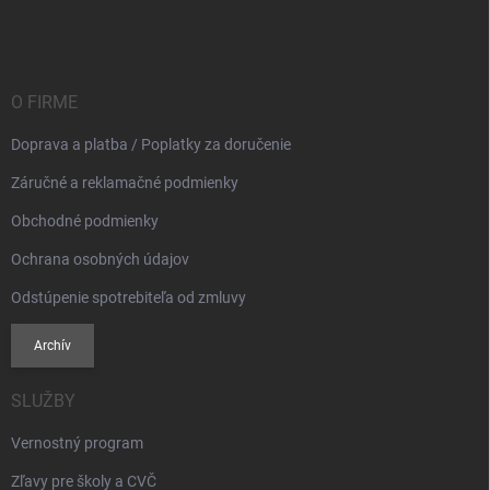
á
p
ä
t
i
O FIRME
e
Doprava a platba / Poplatky za doručenie
Záručné a reklamačné podmienky
Obchodné podmienky
Ochrana osobných údajov
Odstúpenie spotrebiteľa od zmluvy
Archív
SLUŽBY
Vernostný program
Zľavy pre školy a CVČ