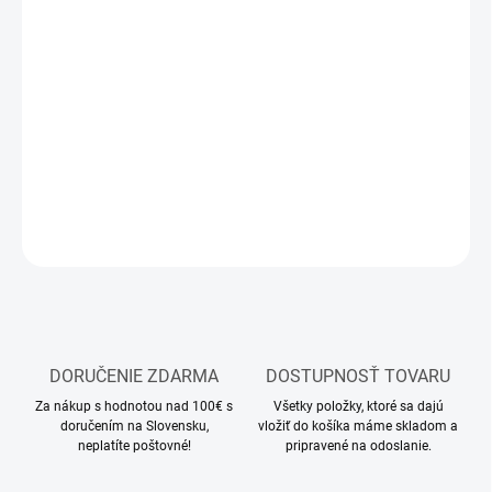
12.8.2026
MOŽNOSTI
DORUČENIA
−
+
Pridať do košíka
DETAILNÉ INFORMÁCIE
OPÝTAŤ SA
STRÁŽIŤ
DORUČENIE ZDARMA
DOSTUPNOSŤ TOVARU
Za nákup s hodnotou nad 100€ s
Všetky položky, ktoré sa dajú
doručením na Slovensku,
vložiť do košíka máme skladom a
neplatíte poštovné!
pripravené na odoslanie.