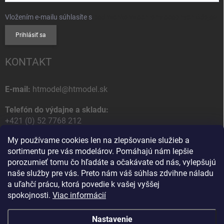
Vložením e-mailu súhlasíte s
podmienkami ochrany osobných údajov
Prihlásiť sa
KONTAKT
E-mail:
htmodel@htmodel.sk
Telefón do výdajne a skladu:
+421 (0) 52 7768 212
My používame cookies len na zlepšovanie služieb a
Poštová / Odberná adresa:
sortimentu pre vás modelárov. Pomáhajú nám lepšie
HT model
porozumieť tomu čo hľadáte a očakávate od nás, vylepšujú
Na letisko 49
naše služby pre vás. Preto nám váš súhlas zdvihne náladu
058 01 Poprad
a uľahčí prácu, ktorá povedie k vašej vyššej
Slovenská Republika
spokojnosti.
Viac informácií
Nastavenie