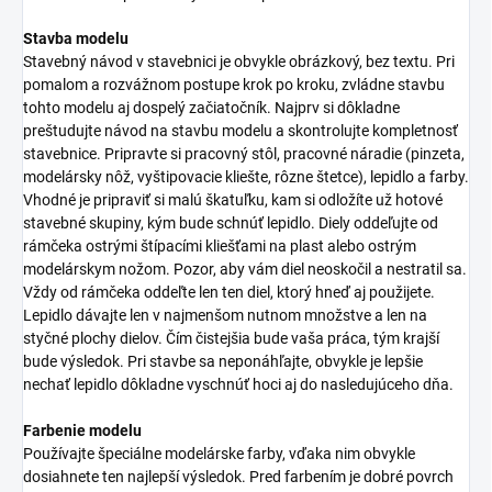
Stavba modelu
Stavebný návod v stavebnici je obvykle obrázkový, bez textu. Pri
pomalom a rozvážnom postupe krok po kroku, zvládne stavbu
tohto modelu aj dospelý začiatočník. Najprv si dôkladne
preštudujte návod na stavbu modelu a skontrolujte kompletnosť
stavebnice. Pripravte si pracovný stôl, pracovné náradie (pinzeta,
modelársky nôž, vyštipovacie kliešte, rôzne štetce), lepidlo a farby.
Vhodné je pripraviť si malú škatuľku, kam si odložíte už hotové
stavebné skupiny, kým bude schnúť lepidlo. Diely oddeľujte od
rámčeka ostrými štípacími kliešťami na plast alebo ostrým
modelárskym nožom. Pozor, aby vám diel neoskočil a nestratil sa.
Vždy od rámčeka oddeľte len ten diel, ktorý hneď aj použijete.
Lepidlo dávajte len v najmenšom nutnom množstve a len na
styčné plochy dielov. Čím čistejšia bude vaša práca, tým krajší
bude výsledok. Pri stavbe sa neponáhľajte, obvykle je lepšie
nechať lepidlo dôkladne vyschnúť hoci aj do nasledujúceho dňa.
Farbenie modelu
Používajte špeciálne modelárske farby, vďaka nim obvykle
dosiahnete ten najlepší výsledok. Pred farbením je dobré povrch