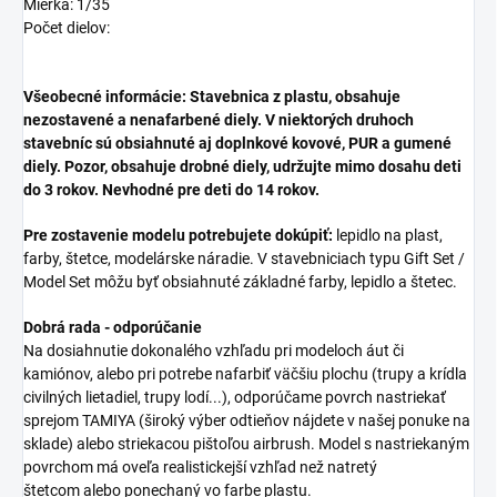
Mierka: 1/35
Počet dielov:
Všeobecné informácie: Stavebnica z plastu, obsahuje
nezostavené a nenafarbené diely. V niektorých druhoch
stavebníc sú obsiahnuté aj doplnkové kovové, PUR a gumené
diely. Pozor, obsahuje drobné diely, udržujte mimo dosahu deti
do 3 rokov. Nevhodné pre deti do 14 rokov.
Pre zostavenie modelu potrebujete dokúpiť:
lepidlo na plast,
farby, štetce, modelárske náradie. V stavebniciach typu Gift Set /
Model Set môžu byť obsiahnuté základné farby, lepidlo a štetec.
Dobrá rada - odporúčanie
Na dosiahnutie dokonalého vzhľadu pri modeloch áut či
kamiónov, alebo pri potrebe nafarbiť väčšiu plochu (trupy a krídla
civilných lietadiel, trupy lodí...), odporúčame povrch nastriekať
sprejom TAMIYA (široký výber odtieňov nájdete v našej ponuke na
sklade) alebo striekacou pištoľou airbrush. Model s nastriekaným
povrchom má oveľa realistickejší vzhľad než natretý
štetcom alebo ponechaný vo farbe plastu.