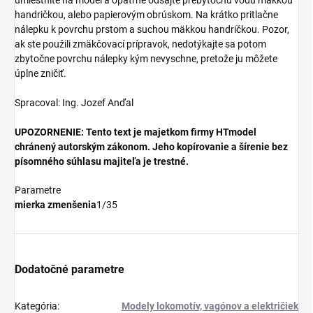
handričkou, alebo papierovým obrúskom. Na krátko pritlačne
nálepku k povrchu prstom a suchou mäkkou handričkou. Pozor,
ak ste použili zmäkčovací prípravok, nedotýkajte sa potom
zbytočne povrchu nálepky kým nevyschne, pretože ju môžete
úplne zničiť.
Spracoval: Ing. Jozef Anďal
UPOZORNENIE: Tento text je majetkom firmy HTmodel
chránený autorským zákonom. Jeho kopírovanie a šírenie bez
písomného súhlasu majiteľa je trestné.
Parametre
mierka zmenšenia
1/35
Dodatočné parametre
Kategória
:
Modely lokomotív, vagónov a električiek