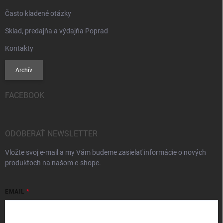
Často kladené otázky
Sklad, predajňa a výdajňa Poprad
Kontakty
Archív
FACEBOOK
ODOBERAŤ NEWSLETTER
Vložte svoj e-mail a my Vám budeme zasielať informácie o nových
produktoch na našom e-shope.
EMAIL