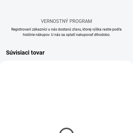
VERNOSTNÝ PROGRAM
Registrovaní zákazníci u nás dostanú zľavu, ktorej výška rastie podľa
histórie nákupov. U nás sa oplatí nakupovať dlhodobo.
Súvisiaci tovar
SKLADOM
SKLADOM
(10 KS)
(5 KS)
Mr Hobby - Gunze Mr.
Mr Hobby - Gunze Mr.
Cement S (40 ml)
Cement SP (40 ml)