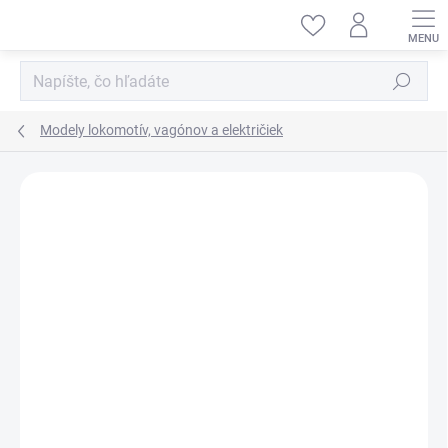
Prejsť
na
obsah
Hľadať
Modely lokomotív, vagónov a električiek
ZNAČKA:
MINIART