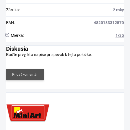
Záruka
:
2 roky
EAN
:
4820183312570
?
Mierka
:
1/35
Diskusia
Buďte prvý, kto napíše príspevok k tejto položke.
Pridať komentár