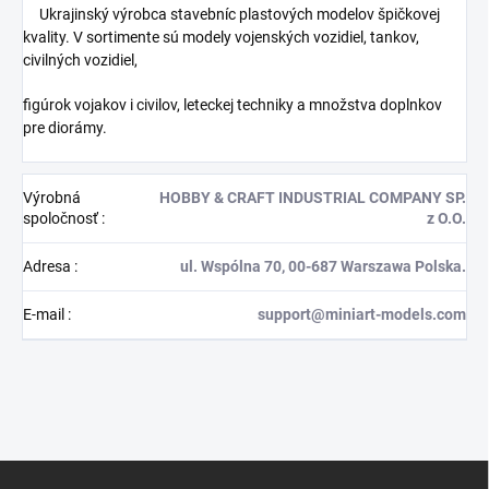
Ukrajinský výrobca stavebníc plastových modelov špičkovej
kvality. V sortimente sú modely vojenských vozidiel, tankov,
civilných vozidiel,
figúrok vojakov i civilov, leteckej techniky a množstva doplnkov
pre diorámy.
Výrobná
HOBBY & CRAFT INDUSTRIAL COMPANY SP.
spoločnosť
:
z O.O.
Adresa
:
ul. Wspólna 70, 00-687 Warszawa Polska.
E-mail
:
support@miniart-models.com
Z