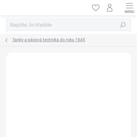
Prejsť
na
obsah
Hľadať
Tanky a pásová technika do roku 1945
ZNAČKA:
TRUMPETER