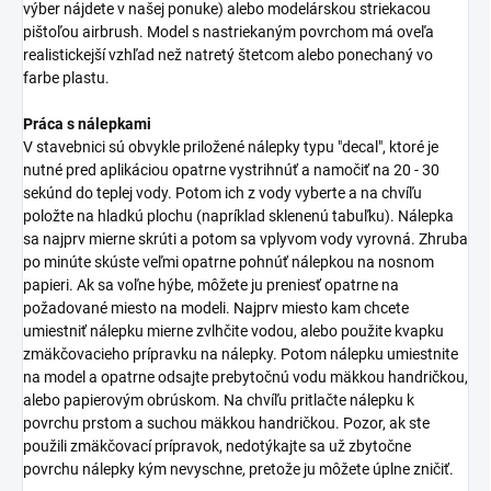
výber nájdete v našej ponuke) alebo modelárskou striekacou
pištoľou airbrush. Model s nastriekaným povrchom má oveľa
realistickejší vzhľad než natretý štetcom alebo ponechaný vo
farbe plastu.
Práca s nálepkami
V stavebnici sú obvykle priložené nálepky typu "decal", ktoré je
nutné pred aplikáciou opatrne vystrihnúť a namočiť na 20 - 30
sekúnd do teplej vody. Potom ich z vody vyberte a na chvíľu
položte na hladkú plochu (napríklad sklenenú tabuľku). Nálepka
sa najprv mierne skrúti a potom sa vplyvom vody vyrovná. Zhruba
po minúte skúste veľmi opatrne pohnúť nálepkou na nosnom
papieri. Ak sa voľne hýbe, môžete ju preniesť opatrne na
požadované miesto na modeli. Najprv miesto kam chcete
umiestniť nálepku mierne zvlhčite vodou, alebo použite kvapku
zmäkčovacieho prípravku na nálepky. Potom nálepku umiestnite
na model a opatrne odsajte prebytočnú vodu mäkkou handričkou,
alebo papierovým obrúskom. Na chvíľu pritlačte nálepku k
povrchu prstom a suchou mäkkou handričkou. Pozor, ak ste
použili zmäkčovací prípravok, nedotýkajte sa už zbytočne
povrchu nálepky kým nevyschne, pretože ju môžete úplne zničiť.