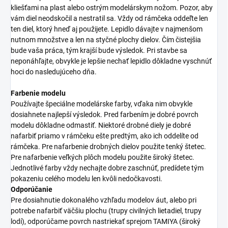
kliešťami na plast alebo ostrým modelárskym nožom. Pozor, aby
vám diel neodskočil a nestratil sa. Vždy od rámčeka oddeľte len
ten diel, ktorý hneď aj použijete. Lepidlo dávajte v najmenšom
nutnom množstve a len na styčné plochy dielov. Čím čistejšia
bude vaša práca, tým krajší bude výsledok. Pri stavbe sa
neponáhľajte, obvykle je lepšie nechať lepidlo dôkladne vyschnúť
hoci do nasledujúceho dňa.
Farbenie modelu
Používajte špeciálne modelárske farby, vďaka nim obvykle
dosiahnete najlepší výsledok. Pred farbením je dobré povrch
modelu dôkladne odmastiť. Niektoré drobné diely je dobré
nafarbiť priamo v rámčeku ešte predtým, ako ich oddelíte od
rámčeka. Pre nafarbenie drobných dielov použite tenký štetec.
Pre nafarbenie veľkých plôch modelu použite široký štetec.
Jednotlivé farby vždy nechajte dobre zaschnúť, predídete tým
pokazeniu celého modelu len kvôli nedočkavosti.
Odporúčanie
Pre dosiahnutie dokonalého vzhľadu modelov áut, alebo pri
potrebe nafarbiť väčšiu plochu (trupy civilných lietadiel, trupy
lodí), odporúčame povrch nastriekať sprejom TAMIYA (široký