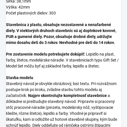
Šírka: 38,1mm
Výška: 42mm
Počet plastových dielov: 303
Stavebnica z plastu, obsahuje nezostavené a nenafarbené
diely. V niektorých druhoch stavebníc sú aj doplnkové kovové,
PUR a gumené diely. Pozor, obsahuje drobné diely, udržujte
mimo dosahu deti do 3 rokov. Nevhodné pre deti do 14 rokov.
Pre zostavenie modelu potrebujete dokúpiť:
Lepidlo na plast,
farby, štetce, modelárske náradie. V stavebniciach typu Gift Set /
Model Set môžu byť aj základné farby, lepidlo a štetec.
Stavba modelu
Stavebný návod je obvykle obrázkový, bez textu. Pri rozvážnom
postupe krok po kroku, zvládne stavbu tohto modelu aj
začiatočník.
Najprv skontrolujte kompletnosť stavebnice
a
dôkladne si preštudujte stavebný návod. Pripravte si pracovný
stôl, pracovné náradie (pinzeta, modelársky nôž, vyštipovacie
kliešte, rôzne štetce), lepidlo a farby. Vhodné je pripraviť si
škatuľku, kam si odložíte už hotové stavebné skupiny, kým bude
schnúť lepidlo. Diely oddeľujte od rámčeka ostrými štípacími