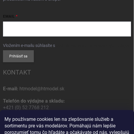
EMAIL
Vložením e-mailu súhlasíte s
podmienkami ochrany osobných údajov
Prihlásiť sa
KONTAKT
E-mail:
htmodel@htmodel.sk
Telefón do výdajne a skladu:
+421 (0) 52 7768 212
My používame cookies len na zlepšovanie služieb a
Poštová / Odberná adresa:
sortimentu pre vás modelárov. Pomáhajú nám lepšie
HT model
porozumieť tomu čo hľadáte a očakávate od nás, vylepšujú
Na letisko 49