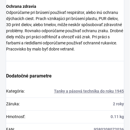
Ochrana zdravia
Odporúčame pri brúsení používať respirátor, alebo inú ochranu
dýchacích ciest. Prach vznikajúci pri brúsení plastu, PUR dielov,
3D print dielov, alebo tmelov, môže neskôr spôsobovať zdravotné
problémy. Rovnako odporúčame používať ochranu zraku. Drobné
diely môžu pri práci odfrknúť a ohroziť váš zrak. Pri práci s
farbami a riedidlami odporúčame používať ochranné rukavice.
Pracovisko by malo byť dobre vetrané.
Dodatočné parametre
Kategória
:
Tanky a pásová technika do roku 1945
Záruka
:
2 roky
Hmotnosť
:
0.11 kg
EAN
:
9580208072036