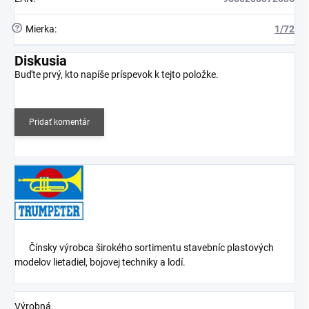
?
Mierka
:
1/72
Diskusia
Buďte prvý, kto napíše príspevok k tejto položke.
Pridať komentár
Čínsky v
ýrobca širokého sortimentu stavebníc plastových
modelov lietadiel, bojovej techniky a lodí.
Výrobná