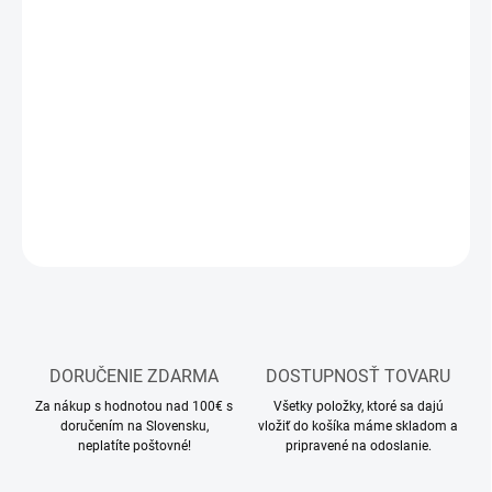
12.8.2026
MOŽNOSTI
DORUČENIA
−
+
Pridať do košíka
DETAILNÉ INFORMÁCIE
OPÝTAŤ SA
STRÁŽIŤ
DORUČENIE ZDARMA
DOSTUPNOSŤ TOVARU
Za nákup s hodnotou nad 100€ s
Všetky položky, ktoré sa dajú
doručením na Slovensku,
vložiť do košíka máme skladom a
neplatíte poštovné!
pripravené na odoslanie.