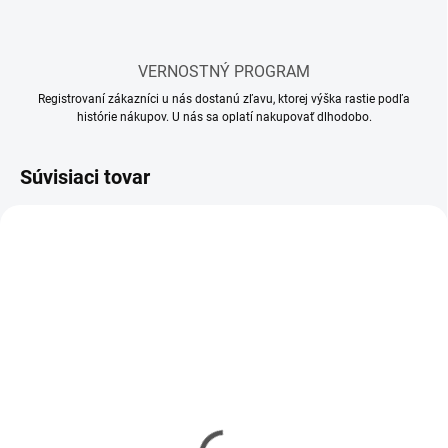
VERNOSTNÝ PROGRAM
Registrovaní zákazníci u nás dostanú zľavu, ktorej výška rastie podľa
histórie nákupov. U nás sa oplatí nakupovať dlhodobo.
Súvisiaci tovar
SKLADOM
SKLADOM
(10 KS)
(58 KS)
Mr Hobby - Gunze Mr.
Lepidlo Tamiya so
Cement S (40 ml)
štetcom 40 ml