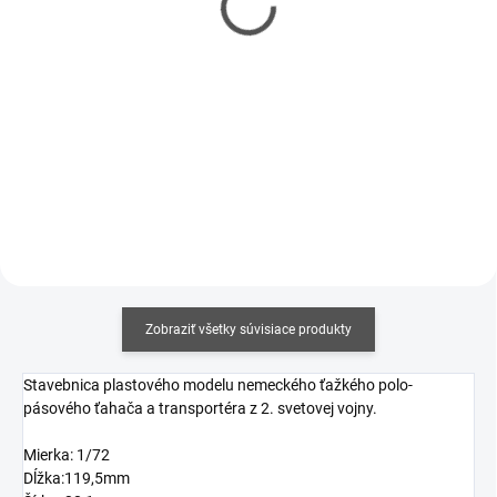
€5,90
€3,50
€4,80 bez DPH
€2,85 bez DPH
Jednotková
Jednotková
€14,75 / 100 ml
€8,75 / 100 ml
cena:
cena:
Do košíka
Do košíka
Zobraziť všetky súvisiace produkty
Stavebnica plastového modelu nemeckého ťažkého polo-
pásového ťahača a transportéra z 2. svetovej vojny.
Mierka: 1/72
Dĺžka:119,5mm