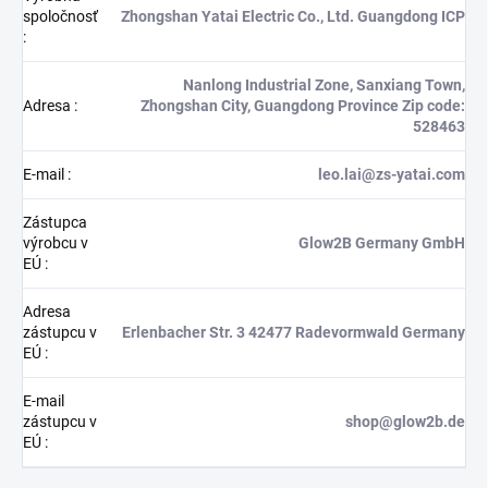
spoločnosť
Zhongshan Yatai Electric Co., Ltd. Guangdong ICP
:
Nanlong Industrial Zone, Sanxiang Town,
Adresa
:
Zhongshan City, Guangdong Province Zip code:
528463
E-mail
:
leo.lai@zs-yatai.com
Zástupca
výrobcu v
Glow2B Germany GmbH
EÚ
:
Adresa
zástupcu v
Erlenbacher Str. 3 42477 Radevormwald Germany
EÚ
:
E-mail
zástupcu v
shop@glow2b.de
EÚ
: