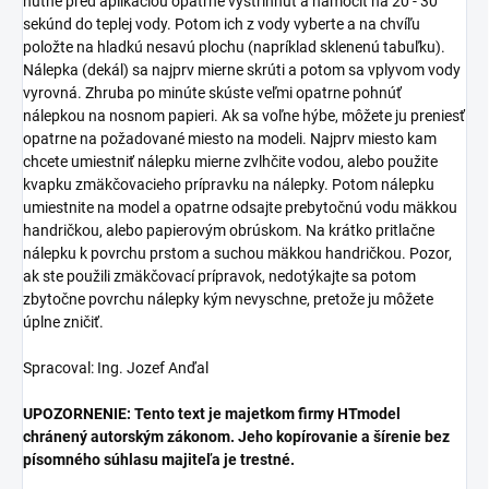
nutné pred aplikáciou opatrne vystrihnúť a namočiť na 20 - 30
sekúnd do teplej vody. Potom ich z vody vyberte a na chvíľu
položte na hladkú nesavú plochu (napríklad sklenenú tabuľku).
Nálepka (dekál) sa najprv mierne skrúti a potom sa vplyvom vody
vyrovná. Zhruba po minúte skúste veľmi opatrne pohnúť
nálepkou na nosnom papieri. Ak sa voľne hýbe, môžete ju preniesť
opatrne na požadované miesto na modeli. Najprv miesto kam
chcete umiestniť nálepku mierne zvlhčite vodou, alebo použite
kvapku zmäkčovacieho prípravku na nálepky. Potom nálepku
umiestnite na model a opatrne odsajte prebytočnú vodu mäkkou
handričkou, alebo papierovým obrúskom. Na krátko pritlačne
nálepku k povrchu prstom a suchou mäkkou handričkou. Pozor,
ak ste použili zmäkčovací prípravok, nedotýkajte sa potom
zbytočne povrchu nálepky kým nevyschne, pretože ju môžete
úplne zničiť.
Spracoval: Ing. Jozef Anďal
UPOZORNENIE: Tento text je majetkom firmy HTmodel
chránený autorským zákonom. Jeho kopírovanie a šírenie bez
písomného súhlasu majiteľa je trestné.