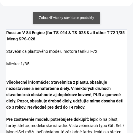
Zobraziť všetky súvisiace produkty
Russian V-84 Engine (for TS-014 & TS-028 & all other T-72 1/35
Meng SPS-028
Stavebnica plastového modelu motora tanku T-72.
Mierka: 1/35
Všeobecné informácie: Stavebnica z plastu, obsahuje
nezostavené a nenafarbené diely. V niektorých druhoch
stavebníc sú obsiahnuté aj doplnkové kovové, PUR a gumené
diely. Pozor, obsahuje drobné diely, udržujte mimo dosahu deti
do 3 rokov. Nevhodné pre deti do 14 rokov.
Pre zostavenie modelu potrebujete dokúpiť:
lepidlo na plast,
farby, štetce, modelárske náradie. V stavebniciach typu Gift Set /
Model Set môžu byť obsiahnuté základné farby, lepidlo a štetec.