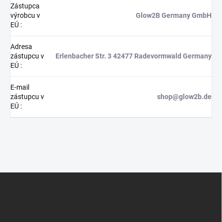
Zástupca
výrobcu v
Glow2B Germany GmbH
EÚ
:
Adresa
zástupcu v
Erlenbacher Str. 3 42477 Radevormwald Germany
EÚ
:
E-mail
zástupcu v
shop@glow2b.de
EÚ
:
Z
á
p
ä
t