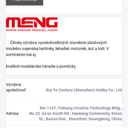
Čínsky výrobca vysokokvalitných stavebníc plastových
modelov vojenskej techniky, lietadiel, motoriek, áut a lodí. V
sortimente má aj
kvalitné modelárske náradie a pomôcky.
Výrobná
spoločnosť
Rui Ye Century (Shenzhen) Hobby Co., Ltd
:
Rm.1107, Yishang Creative Technology Bldg.,
Adresa
:
No.22 Jia'an South Rd., Haiwang Community, Xin'an
St., Bao'an Dist., Shenzhen, Guangdong, China