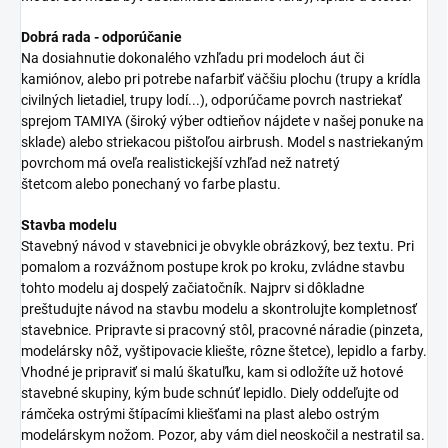
Dobrá rada - odporúčanie
Na dosiahnutie dokonalého vzhľadu pri modeloch áut či
kamiónov, alebo pri potrebe nafarbiť väčšiu plochu (trupy a krídla
civilných lietadiel, trupy lodí...), odporúčame povrch nastriekať
sprejom TAMIYA (široký výber odtieňov nájdete v našej ponuke na
sklade) alebo striekacou pištoľou airbrush. Model s nastriekaným
povrchom má oveľa realistickejší vzhľad než natretý
štetcom alebo ponechaný vo farbe plastu.
Stavba modelu
Stavebný návod v stavebnici je obvykle obrázkový, bez textu. Pri
pomalom a rozvážnom postupe krok po kroku, zvládne stavbu
tohto modelu aj dospelý začiatočník. Najprv si dôkladne
preštudujte návod na stavbu modelu a skontrolujte kompletnosť
stavebnice. Pripravte si pracovný stôl, pracovné náradie (pinzeta,
modelársky nôž, vyštipovacie kliešte, rôzne štetce), lepidlo a farby.
Vhodné je pripraviť si malú škatuľku, kam si odložíte už hotové
stavebné skupiny, kým bude schnúť lepidlo. Diely oddeľujte od
rámčeka ostrými štípacími kliešťami na plast alebo ostrým
modelárskym nožom. Pozor, aby vám diel neoskočil a nestratil sa.