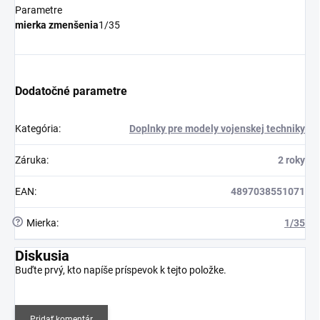
Parametre
mierka zmenšenia
1/35
Dodatočné parametre
Kategória
:
Doplnky pre modely vojenskej techniky
Záruka
:
2 roky
EAN
:
4897038551071
?
Mierka
:
1/35
Diskusia
Buďte prvý, kto napíše príspevok k tejto položke.
Pridať komentár