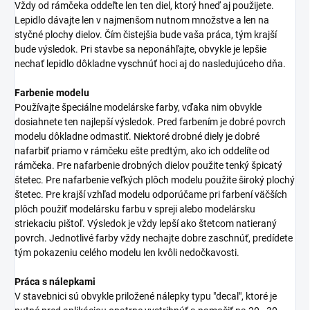
Vždy od rámčeka oddeľte len ten diel, ktorý hneď aj použijete.
Lepidlo dávajte len v najmenšom nutnom množstve a len na
styčné plochy dielov. Čím čistejšia bude vaša práca, tým krajší
bude výsledok. Pri stavbe sa neponáhľajte, obvykle je lepšie
nechať lepidlo dôkladne vyschnúť hoci aj do nasledujúceho dňa.
Farbenie modelu
Používajte špeciálne modelárske farby, vďaka nim obvykle
dosiahnete ten najlepší výsledok. Pred farbením je dobré povrch
modelu dôkladne odmastiť. Niektoré drobné diely je dobré
nafarbiť priamo v rámčeku ešte predtým, ako ich oddelíte od
rámčeka. Pre nafarbenie drobných dielov použite tenký špicatý
štetec. Pre nafarbenie veľkých plôch modelu použite široký plochý
štetec. Pre krajší vzhľad modelu odporúčame pri farbení väčších
plôch použiť modelársku farbu v spreji alebo modelársku
striekaciu pištoľ. Výsledok je vždy lepší ako štetcom natieraný
povrch. Jednotlivé farby vždy nechajte dobre zaschnúť, predídete
tým pokazeniu celého modelu len kvôli nedočkavosti.
Práca s nálepkami
V stavebnici sú obvykle priložené nálepky typu "decal", ktoré je