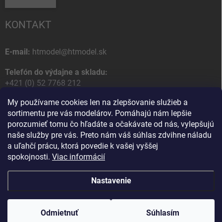
KONTAKT
E-mail:
htmodel@htmodel.sk
Telefón do výdajne a skladu:
+421 (0) 52 7768 212
My používame cookies len na zlepšovanie služieb a
Poštová / Odberná adresa:
sortimentu pre vás modelárov. Pomáhajú nám lepšie
HT model
porozumieť tomu čo hľadáte a očakávate od nás, vylepšujú
Na letisko 49
naše služby pre vás. Preto nám váš súhlas zdvihne náladu
058 01 Poprad
a uľahčí prácu, ktorá povedie k vašej vyššej
Slovenská Republika
spokojnosti.
Viac informácií
Nastavenie
Copyright 2026
HT model
. Všetky práva vyhradené.
Upraviť nastavenie
cookies
Odmietnuť
Ako vám pomôžem?
Súhlasím