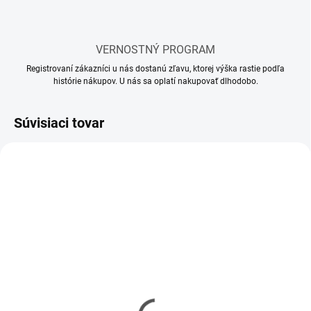
VERNOSTNÝ PROGRAM
Registrovaní zákazníci u nás dostanú zľavu, ktorej výška rastie podľa
histórie nákupov. U nás sa oplatí nakupovať dlhodobo.
Súvisiaci tovar
SKLADOM
SKLADOM
(58 KS)
(16 KS)
Lepidlo Tamiya so
Lepidlo Tamiya so
štetcom 40 ml
štetcom 20 ml