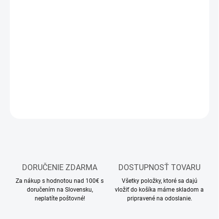
12.8.2026
MOŽNOSTI
DORUČENIA
−
+
Pridať do košíka
DETAILNÉ INFORMÁCIE
OPÝTAŤ SA
STRÁŽIŤ
DORUČENIE ZDARMA
DOSTUPNOSŤ TOVARU
Za nákup s hodnotou nad 100€ s
Všetky položky, ktoré sa dajú
doručením na Slovensku,
vložiť do košíka máme skladom a
neplatíte poštovné!
pripravené na odoslanie.