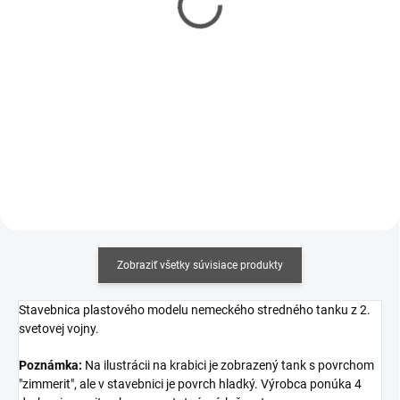
€3,50
€3,10
€2,85 bez DPH
€2,52 bez DPH
Jednotková
Jednotková
€8,75 / 100 ml
€15,50 / 100 ml
cena:
cena:
Do košíka
Do košíka
Zobraziť všetky súvisiace produkty
Stavebnica plastového modelu nemeckého stredného tanku z 2.
svetovej vojny.
Poznámka:
Na ilustrácii na krabici je zobrazený tank s povrchom
"zimmerit", ale v stavebnici je povrch hladký. Výrobca ponúka 4