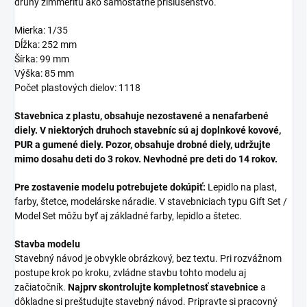
druhy zimmeritu ako samostatné príslušenstvo.
Mierka: 1/35
Dĺžka: 252 mm
Šírka: 99 mm
Výška: 85 mm
Počet plastových dielov: 1118
Stavebnica z plastu, obsahuje nezostavené a nenafarbené
diely. V niektorých druhoch stavebníc sú aj doplnkové kovové,
PUR a gumené diely. Pozor, obsahuje drobné diely, udržujte
mimo dosahu deti do 3 rokov. Nevhodné pre deti do 14 rokov.
Pre zostavenie modelu potrebujete dokúpiť:
Lepidlo na plast,
farby, štetce, modelárske náradie. V stavebniciach typu Gift Set /
Model Set môžu byť aj základné farby, lepidlo a štetec.
Stavba modelu
Stavebný návod je obvykle obrázkový, bez textu. Pri rozvážnom
postupe krok po kroku, zvládne stavbu tohto modelu aj
začiatočník.
Najprv skontrolujte kompletnosť stavebnice
a
dôkladne si preštudujte stavebný návod. Pripravte si pracovný