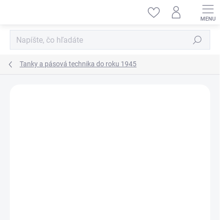
Prejsť
na
obsah
Hľadať
Tanky a pásová technika do roku 1945
ZNAČKA:
MENG-MODEL