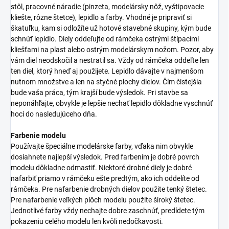
stôl, pracovné náradie (pinzeta, modelársky nôž, vyštipovacie
kliešte, rôzne štetce), lepidlo a farby. Vhodné je pripraviť si
škatuľku, kam si odložíte už hotové stavebné skupiny, kým bude
schnúť lepidlo. Diely oddeľujte od rámčeka ostrými štípacími
kliešťami na plast alebo ostrým modelárskym nožom. Pozor, aby
vám diel neodskočil a nestratil sa. Vždy od rámčeka oddeľte len
ten diel, ktorý hneď aj použijete. Lepidlo dávajte v najmenšom
nutnom množstve a len na styčné plochy dielov. Čím čistejšia
bude vaša práca, tým krajší bude výsledok. Pri stavbe sa
neponáhľajte, obvykle je lepšie nechať lepidlo dôkladne vyschnúť
hoci do nasledujúceho dňa.
Farbenie modelu
Používajte špeciálne modelárske farby, vďaka nim obvykle
dosiahnete najlepší výsledok. Pred farbením je dobré povrch
modelu dôkladne odmastiť. Niektoré drobné diely je dobré
nafarbiť priamo v rámčeku ešte predtým, ako ich oddelíte od
rámčeka. Pre nafarbenie drobných dielov použite tenký štetec.
Pre nafarbenie veľkých plôch modelu použite široký štetec.
Jednotlivé farby vždy nechajte dobre zaschnúť, predídete tým
pokazeniu celého modelu len kvôli nedočkavosti.