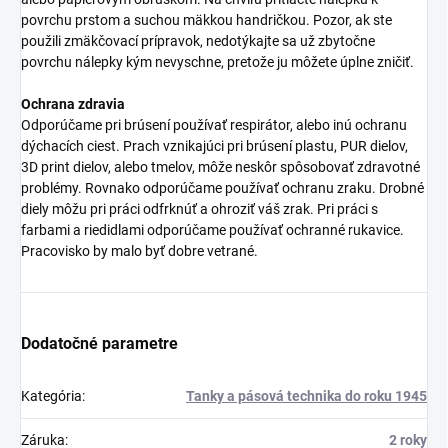
povrchu prstom a suchou mäkkou handričkou. Pozor, ak ste
použili zmäkčovací prípravok, nedotýkajte sa už zbytočne
povrchu nálepky kým nevyschne, pretože ju môžete úplne zničiť.
Ochrana zdravia
Odporúčame pri brúsení používať respirátor, alebo inú ochranu
dýchacích ciest. Prach vznikajúci pri brúsení plastu, PUR dielov,
3D print dielov, alebo tmelov, môže neskôr spôsobovať zdravotné
problémy. Rovnako odporúčame používať ochranu zraku. Drobné
diely môžu pri práci odfrknúť a ohroziť váš zrak. Pri práci s
farbami a riedidlami odporúčame používať ochranné rukavice.
Pracovisko by malo byť dobre vetrané.
Dodatočné parametre
Kategória
:
Tanky a pásová technika do roku 1945
Záruka
:
2 roky