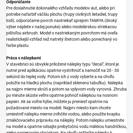
Odporúčanie
Pre dosiahnutie dokonalého vzhľadu modelov áut, alebo pri
potrebe nafarbiť väčšiu plochu (trupy civilných lietadiel, trupy
lodí), odporúčame povrch nastriekať sprejom TAMIYA (široký
výber nájdete v našej ponuke) alebo modelárskou striekacou
pištoľou airbrush. Model s nastriekaným povrchom má oveľa
realistickejší vzhľad než natretý štetcom alebo ponechaný vo
farbe plastu.
Práca s nálepkami
V stavebnici sú obvykle priložené nálepky typu "decal", ktoré je
nutné pred aplikáciou opatrne vystrihnúť a namočiť na 20 - 30
sekúnd do teplej vody. Potom ich z vody vyberte a na chvíľu
položte na hladkú plochu (napríklad sklenenú tabuľku). Nálepka
sa najprv mierne skrúti a potom sa vplyvom vody vyrovná. Zhruba
po minúte skúste veľmi opatrne pohnúť nálepkou na nosnom
papieri. Ak sa voľne hýbe, môžete ju preniesť opatrne na
požadované miesto na modeli. Najprv miesto kam chcete
umiestniť nálepku mierne zvlhčite vodou, alebo použite kvapku
zmäkčovacieho prípravku na nálepky. Potom nálepku umiestnite
na model a opatrne odsajte prebytočnú vodu mäkkou handričkou,
alebo papierovým obrúskom. Na chvíľu pritlačte nálepku k