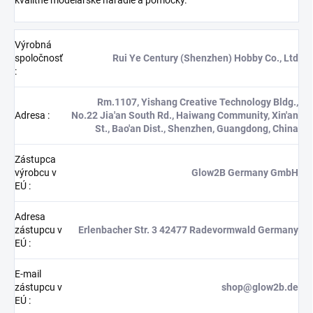
Výrobná
spoločnosť
Rui Ye Century (Shenzhen) Hobby Co., Ltd
:
Rm.1107, Yishang Creative Technology Bldg.,
Adresa
:
No.22 Jia'an South Rd., Haiwang Community, Xin'an
St., Bao'an Dist., Shenzhen, Guangdong, China
Zástupca
výrobcu v
Glow2B Germany GmbH
EÚ
:
Adresa
zástupcu v
Erlenbacher Str. 3 42477 Radevormwald Germany
EÚ
:
E-mail
zástupcu v
shop@glow2b.de
EÚ
: