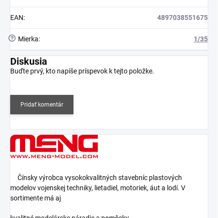
EAN
:
4897038551675
?
Mierka
:
1/35
Diskusia
Buďte prvý, kto napíše príspevok k tejto položke.
Pridať komentár
Čínsky výrobca vysokokvalitných stavebníc plastových
modelov vojenskej techniky, lietadiel, motoriek, áut a lodí. V
sortimente má aj
kvalitné modelárske náradie a pomôcky.