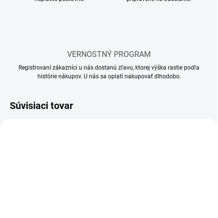
VERNOSTNÝ PROGRAM
Registrovaní zákazníci u nás dostanú zľavu, ktorej výška rastie podľa
histórie nákupov. U nás sa oplatí nakupovať dlhodobo.
Súvisiaci tovar
SKLADOM
SKLADOM
(10 KS)
(60 KS)