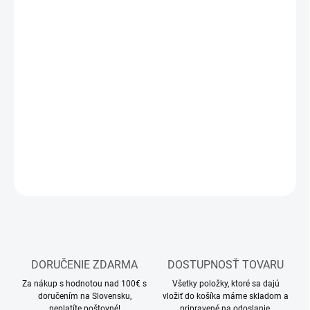
11.8.2026
MOŽNOSTI
DORUČENIA
−
+
Pridať do košíka
Stavebnica plastového modelu lietadla
DETAILNÉ INFORMÁCIE
OPÝTAŤ SA
STRÁŽIŤ
DORUČENIE ZDARMA
DOSTUPNOSŤ TOVARU
Za nákup s hodnotou nad 100€ s
Všetky položky, ktoré sa dajú
doručením na Slovensku,
vložiť do košíka máme skladom a
neplatíte poštovné!
pripravené na odoslanie.