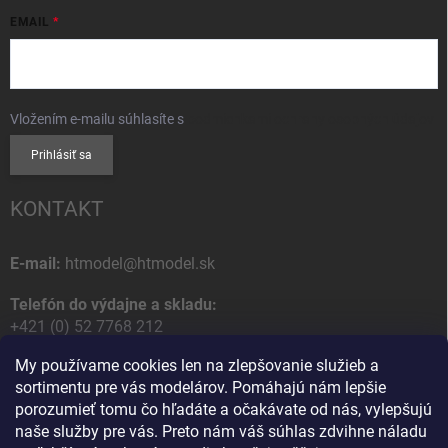
EMAIL
Vložením e-mailu súhlasíte s
podmienkami ochrany osobných údajov
Prihlásiť sa
KONTAKT
E-mail:
htmodel@htmodel.sk
Telefón do výdajne a skladu:
+421 (0) 52 7768 212
My používame cookies len na zlepšovanie služieb a
Poštová / Odberná adresa:
sortimentu pre vás modelárov. Pomáhajú nám lepšie
HT model
porozumieť tomu čo hľadáte a očakávate od nás, vylepšujú
Na letisko 49
naše služby pre vás. Preto nám váš súhlas zdvihne náladu
058 01 Poprad