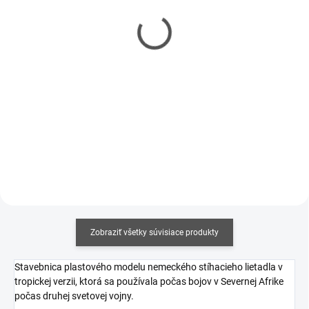
Mr Hobby - Gunze Mr.
Lepidlo Tamiya so
Cement S (40 ml)
štetcom 40 ml
€5,90
€3,50
€4,80 bez DPH
€2,85 bez DPH
Jednotková
Jednotková
€14,75 / 100 ml
€8,75 / 100 ml
cena:
cena:
Do košíka
Do košíka
Zobraziť všetky súvisiace produkty
Stavebnica plastového modelu nemeckého stíhacieho lietadla v
tropickej verzii, ktorá sa používala počas bojov v Severnej Afrike
počas druhej svetovej vojny.