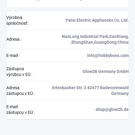
Výrobná
Yatai Electric Appliances Co, Ltd.
spoločnosť
:
NanLong Industrial Park,SanXiang,
Adresa
:
ZhongShan,GuangDong China
E-mail
:
info@hobbyboss.com
Zástupca
Glow2B Germany GmbH
výrobcu v EÚ
:
Adresa
Erlenbacher Str. 3 42477 Radevormwald
zástupcu v EÚ
:
Germany
E-mail
shop@glow2b.de
zástupcu v EÚ
: