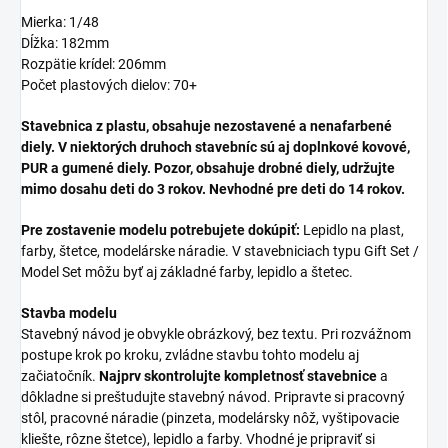
Mierka: 1/48
Dĺžka: 182mm
Rozpätie krídel: 206mm
Počet plastových dielov: 70+
Stavebnica z plastu, obsahuje nezostavené a nenafarbené
diely. V niektorých druhoch stavebníc sú aj doplnkové kovové,
PUR a gumené diely. Pozor, obsahuje drobné diely, udržujte
mimo dosahu deti do 3 rokov. Nevhodné pre deti do 14 rokov.
Pre zostavenie modelu potrebujete dokúpiť:
Lepidlo na plast,
farby, štetce, modelárske náradie. V stavebniciach typu Gift Set /
Model Set môžu byť aj základné farby, lepidlo a štetec.
Stavba modelu
Stavebný návod je obvykle obrázkový, bez textu. Pri rozvážnom
postupe krok po kroku, zvládne stavbu tohto modelu aj
začiatočník.
Najprv skontrolujte kompletnosť stavebnice
a
dôkladne si preštudujte stavebný návod. Pripravte si pracovný
stôl, pracovné náradie (pinzeta, modelársky nôž, vyštipovacie
kliešte, rôzne štetce), lepidlo a farby. Vhodné je pripraviť si