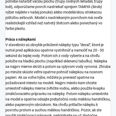
potrebe nafarbiť väčšiu plochu (trupy civilných lietadiel, trupy
lodí), odporúčame povrch nastriekať sprejom TAMIYA (široký
výber nájdete v našej ponuke) alebo modelárskou striekacou
pištoľou airbrush. Model s nastriekaným povrchom má oveľa
realistickejší vzhľad než natretý štetcom alebo ponechaný vo
farbe plastu.
Práca s nálepkami
V stavebnici sú obvykle priložené nálepky typu "decal", ktoré je
nutné pred aplikáciou opatrne vystrihnúť a namočiť na 20 - 30
sekúnd do teplej vody. Potom ich z vody vyberte a na chvíľu
položte na hladkú plochu (napríklad sklenenú tabuľku). Nálepka
sa najprv mierne skrúti a potom sa vplyvom vody vyrovná. Zhruba
po minúte skúste veľmi opatrne pohnúť nálepkou na nosnom
papieri. Ak sa voľne hýbe, môžete ju preniesť opatrne na
požadované miesto na modeli. Najprv miesto kam chcete
umiestniť nálepku mierne zvlhčite vodou, alebo použite kvapku
zmäkčovacieho prípravku na nálepky. Potom nálepku umiestnite
na model a opatrne odsajte prebytočnú vodu mäkkou handričkou,
alebo papierovým obrúskom. Na chvíľu pritlačte nálepku k
povrchu prstom a suchou mäkkou handričkou. Pozor, ak ste
použili zmäkčovací prípravok, nedotýkajte sa už zbytočne