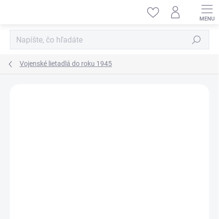
Prejsť
na
obsah
Hľadať
Vojenské lietadlá do roku 1945
ZNAČKA:
HOBBY BOSS