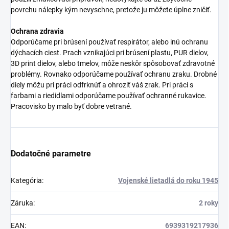
povrchu nálepky kým nevyschne, pretože ju môžete úplne zničiť.
Ochrana zdravia
Odporúčame pri brúsení používať respirátor, alebo inú ochranu
dýchacích ciest. Prach vznikajúci pri brúsení plastu, PUR dielov,
3D print dielov, alebo tmelov, môže neskôr spôsobovať zdravotné
problémy. Rovnako odporúčame používať ochranu zraku. Drobné
diely môžu pri práci odfrknúť a ohroziť váš zrak. Pri práci s
farbami a riedidlami odporúčame používať ochranné rukavice.
Pracovisko by malo byť dobre vetrané.
Dodatočné parametre
Kategória
:
Vojenské lietadlá do roku 1945
Záruka
:
2 roky
EAN
:
6939319217936