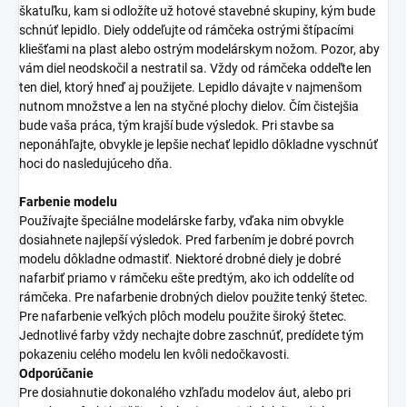
škatuľku, kam si odložíte už hotové stavebné skupiny, kým bude
schnúť lepidlo. Diely oddeľujte od rámčeka ostrými štípacími
kliešťami na plast alebo ostrým modelárskym nožom. Pozor, aby
vám diel neodskočil a nestratil sa. Vždy od rámčeka oddeľte len
ten diel, ktorý hneď aj použijete. Lepidlo dávajte v najmenšom
nutnom množstve a len na styčné plochy dielov. Čím čistejšia
bude vaša práca, tým krajší bude výsledok. Pri stavbe sa
neponáhľajte, obvykle je lepšie nechať lepidlo dôkladne vyschnúť
hoci do nasledujúceho dňa.
Farbenie modelu
Používajte špeciálne modelárske farby, vďaka nim obvykle
dosiahnete najlepší výsledok. Pred farbením je dobré povrch
modelu dôkladne odmastiť. Niektoré drobné diely je dobré
nafarbiť priamo v rámčeku ešte predtým, ako ich oddelíte od
rámčeka. Pre nafarbenie drobných dielov použite tenký štetec.
Pre nafarbenie veľkých plôch modelu použite široký štetec.
Jednotlivé farby vždy nechajte dobre zaschnúť, predídete tým
pokazeniu celého modelu len kvôli nedočkavosti.
Odporúčanie
Pre dosiahnutie dokonalého vzhľadu modelov áut, alebo pri