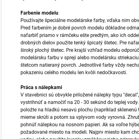
Farbenie modelu
Používajte špeciálne modelárske farby, vďaka nim obvy
Pred farbením je dobré povrch modelu dôkladne odmast
nafarbiť priamo v rámčeku ešte predtým, ako ich odde
drobných dielov použite tenký špicatý štetec. Pre naf
široký plochý štetec. Pre krajší vzhľad modelu odporú
modelársku farbu v spreji alebo modelársku striekaciu 
štetcom natieraný povrch. Jednotlivé farby vždy necha
pokazeniu celého modelu len kvôli nedočkavosti.
Práca s nálepkami
V stavebnici sú obvykle priložené nálepky typu "decal",
vystrihnúť a namočiť na 20 - 30 sekúnd do teplej vody
položte na hladkú nesavú plochu (napríklad sklenenú t
mierne skrúti a potom sa vplyvom vody vyrovná. Zhru
pohnúť nálepkou na nosnom papieri. Ak sa voľne hýbe,
požadované miesto na modeli. Najprv miesto kam chce