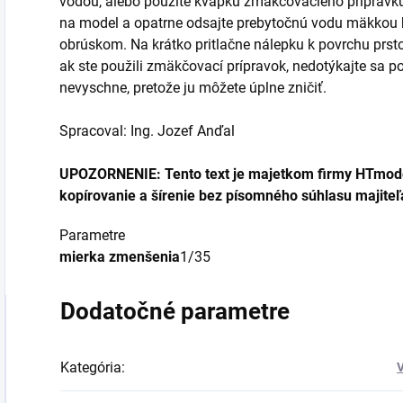
vodou, alebo použite kvapku zmäkčovacieho prípravku
na model a opatrne odsajte prebytočnú vodu mäkkou 
obrúskom. Na krátko pritlačne nálepku k povrchu prs
ak ste použili zmäkčovací prípravok, nedotýkajte sa
nevyschne, pretože ju môžete úplne zničiť.
Spracoval: Ing. Jozef Anďal
UPOZORNENIE: Tento text je majetkom firmy HTmod
kopírovanie a šírenie bez písomného súhlasu majiteľa
Parametre
mierka zmenšenia
1/35
Dodatočné parametre
Kategória
:
V