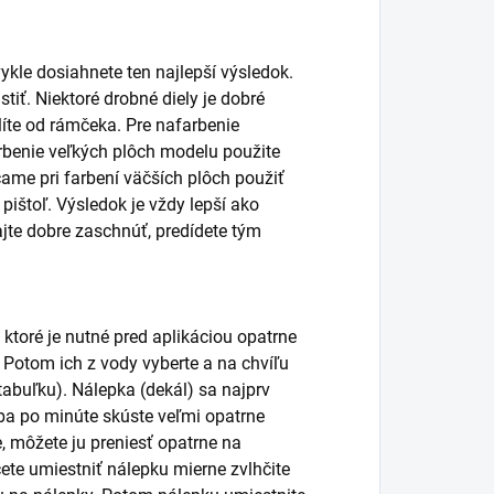
kle dosiahnete ten najlepší výsledok.
iť. Niektoré drobné diely je dobré
líte od rámčeka. Pre nafarbenie
arbenie veľkých plôch modelu použite
čame pri farbení väčších plôch použiť
pištoľ. Výsledok je vždy lepší ako
jte dobre zaschnúť, predídete tým
 ktoré je nutné pred aplikáciou opatrne
. Potom ich z vody vyberte a na chvíľu
abuľku). Nálepka (dekál) sa najprv
ba po minúte skúste veľmi opatrne
 môžete ju preniesť opatrne na
te umiestniť nálepku mierne zvlhčite