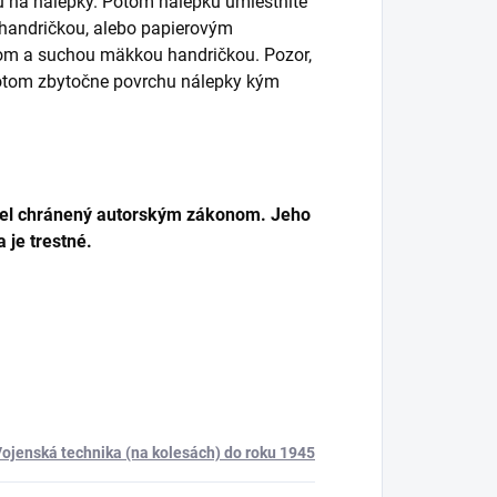
 na nálepky. Potom nálepku umiestnite
handričkou, alebo papierovým
tom a suchou mäkkou handričkou. Pozor,
 potom zbytočne povrchu nálepky kým
el chránený autorským zákonom. Jeho
 je trestné.
ojenská technika (na kolesách) do roku 1945