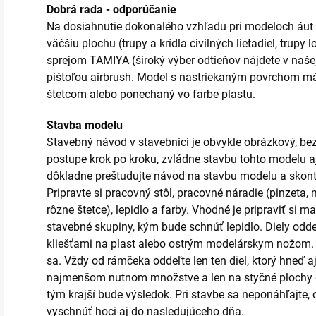
Dobrá rada - odporúčanie
Na dosiahnutie dokonalého vzhľadu pri modeloch áut č
väčšiu plochu (trupy a krídla civilných lietadiel, trupy
sprejom TAMIYA (široký výber odtieňov nájdete v naše
pištoľou airbrush. Model s nastriekaným povrchom má o
štetcom alebo ponechaný vo farbe plastu.
Stavba modelu
Stavebný návod v stavebnici je obvykle obrázkový, b
postupe krok po kroku, zvládne stavbu tohto modelu aj
dôkladne preštudujte návod na stavbu modelu a skont
Pripravte si pracovný stôl, pracovné náradie (pinzeta, 
rôzne štetce), lepidlo a farby. Vhodné je pripraviť si m
stavebné skupiny, kým bude schnúť lepidlo. Diely odd
kliešťami na plast alebo ostrým modelárskym nožom. P
sa. Vždy od rámčeka oddeľte len ten diel, ktorý hneď aj
najmenšom nutnom množstve a len na styčné plochy di
tým krajší bude výsledok. Pri stavbe sa neponáhľajte, 
vyschnúť hoci aj do nasledujúceho dňa.