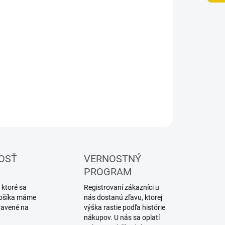
UČENIA
−
+
Pridať do košíka
ILNÉ INFORMÁCIE
OPÝTAŤ SA
STRÁŽIŤ
OSŤ
VERNOSTNÝ
PROGRAM
 ktoré sa
Registrovaní zákazníci u
 košíka máme
nás dostanú zľavu, ktorej
ravené na
výška rastie podľa histórie
nákupov. U nás sa oplatí