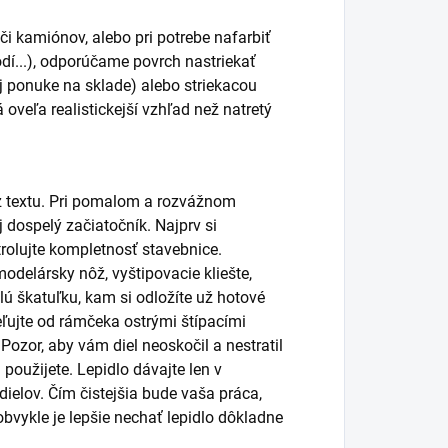
i kamiónov, alebo pri potrebe nafarbiť
 lodí...), odporúčame povrch nastriekať
j ponuke na sklade) alebo striekacou
veľa realistickejší vzhľad než natretý
ez textu. Pri pomalom a rozvážnom
 dospelý začiatočník. Najprv si
rolujte kompletnosť stavebnice.
modelársky nôž, vyštipovacie kliešte,
alú škatuľku, kam si odložíte už hotové
eľujte od rámčeka ostrými štípacími
ozor, aby vám diel neoskočil a nestratil
 použijete. Lepidlo dávajte len v
elov. Čím čistejšia bude vaša práca,
obvykle je lepšie nechať lepidlo dôkladne