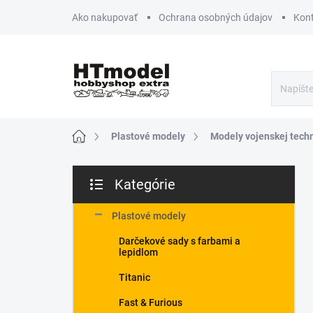
Prejsť
Ako nakupovať
Ochrana osobných údajov
Kon
na
obsah
Domov
Plastové modely
Modely vojenskej tech
B
Kategórie
o
Preskočiť
č
kategórie
n
Plastové modely
ý
Darčekové sady s farbami a
p
lepidlom
a
n
Titanic
e
Fast & Furious
l