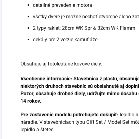
detailné prevedenie motora
všetky dvere je možné nechať otvorené alebo za
2 typy rakiet: 28cm WK Spr & 32cm WK Flamm
dekály pre 2 verzie kamufláže
Obsahuje aj fotoleptané kovové diely.
Všeobecné informácie: Stavebnica z plastu, obsahuj
niektorých druhoch stavebníc sú obsiahnuté aj dopl
Pozor, obsahuje drobné diely, udržujte mimo dosahu 
14 rokov.
Pre zostavenie modelu potrebujete dokúpiť:
lepidlo n
náradie. V stavebniciach typu Gift Set / Model Set mô
lepidlo a štetec.