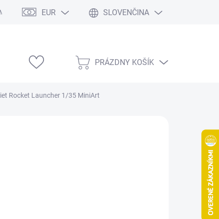
EUR
SLOVENČINA
Modelárske výstavy
PRÁZDNY KOŠÍK
NÁKUPNÝ
KOŠÍK
iet Rocket Launcher 1/35 MiniArt
49,60
/ ks
,33 bez DPH
otková
LADOM
(1 KS)
:
EME DORUČIŤ
8.2026
NOSTI