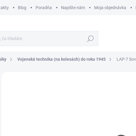
takty
Blog
Poradňa
Napíšte nám
Moja objednávka
Hľadať
niky
Vojenská technika (na kolesách) do roku 1945
LAP-7 Sov
ZNAČKA:
MINIART
€
€40
Jedn
SK
cena
MÔŽ
DO:
10.
MOŽ