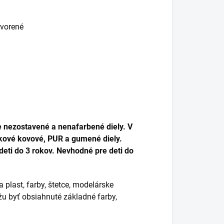
tvorené
e nezostavené a nenafarbené diely. V
nkové kovové, PUR a gumené diely.
deti do 3 rokov. Nevhodné pre deti do
a plast, farby, štetce, modelárske
žu byť obsiahnuté základné farby,