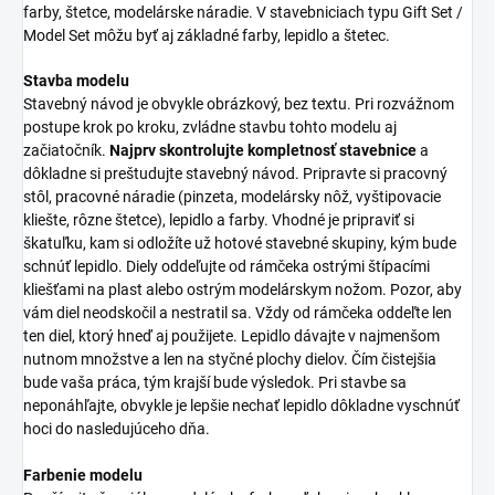
farby, štetce, modelárske náradie. V stavebniciach typu Gift Set /
Model Set môžu byť aj základné farby, lepidlo a štetec.
Stavba modelu
Stavebný návod je obvykle obrázkový, bez textu. Pri rozvážnom
postupe krok po kroku, zvládne stavbu tohto modelu aj
začiatočník.
Najprv skontrolujte kompletnosť stavebnice
a
dôkladne si preštudujte stavebný návod. Pripravte si pracovný
stôl, pracovné náradie (pinzeta, modelársky nôž, vyštipovacie
kliešte, rôzne štetce), lepidlo a farby. Vhodné je pripraviť si
škatuľku, kam si odložíte už hotové stavebné skupiny, kým bude
schnúť lepidlo. Diely oddeľujte od rámčeka ostrými štípacími
kliešťami na plast alebo ostrým modelárskym nožom. Pozor, aby
vám diel neodskočil a nestratil sa. Vždy od rámčeka oddeľte len
ten diel, ktorý hneď aj použijete. Lepidlo dávajte v najmenšom
nutnom množstve a len na styčné plochy dielov. Čím čistejšia
bude vaša práca, tým krajší bude výsledok. Pri stavbe sa
neponáhľajte, obvykle je lepšie nechať lepidlo dôkladne vyschnúť
hoci do nasledujúceho dňa.
Farbenie modelu