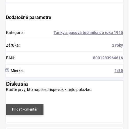
Dodatočné parametre
Kategória
:
Tanky a pásová technika do roku 1945
Záruka
:
2 roky
EAN
:
8001283964616
?
Mierka
:
1/35
Diskusia
Buďte prvý, kto napíše príspevok k tejto položke.
Pridať komentár