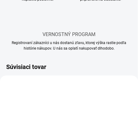
VERNOSTNÝ PROGRAM
Registrovaní zákazníci u nás dostanú zľavu, ktorej výška rastie podľa
histórie nákupov. U nás sa oplatí nakupovať dlhodobo.
Súvisiaci tovar
SKLADOM
SKLADOM
(65 KS)
(112 KS)