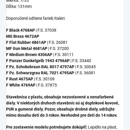
Mierka: 1/35
Dĺžka: 131mm
Doporučené odtiene farieb Italeri:
F Black 4768AP
| F.S. 37038
MG Brass 4672AP
F Flat Rubber 4861AP
| F.S. 26081
MF Gun Metal 4681AP
| F.S. 37200
F Medium Brown 4306AP
| F.S. 30111
F Panzer Dunkelgelb 1943 4796AP
| F.S. 33440
F Pz. Schokobraun RAL 8017 4797AP
| F.S. 30045
F Pz. Schwarzgrau RAL 7021 4795AP
| F.S. 36081
F Rust 4675AP
| F.S. 30109
F White 4769AP
| F.S. 37875
Stavebnica z plastu, obsahuje nezostavené a nenafarbené
diely. V niektorých druhoch stavebníc sú aj doplnkové kovové,
PUR a gumené diely. Pozor, obsahuje drobné diely, udržujte
mimo dosahu deti do 3 rokov. Nevhodné pre deti do 14 rokov.
Pre zostavenie modelu potrebujete dokúpiť:
Lepidlo na plast,