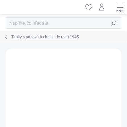
Prejsť
na
obsah
Hľadať
Tanky a pásová technika do roku 1945
ZNAČKA:
ITALERI