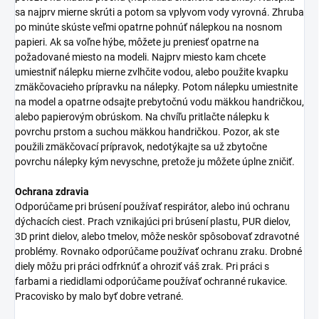
sa najprv mierne skrúti a potom sa vplyvom vody vyrovná. Zhruba
po minúte skúste veľmi opatrne pohnúť nálepkou na nosnom
papieri. Ak sa voľne hýbe, môžete ju preniesť opatrne na
požadované miesto na modeli. Najprv miesto kam chcete
umiestniť nálepku mierne zvlhčite vodou, alebo použite kvapku
zmäkčovacieho prípravku na nálepky. Potom nálepku umiestnite
na model a opatrne odsajte prebytočnú vodu mäkkou handričkou,
alebo papierovým obrúskom. Na chvíľu pritlačte nálepku k
povrchu prstom a suchou mäkkou handričkou. Pozor, ak ste
použili zmäkčovací prípravok, nedotýkajte sa už zbytočne
povrchu nálepky kým nevyschne, pretože ju môžete úplne zničiť.
Ochrana zdravia
Odporúčame pri brúsení používať respirátor, alebo inú ochranu
dýchacích ciest. Prach vznikajúci pri brúsení plastu, PUR dielov,
3D print dielov, alebo tmelov, môže neskôr spôsobovať zdravotné
problémy. Rovnako odporúčame používať ochranu zraku. Drobné
diely môžu pri práci odfrknúť a ohroziť váš zrak. Pri práci s
farbami a riedidlami odporúčame používať ochranné rukavice.
Pracovisko by malo byť dobre vetrané.