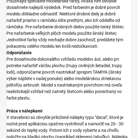
Používajte špeciálne modelárske farby, vďaka nim obvykle
dosiahnete najlepší výsledok. Pred farbením je dobré povrch
modelu dôkladne odmastiť. Niektoré drobné diely je dobré
nafarbiť priamo v rámčeku ešte predtým, ako ich oddelíte od
rámčeka. Pre nafarbenie drobných dielov použite tenký štetec.
Pre nafarbenie veľkých plôch modelu použite široký štetec.
Jednotlivé farby vždy nechajte dobre zaschnúť, predídete tým
pokazeniu celého modelu len kvôli nedočkavosti.
Odporúčanie
Pre dosiahnutie dokonalého vzhľadu modelov áut, alebo pri
potrebe nafarbiť väčšiu plochu (trupy civilných lietadiel, trupy
lodí), odporúčame povrch nastriekať sprejom TAMIYA (široký
výber nájdete v našej ponuke) alebo modelárskou striekacou
pištoľou airbrush. Model s nastriekaným povrchom má oveľa
realistickejší vzhľad než natretý štetcom alebo ponechaný vo
farbe plastu.
Práca s nálepkami
V stavebnici sú obvykle priložené nálepky typu "decal", ktoré je
nutné pred aplikáciou opatrne vystrihnúť a namočiť na 20 - 30
sekúnd do teplej vody. Potom ich z vody vyberte a na chvíľu
položte na hladkú plochu (napríklad sklenenú tabuľku). Nálepka