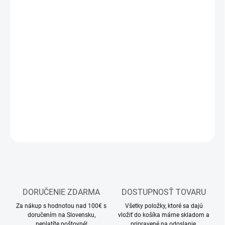
12.8.2026
MOŽNOSTI
DORUČENIA
−
+
Pridať do košíka
Stavebnica plastového modelu vojenského vozidla
DETAILNÉ INFORMÁCIE
OPÝTAŤ SA
STRÁŽIŤ
DORUČENIE ZDARMA
DOSTUPNOSŤ TOVARU
Za nákup s hodnotou nad 100€ s
Všetky položky, ktoré sa dajú
doručením na Slovensku,
vložiť do košíka máme skladom a
neplatíte poštovné!
pripravené na odoslanie.