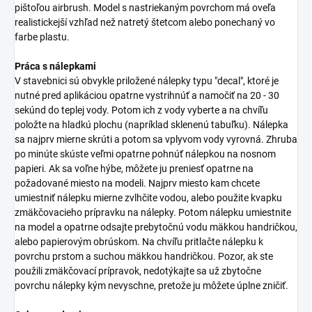
pištoľou airbrush. Model s nastriekaným povrchom má oveľa
realistickejší vzhľad než natretý štetcom alebo ponechaný vo
farbe plastu.
Práca s nálepkami
V stavebnici sú obvykle priložené nálepky typu "decal", ktoré je
nutné pred aplikáciou opatrne vystrihnúť a namočiť na 20 - 30
sekúnd do teplej vody. Potom ich z vody vyberte a na chvíľu
položte na hladkú plochu (napríklad sklenenú tabuľku). Nálepka
sa najprv mierne skrúti a potom sa vplyvom vody vyrovná. Zhruba
po minúte skúste veľmi opatrne pohnúť nálepkou na nosnom
papieri. Ak sa voľne hýbe, môžete ju preniesť opatrne na
požadované miesto na modeli. Najprv miesto kam chcete
umiestniť nálepku mierne zvlhčite vodou, alebo použite kvapku
zmäkčovacieho prípravku na nálepky. Potom nálepku umiestnite
na model a opatrne odsajte prebytočnú vodu mäkkou handričkou,
alebo papierovým obrúskom. Na chvíľu pritlačte nálepku k
povrchu prstom a suchou mäkkou handričkou. Pozor, ak ste
použili zmäkčovací prípravok, nedotýkajte sa už zbytočne
povrchu nálepky kým nevyschne, pretože ju môžete úplne zničiť.