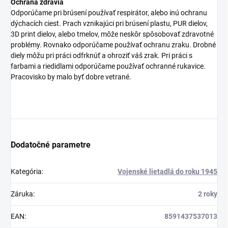
Ochrana zdravia
Odporúčame pri brúsení používať respirátor, alebo inú ochranu
dýchacích ciest. Prach vznikajúci pri brúsení plastu, PUR dielov,
3D print dielov, alebo tmelov, môže neskôr spôsobovať zdravotné
problémy. Rovnako odporúčame používať ochranu zraku. Drobné
diely môžu pri práci odfrknúť a ohroziť váš zrak. Pri práci s
farbami a riedidlami odporúčame používať ochranné rukavice.
Pracovisko by malo byť dobre vetrané.
Dodatočné parametre
Kategória
:
Vojenské lietadlá do roku 1945
Záruka
:
2 roky
EAN
:
8591437537013