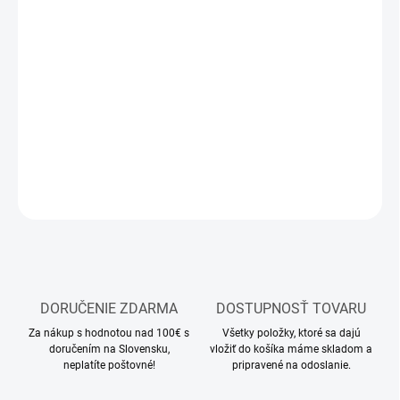
MOŽNOSTI
DORUČENIA
−
+
Pridať do košíka
Stavebnica plastového modelu lietadla
DETAILNÉ INFORMÁCIE
OPÝTAŤ SA
STRÁŽIŤ
DORUČENIE ZDARMA
DOSTUPNOSŤ TOVARU
Za nákup s hodnotou nad 100€ s
Všetky položky, ktoré sa dajú
doručením na Slovensku,
vložiť do košíka máme skladom a
neplatíte poštovné!
pripravené na odoslanie.