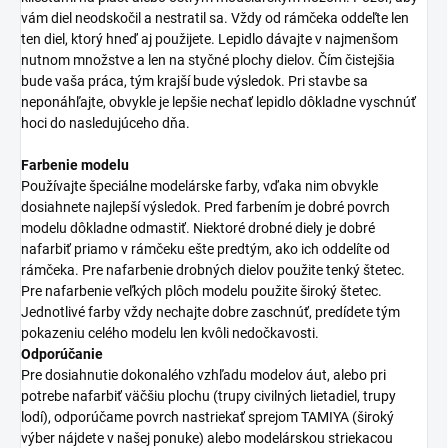
vám diel neodskočil a nestratil sa. Vždy od rámčeka oddeľte len
ten diel, ktorý hneď aj použijete. Lepidlo dávajte v najmenšom
nutnom množstve a len na styčné plochy dielov. Čím čistejšia
bude vaša práca, tým krajší bude výsledok. Pri stavbe sa
neponáhľajte, obvykle je lepšie nechať lepidlo dôkladne vyschnúť
hoci do nasledujúceho dňa.
Farbenie modelu
Používajte špeciálne modelárske farby, vďaka nim obvykle
dosiahnete najlepší výsledok. Pred farbením je dobré povrch
modelu dôkladne odmastiť. Niektoré drobné diely je dobré
nafarbiť priamo v rámčeku ešte predtým, ako ich oddelíte od
rámčeka. Pre nafarbenie drobných dielov použite tenký štetec.
Pre nafarbenie veľkých plôch modelu použite široký štetec.
Jednotlivé farby vždy nechajte dobre zaschnúť, predídete tým
pokazeniu celého modelu len kvôli nedočkavosti.
Odporúčanie
Pre dosiahnutie dokonalého vzhľadu modelov áut, alebo pri
potrebe nafarbiť väčšiu plochu (trupy civilných lietadiel, trupy
lodí), odporúčame povrch nastriekať sprejom TAMIYA (široký
výber nájdete v našej ponuke) alebo modelárskou striekacou