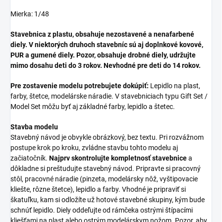
Mierka: 1/48
Stavebnica z plastu, obsahuje nezostavené a nenafarbené
diely. V niektorých druhoch stavebníc sú aj doplnkové kovové,
PUR a gumené diely. Pozor, obsahuje drobné diely, udržujte
mimo dosahu deti do 3 rokov. Nevhodné pre deti do 14 rokov.
Pre zostavenie modelu potrebujete dokúpiť:
Lepidlo na plast,
farby, štetce, modelárske náradie. V stavebniciach typu Gift Set /
Model Set môžu byť aj základné farby, lepidlo a štetec.
Stavba modelu
Stavebný návod je obvykle obrázkový, bez textu. Pri rozvážnom
postupe krok po kroku, zvládne stavbu tohto modelu aj
začiatočník.
Najprv skontrolujte kompletnosť stavebnice
a
dôkladne si preštudujte stavebný návod. Pripravte si pracovný
stôl, pracovné náradie (pinzeta, modelársky nôž, vyštipovacie
kliešte, rôzne štetce), lepidlo a farby. Vhodné je pripraviť si
škatuľku, kam si odložíte už hotové stavebné skupiny, kým bude
schnúť lepidlo. Diely oddeľujte od rámčeka ostrými štípacími
kliešťami na plast alebo ostrým modelárskym nožom. Pozor, aby