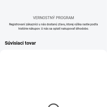
VERNOSTNÝ PROGRAM
Registrovaní zákazníci u nás dostanú zľavu, ktorej výška rastie podľa
histórie nákupov. U nás sa oplatí nakupovať dlhodobo.
Súvisiaci tovar
SKLADOM
SKLADOM
(11 KS)
(5 KS)
Mr Hobby - Gunze Mr.
Mr Hobby - Gunze Mr.
Cement S (40 ml)
Cement SP (40 ml)