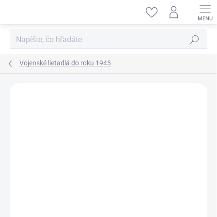
Prejsť
na
obsah
Hľadať
Vojenské lietadlá do roku 1945
ZNAČKA:
EDUARD