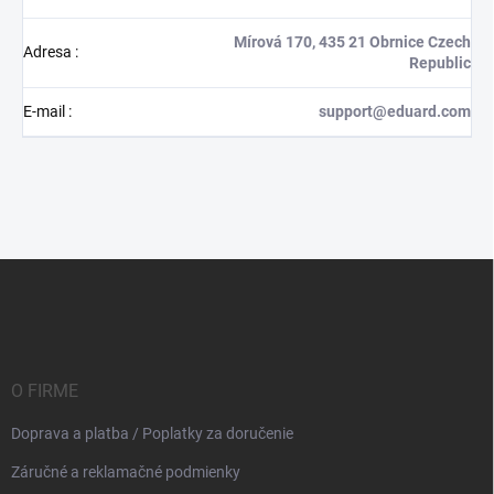
Mírová 170, 435 21 Obrnice Czech
Adresa
:
Republic
E-mail
:
support@eduard.com
Z
á
p
ä
t
i
O FIRME
e
Doprava a platba / Poplatky za doručenie
Záručné a reklamačné podmienky