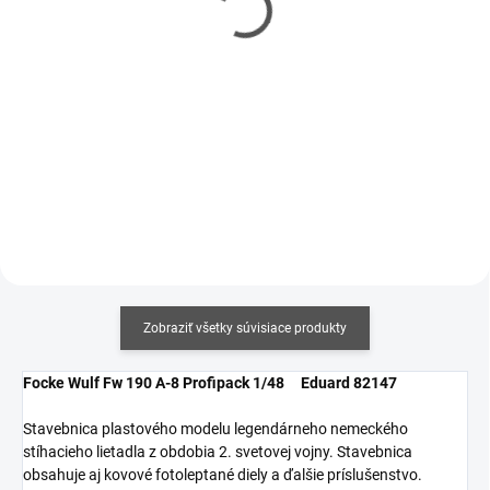
€5,90
€6,20
€4,80 bez DPH
€5,04 bez DPH
Jednotková
Jednotková
€14,75 / 100 ml
€15,50 / 100 ml
cena:
cena:
Do košíka
Do košíka
Zobraziť všetky súvisiace produkty
Focke Wulf Fw 190 A-8 Profipack 1/48 Eduard 82147
Stavebnica plastového modelu legendárneho nemeckého
stíhacieho lietadla z obdobia 2. svetovej vojny. Stavebnica
obsahuje aj kovové fotoleptané diely a ďalšie príslušenstvo.