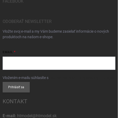
FACEBOOK
ODOBERAŤ NEWSLETTER
Vložte svoj e-mail a my Vám budeme zasielať informácie o nových
produktoch na našom e-shope.
EMAIL
Vložením e-mailu súhlasíte s
podmienkami ochrany osobných údajov
Prihlásiť sa
KONTAKT
E-mail:
htmodel@htmodel.sk