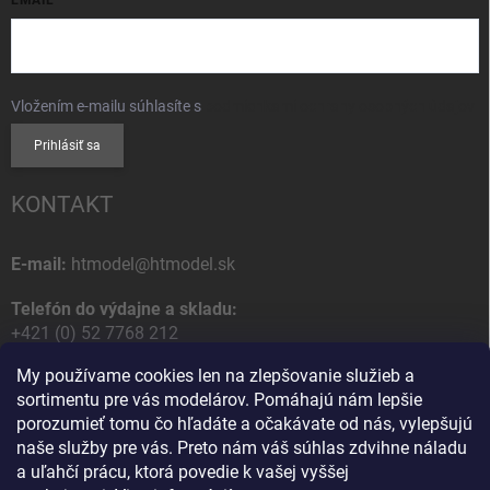
Vložením e-mailu súhlasíte s
podmienkami ochrany osobných údajov
Prihlásiť sa
KONTAKT
E-mail:
htmodel@htmodel.sk
Telefón do výdajne a skladu:
+421 (0) 52 7768 212
My používame cookies len na zlepšovanie služieb a
Poštová / Odberná adresa:
sortimentu pre vás modelárov. Pomáhajú nám lepšie
HT model
porozumieť tomu čo hľadáte a očakávate od nás, vylepšujú
Na letisko 49
naše služby pre vás. Preto nám váš súhlas zdvihne náladu
058 01 Poprad
a uľahčí prácu, ktorá povedie k vašej vyššej
Slovenská Republika