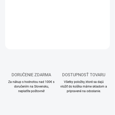
−
+
Pridať do košíka
Modelárske akrylové farby Vallejo
DETAILNÉ INFORMÁCIE
OPÝTAŤ SA
STRÁŽIŤ
DORUČENIE ZDARMA
DOSTUPNOSŤ TOVARU
Za nákup s hodnotou nad 100€ s
Všetky položky, ktoré sa dajú
doručením na Slovensku,
vložiť do košíka máme skladom a
neplatíte poštovné!
pripravené na odoslanie.