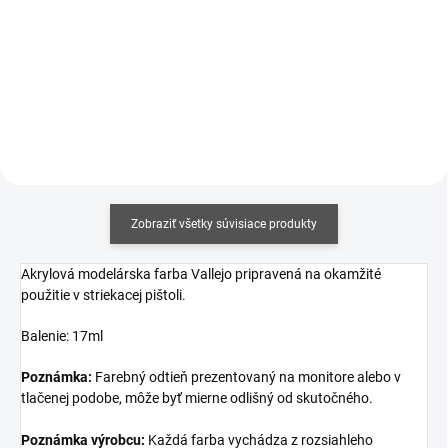
Jednotková
€12,19 / 100 ml
Jednotková
€17,06 / 100 ml
cena:
cena:
Detail
Do košíka
Zobraziť všetky súvisiace produkty
Akrylová modelárska farba Vallejo pripravená na okamžité
použitie v striekacej pištoli.
Balenie: 17ml
Poznámka:
Farebný odtieň prezentovaný na monitore alebo v
tlačenej podobe, môže byť mierne odlišný od skutočného.
Poznámka výrobcu:
Každá farba vychádza z rozsiahleho