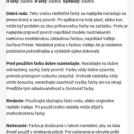
H vety:
žiadne.
R vety:
žiadne.
Symboly:
žiadne.
Dobrá rada:
Tieto vodou riediteľné farby sa najlepšie nanášajú na
jemne drsný a savý povrch. Pri aplikácii na holý plast, alebo kov,
môže byť problém so zlou priľnavosťou farby na začiatku. Preto je
najlepšie pripraviť povrch napríklad modelu nastriekaním
niektorou modelárskou základnou farbou, napríklad Vallejo
Surface Primer. Následná práca s farbou Vallejo Air je následne
podstatne pohodlnejšia a výsledok úplne dokonalý.
Pred použitím farbu dobre rozmiešajte.
Nanášajte na dobre
odmastený, suchý, čistý povrch. Farbu vždy dobre uzavrite,
pretože prístupom vzduchu zasychá. Vrchnák nádobky vždy
utrite dosucha, nenechajte zaschnúť zvyšky farby ani na okraji.
Predĺžite tým skladovateľnosť a životnosť farby.
Riedenie:
Používajte obyčajnú čistú vodu, alebo originálne
riedidlo Vallejo. Pri použití iného riedidla môže dôjsť k
znehodnoteniu farby.
Natieranie:
Farba je dodávaná v takom nariedení, aby sa dala
ihneď použiť v striekacej pištoli. Pre natieranie je obvykle príliš