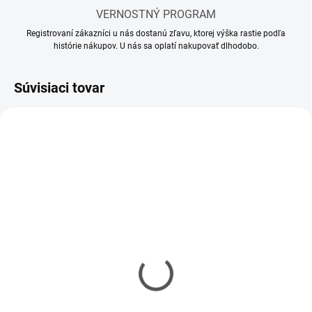
VERNOSTNÝ PROGRAM
Registrovaní zákazníci u nás dostanú zľavu, ktorej výška rastie podľa
histórie nákupov. U nás sa oplatí nakupovať dlhodobo.
Súvisiaci tovar
MOMENTÁLNE NEDOSTUPNÉ
SKLADOM
(1 KS)
Riedidlo Vallejo Airbrush
Riedidlo Vallejo Model
Thinner 32ml
Air 17ml
€3,90
€2,90
€3,17 bez DPH
€2,36 bez DPH