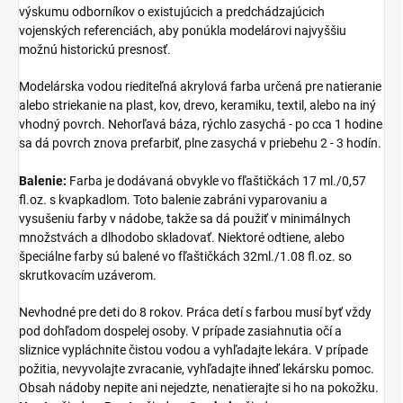
výskumu odborníkov o existujúcich a predchádzajúcich
vojenských referenciách, aby ponúkla modelárovi najvyššiu
možnú historickú presnosť.
Modelárska vodou riediteľná akrylová farba určená pre natieranie
alebo striekanie na plast, kov, drevo, keramiku, textil, alebo na iný
vhodný povrch. Nehorľavá báza, rýchlo zasychá - po cca 1 hodine
sa dá povrch znova prefarbiť, plne zasychá v priebehu 2 - 3 hodín.
Balenie:
Farba je dodávaná obvykle vo fľaštičkách 17 ml./0,57
fl.oz. s kvapkadlom. Toto balenie zabráni vyparovaniu a
vysušeniu farby v nádobe, takže sa dá použiť v minimálnych
množstvách a dlhodobo skladovať. Niektoré odtiene, alebo
špeciálne farby sú balené vo fľaštičkách 32ml./1.08 fl.oz. so
skrutkovacím uzáverom.
Nevhodné pre deti do 8 rokov. Práca detí s farbou musí byť vždy
pod dohľadom dospelej osoby. V prípade zasiahnutia očí a
sliznice vypláchnite čistou vodou a vyhľadajte lekára. V prípade
požitia, nevyvolajte zvracanie, vyhľadajte ihneď lekársku pomoc.
Obsah nádoby nepite ani nejedzte, nenatierajte si ho na pokožku.