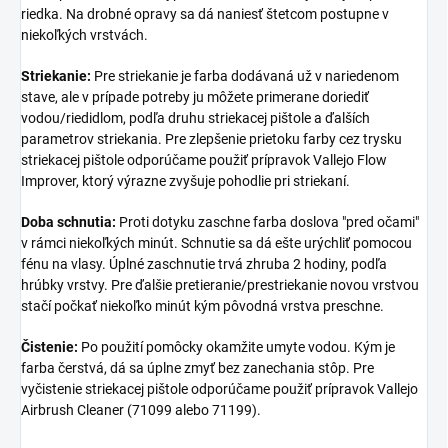
riedka. Na drobné opravy sa dá naniesť štetcom postupne v
niekoľkých vrstvách.
Striekanie:
Pre striekanie je farba dodávaná už v nariedenom
stave, ale v prípade potreby ju môžete primerane doriediť
vodou/riedidlom, podľa druhu striekacej pištole a ďalších
parametrov striekania. Pre zlepšenie prietoku farby cez trysku
striekacej pištole odporúčame použiť prípravok Vallejo Flow
Improver, ktorý výrazne zvyšuje pohodlie pri striekaní.
Doba schnutia:
Proti dotyku zaschne farba doslova "pred očami"
v rámci niekoľkých minút. Schnutie sa dá ešte urýchliť pomocou
fénu na vlasy. Úplné zaschnutie trvá zhruba 2 hodiny, podľa
hrúbky vrstvy. Pre ďalšie pretieranie/prestriekanie novou vrstvou
stačí počkať niekoľko minút kým pôvodná vrstva preschne.
Čistenie:
Po použití pomôcky okamžite umyte vodou. Kým je
farba čerstvá, dá sa úplne zmyť bez zanechania stôp. Pre
vyčistenie striekacej pištole odporúčame použiť prípravok Vallejo
Airbrush Cleaner (71099 alebo 71199).